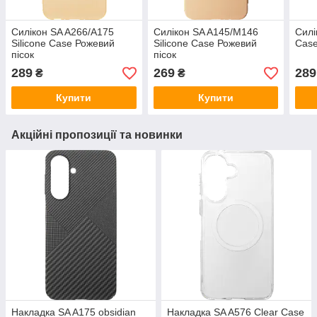
Силікон SA A266/A175
Силікон SA A145/M146
Силі
Silicone Case Рожевий
Silicone Case Рожевий
Case
пісок
пісок
289
269
289
₴
₴
Купити
Купити
Акційні пропозиції та новинки
Накладка SA A175 obsidian
Накладка SA A576 Clear Case