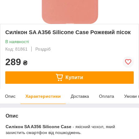
Силікон SA A356 Silicone Case Рожевий пісок
В наявності
Код: 81861
Роздріб
289
₴
Купити
Опис
Характеристики
Доставка
Оплата
Умови 
Опис
Силікон SA A356 Silicone Case
- якісний чохол, який
захистить смартфон від пошкоджень.