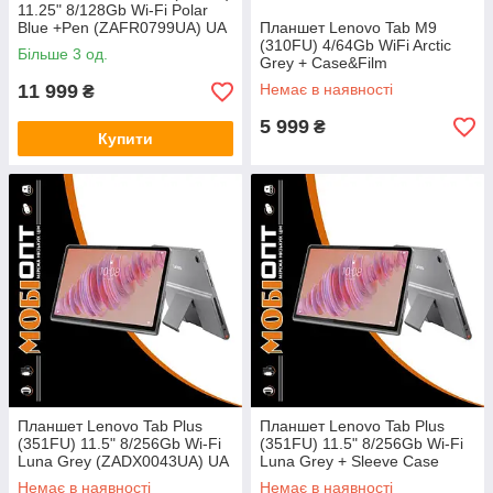
11.25" 8/128Gb Wi-Fi Polar
Blue +Pen (ZAFR0799UA) UA
Планшет Lenovo Tab M9
UCRF
(310FU) 4/64Gb WiFi Arctic
Більше 3 од.
Grey + Case&Film
(ZAC30085UA) UA UCRF
11 999
Немає в наявності
₴
5 999
₴
Купити
Планшет Lenovo Tab Plus
Планшет Lenovo Tab Plus
(351FU) 11.5" 8/256Gb Wi-Fi
(351FU) 11.5" 8/256Gb Wi-Fi
Luna Grey (ZADX0043UA) UA
Luna Grey + Sleeve Case
UCRF
(ZADX0145UA) UA UCRF
Немає в наявності
Немає в наявності