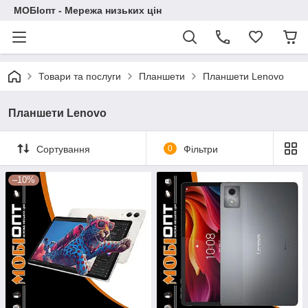
МОБІопт - Мережа низьких цін
Товари та послуги
Планшети
Планшети Lenovo
Планшети Lenovo
Сортування
0
Фільтри
–10%