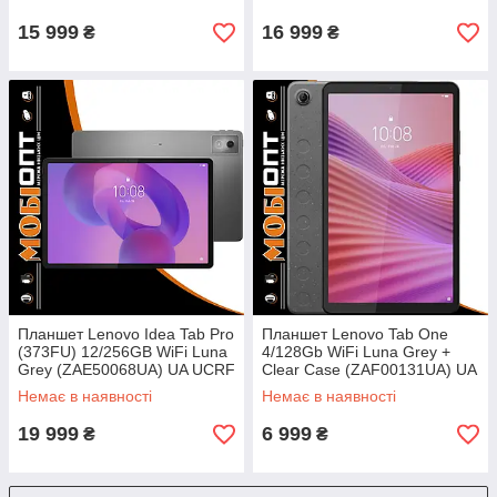
15 999
16 999
₴
₴
Планшет Lenovo Idea Tab Pro
Планшет Lenovo Tab One
(373FU) 12/256GB WiFi Luna
4/128Gb WiFi Luna Grey +
Grey (ZAE50068UA) UA UCRF
Clear Case (ZAF00131UA) UA
UCRF
Немає в наявності
Немає в наявності
19 999
6 999
₴
₴