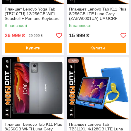
Планшет Lenovo Yoga Tab
Планшет Lenovo Tab K11 Plus
(TB710FU) 12/256GB WiFi
8/256GB LTE Luna Grey
Seashell + Pen and Keyboard
(ZAEW0001UA) UA UCRF
(ZAG60180UA) UA UCRF
В наявності
В наявності
26 999
15 999
₴
₴
29 999 ₴
Купити
Купити
–5%
Планшет Lenovo Tab K11 Plus
Планшет Lenovo Tab
8/256GB Wi-Fi Luna Grey
TB311XU 4/128GB LTE Luna