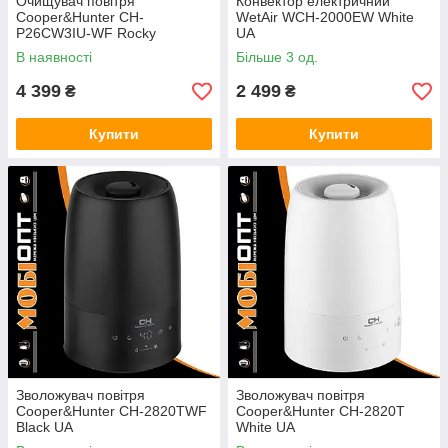
Очищувач повітря
Конвектор електричний
Cooper&Hunter CH-
WetAir WCH-2000EW White
P26CW3IU-WF Rocky
UA
Mountains Piedmont White UA
В наявності
Більше 3 од.
4 399
2 499
₴
₴
Купити
Купити
Зволожувач повітря
Зволожувач повітря
Cooper&Hunter CH-2820TWF
Cooper&Hunter CH-2820T
Black UA
White UA