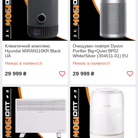
Кліматичний комплекс
Очищувач повітря Dyson
Hyundai MIRAN110KR Black
Purifier Big+Quiet BP02
UA
White/Silver (304511-01) EU
Немає в наявності
Немає в наявності
29 999
29 999
₴
₴