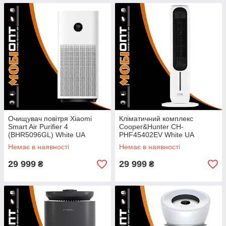
Очищувач повітря Xiaomi
Кліматичний комплекс
Smart Air Purifier 4
Cooper&Hunter CH-
(BHR5096GL) White UA
PHF45402EV White UA
Немає в наявності
Немає в наявності
29 999
29 999
₴
₴