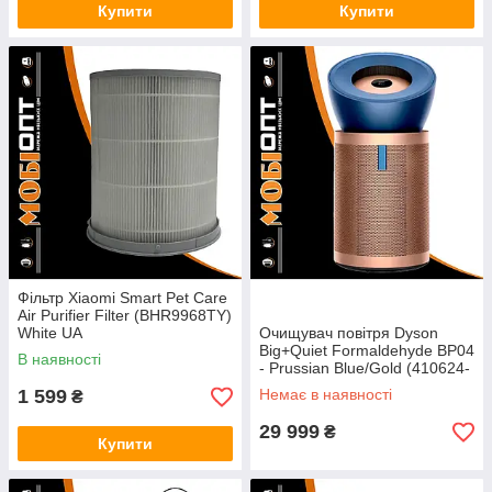
Купити
Купити
Фільтр Xiaomi Smart Pet Care
Air Purifier Filter (BHR9968TY)
White UA
Очищувач повітря Dyson
Big+Quiet Formaldehyde BP04
В наявності
- Prussian Blue/Gold (410624-
01) EU
1 599
Немає в наявності
₴
29 999
₴
Купити