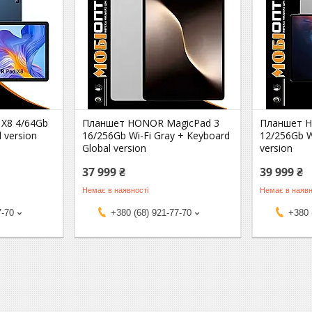
 X8 4/64Gb
Планшет HONOR MagicPad 3
Планшет H
 version
16/256Gb Wi-Fi Gray + Keyboard
12/256Gb W
Global version
version
37 999 ₴
39 999 ₴
Немає в наявності
Немає в наявн
7-70
+380 (68) 921-77-70
+380 