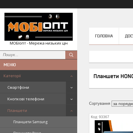
ГОЛОВНА
ДОС
МОБІопт - Мережа низьких цін
Категорії
Планшети HON
Смартфони
Кнопкові телефони
Планшети
93367
Планшети Samsung