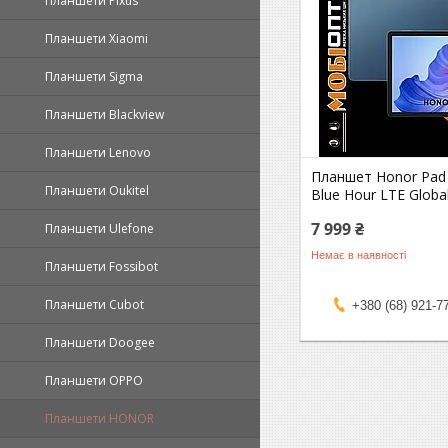
Планшети Pixus
Планшети Xiaomi
Планшети Sigma
Планшети Blackview
Планшети Lenovo
Планшет Honor Pad
Планшети Oukitel
Blue Hour LTE Global
7 999 ₴
Планшети Ulefone
Немає в наявності
Планшети Fossibot
Планшети Cubot
+380 (68) 921-7
Планшети Doogee
Планшети OPPO
Планшети HONOR