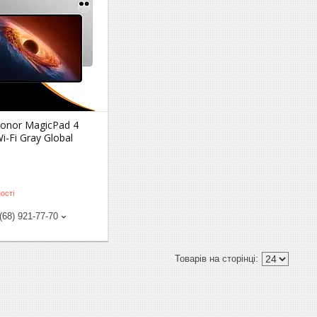
onor MagicPad 4
i-Fi Gray Global
ості
(68) 921-77-70