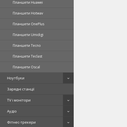
Планшети Huawei
Планшети Hotwav
Планшети OnePlus
Планшети Umidigi
Планшети Tecno
Планшети Teclast
Планшети Oscal
Ноутбуки
Зарядні станції
TV і монітори
Аудіо
Фітнес-трекери