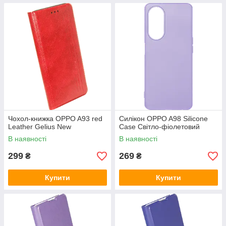
Чохол-книжка OPPO A93 red
Силікон OPPO A98 Silicone
Leather Gelius New
Case Світло-фіолетовий
В наявності
В наявності
299
269
₴
₴
Купити
Купити