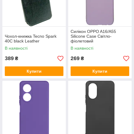
Силікон OPPO A16/A55
Чохол-книжка Tecno Spark
Silicone Case Світло-
40C black Leather
фіолетовий
В наявності
В наявності
389
269
₴
₴
Купити
Купити