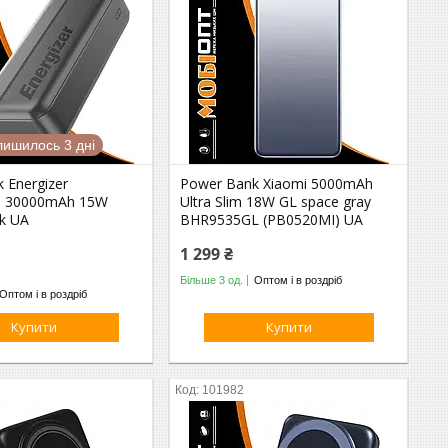
лишилось 3 дні
 Energizer
Power Bank Xiaomi 5000mAh
C 30000mAh 15W
Ultra Slim 18W GL space gray
k UA
BHR9535GL (PB0520MI) UA
1 299 ₴
Більше 3 од.
Оптом і в роздріб
Оптом і в роздріб
Купити
Купити
101982