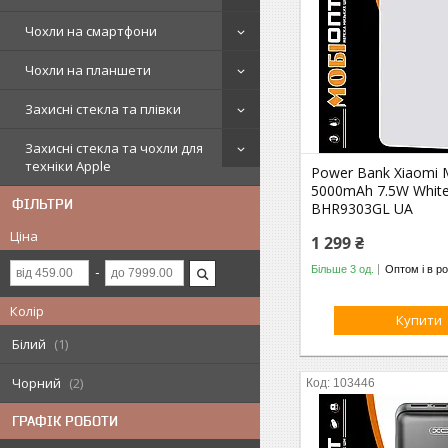
Чохли на смартфони
Чохли на планшети
Захисні стекла та плівки
Захисні стекла та чохли для
техніки Apple
Power Bank Xiaomi 
5000mAh 7.5W Whit
ФІЛЬТРИ
BHR9303GL UA
Ціна
1 299 ₴
Більше 3 од.
Оптом і в ро
Колір
Купити
Білий
1
Чорний
2
103446
ГРАФІК РОБОТИ