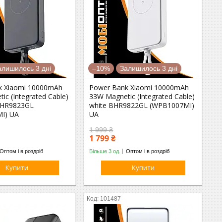
алишилось 3 дні
–10%
Залишилось 3 дні
k Xiaomi 10000mAh
Power Bank Xiaomi 10000mAh
ic (Integrated Cable)
33W Magnetic (Integrated Cable)
 BHR9823GL
white BHR9822GL (WPB1007MI)
I) UA
UA
1 999 ₴
1 799 ₴
Оптом і в роздріб
Більше 3 од.
Оптом і в роздріб
Купити
Купити
101487