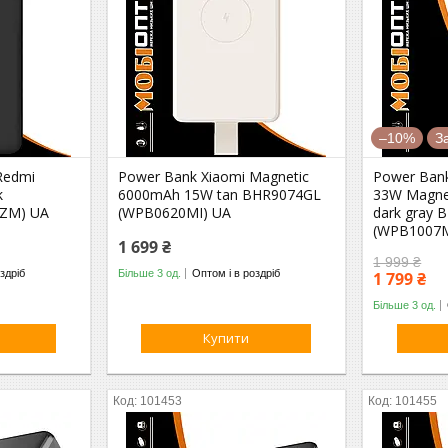
–10%
З
Redmi
Power Bank Xiaomi Magnetic
Power Ban
k
6000mAh 15W tan BHR9074GL
33W Magnet
LZM) UA
(WPB0620MI) UA
dark gray
(WPB1007M
1 699 ₴
1 999 ₴
здріб
Більше 3 од.
Оптом і в роздріб
1 799 ₴
Більше 3 од.
Купити
101453
101455