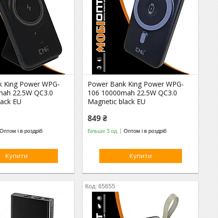
k King Power WPG-
Power Bank King Power WPG-
mah 22.5W QC3.0
106 10000mah 22.5W QC3.0
lack EU
Magnetic black EU
849 ₴
Оптом і в роздріб
Більше 3 од.
Оптом і в роздріб
Купити
Купити
65655