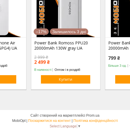
–17%
Залишилось 3 дні
hone Air
Power Bank Romoss PPU20
Power Ban
GPG4) UA
20000mAh 130W gray UA
20000mAh 
2 999 ₴
799 ₴
2 499 ₴
здріб
Більше 3 од.
В наявності
Оптом і в роздріб
Купити
Сайт створений на маркетплейсі
Prom.ua
MobiOpt |
Поскаржитися на контент
|
Політика конфіденційності
Select Language
▼