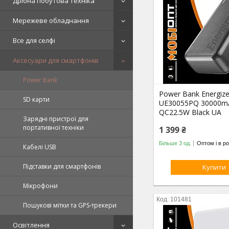
Дрібна побутова техніка
Мережеве обладнання
Все для селфі
Аксесуари для смартфонів
Power Bank
Power Bank Energize
SD карти
UE30055PQ 30000m
QC22.5W Black UA
Зарядні пристрої для
портативної техніки
1 399 ₴
Більше 3 од.
Оптом і в ро
Кабелі USB
Підставки для смартфонів
Купити
Мікрофони
101481
Пошукові мітки та GPS-трекери
Освітлення