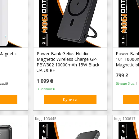
Magnetic
Power Bank Gelius Holdix
Power Ban
e
Magnetic Wireless Charge GP-
101 10000
PBW302 10000mAh 15W Black
Magnetic b
UA UCRF
799 ₴
1 099 ₴
здріб
Більше 3 од.
В наявності
Купити
103445
103617