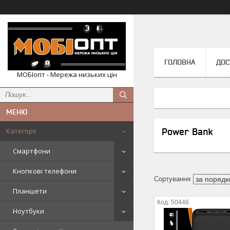
ГОЛОВНА
ДОС
МОБІопт - Мережа низьких цін
Категорії
Power Bank
Смартфони
Кнопкові телефони
Планшети
50446
Ноутбуки