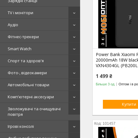
Зарядні станції
TV і монітори
Аудіо
Фітнес-трекери
Smart Watch
Power Bank Xiaomi 
20000mAh 18W blac
Спорт та здоров'я
VXN4304GL (PB200
Фото-, відеокамери
1 499 ₴
Автомобільні товари
Більше 3 од.
Оптом і в ро
Комп'ютерні аксесуари
Купити
Зволожувачі та очищувачі
повітря
101457
Ігрові консолі