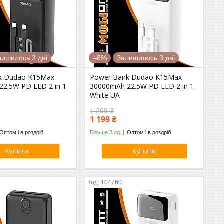
лишилось 3 дні
–8%
Залишилось 3 дні
k Dudao K15Max
Power Bank Dudao K15Max
2.5W PD LED 2 in 1
30000mAh 22.5W PD LED 2 in 1
White UA
1 299 ₴
1 199 ₴
Оптом і в роздріб
Більше 3 од.
Оптом і в роздріб
Купити
Купити
104760