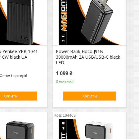
k Yenkee YPB 1041
Power Bank Hoco J91B
10W black UA
30000mAh 2A USB/USB-C black
LED
1 099 ₴
Оптом і в роздріб
В наявності
Купити
Купити
104403