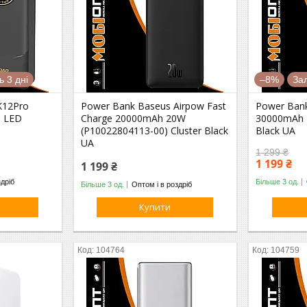
 3 дні
–8%
За
K12Pro
Power Bank Baseus Airpow Fast
Power Ban
 LED
Charge 20000mAh 20W
30000mAh 2
(P10022804113-00) Cluster Black
Black UA
UA
1 299 ₴
1 199 ₴
1 199 ₴
здріб
Більше 3 од.
Більше 3 од.
Оптом і в роздріб
Купити
104764
104759