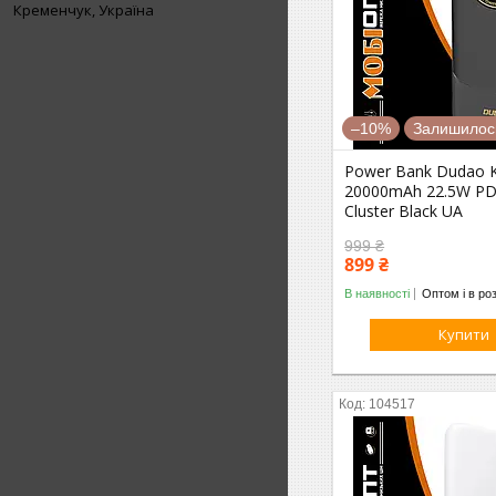
Кременчук, Україна
–10%
Залишилось
Power Bank Dudao 
20000mAh 22.5W PD
Cluster Black UA
999 ₴
899 ₴
В наявності
Оптом і в ро
Купити
104517