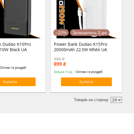
–10%
Залишилось 3 дні
k Dudao K10Pro
Power Bank Dudao K15Pro
10W Black UA
20000mAh 22.5W White UA
999 ₴
899 ₴
Оптом і в роздріб
Більше 3 од.
Оптом і в роздріб
Купити
Купити