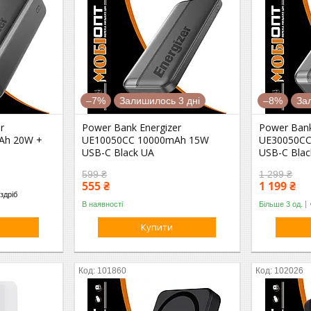
–7%
Залишилось 3 дні
–8%
За
r
Power Bank Energizer
Power Bank
Ah 20W +
UE10050СC 10000mAh 15W
UE30050С
USB-C Black UA
USB-C Blac
599 ₴
1 299 ₴
555 ₴
1 199 ₴
здріб
В наявності
Більше 3 од.
Купити
101860
102026