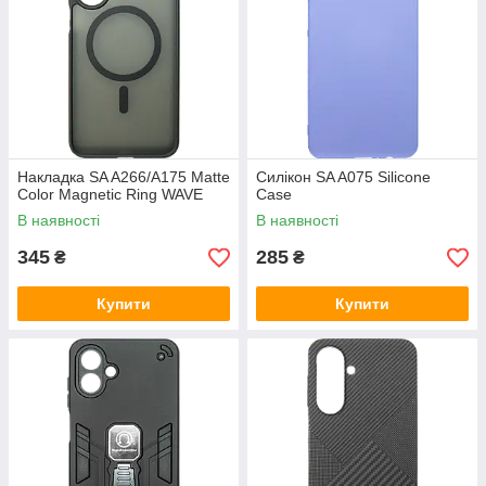
Накладка SA A266/A175 Matte
Силікон SA A075 Silicone
Color Magnetic Ring WAVE
Case
В наявності
В наявності
345
285
₴
₴
Купити
Купити