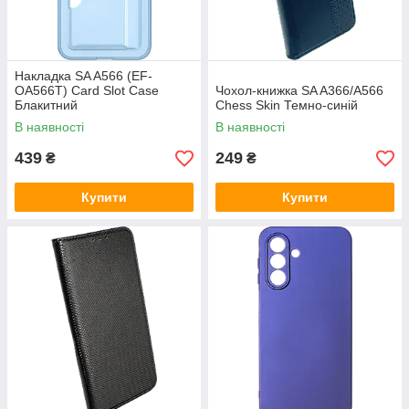
Накладка SA A566 (EF-
OA566T) Card Slot Case
Чохол-книжка SA A366/A566
Блакитний
Chess Skin Темно-синій
В наявності
В наявності
439
249
₴
₴
Купити
Купити