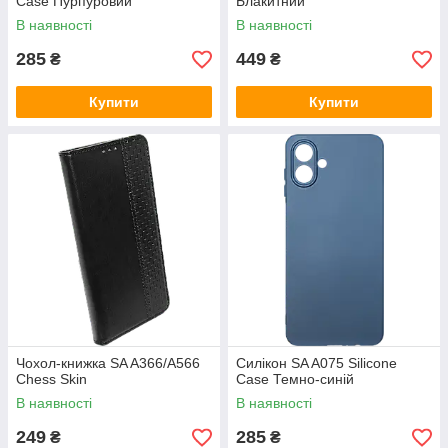
Case Пурпуровий
Блакитний
В наявності
В наявності
285
449
₴
₴
Купити
Купити
Чохол-книжка SA A366/A566
Силікон SA A075 Silicone
Chess Skin
Case Темно-синій
В наявності
В наявності
249
285
₴
₴