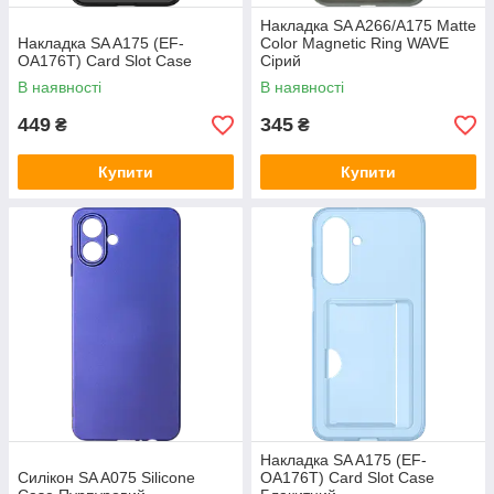
Накладка SA A266/A175 Matte
Накладка SA A175 (EF-
Color Magnetic Ring WAVE
OA176T) Card Slot Case
Сірий
В наявності
В наявності
449
345
₴
₴
Купити
Купити
Накладка SA A175 (EF-
Силікон SA A075 Silicone
OA176T) Card Slot Case