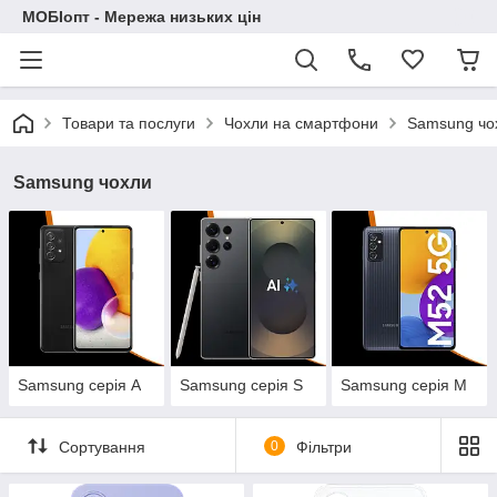
МОБІопт - Мережа низьких цін
Товари та послуги
Чохли на смартфони
Samsung чо
Samsung чохли
Samsung серія A
Samsung серія S
Samsung серія M
Сортування
0
Фільтри