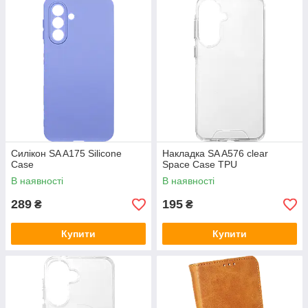
Силікон SA A175 Silicone
Накладка SA A576 clear
Case
Space Case TPU
В наявності
В наявності
289
195
₴
₴
Купити
Купити