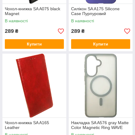
Чохол-книжка SA A075 black
Силікон SA A175 Silicone
Magnet
Case Пурпуровий
В наявності
В наявності
289
289
₴
₴
Купити
Купити
Чохол-книжка SA A165
Накладка SA A576 gray Matte
Leather
Color Magnetic Ring WAVE
В наявності
В наявності