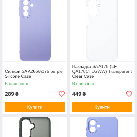
Накладка SA A175 (EF-
Силікон SA A266/A175 purple
QA176CTEGWW) Transparent
Silicone Case
Clear Case
В наявності
В наявності
289
449
₴
₴
Купити
Купити