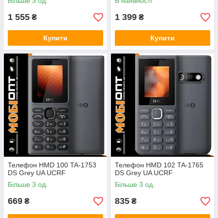
Більше 3 од.
В наявності
1 555
1 399
₴
₴
Купити
Купити
Телефон HMD 100 TA-1753
Телефон HMD 102 TA-1765
DS Grey UA UCRF
DS Grey UA UCRF
Більше 3 од.
Більше 3 од.
669
835
₴
₴