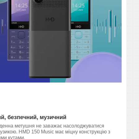
й, безпечний, музичний
денна метушня не заважає насолоджуватися
узикою. HMD 150 Music має міцну конструкцію з
ми кутами.