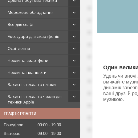
Дрібна побутова техніка
Мережеве обладнання
Все для селфі
Аксесуари для смартфонів
Освітлення
Чохли на смартфони
Один велики
Чохли на планшети
Удень чи вночі
вмикайте музик
Захисні стекла та плівки
динамік забезпе
ваші друзі й р
Захисні стекла та чохли для
музикою.
техніки Apple
ГРАФІК РОБОТИ
Понеділок
09:00
19:00
Вівторок
09:00
19:00