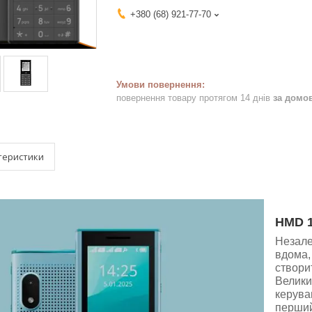
+380 (68) 921-77-70
повернення товару протягом 14 днів
за домо
теристики
HMD 1
Незале
вдома,
створит
Велики
керува
перший