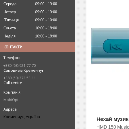
Середа
09:00
19:00
Четвер
09:00
19:00
Пʼятниця
09:00
19:00
Субота
10:00
18:00
Неділя
10:00
18:00
КОНТАКТИ
+380 (68) 921-77-70
Самовивіз Кременчуг
+380 (50) 372-53-11
Call-centre
MobiOpt
Кременчук, Україна
Нехай музика
HMD 150 Music 