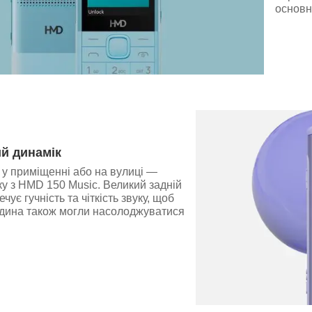
основн
й динамік
, у приміщенні або на вулиці —
у з HMD 150 Music. Великий задній
чує гучність та чіткість звуку, щоб
одина також могли насолоджуватися