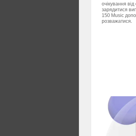
очікування від
зарядитися ви
150 Music допо
розважатися.