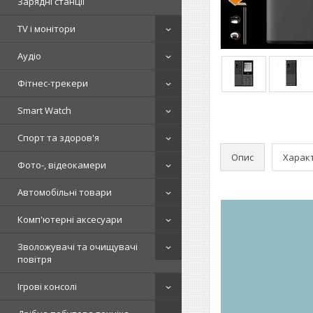
Зарядні станції
TV і монітори
Аудіо
Фітнес-трекери
Smart Watch
Спорт та здоров'я
Опис
Харак
Фото-, відеокамери
Автомобільні товари
Комп'ютерні аксесуари
Зволожувачі та очищувачі
повітря
Ігрові консолі