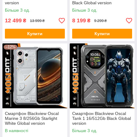
version
Black Global version
Більше 3 од.
Більше 3 од.
12 499
8 199
₴
₴
13 999 ₴
9 299 ₴
Купити
Купити
–12%
Смартфон Blackview Oscal
Смартфон Blackview Oscal
Marine 3 8/256Gb Starlight
Tank 1 16/512Gb Black Global
White Global version
version
В наявності
Більше 3 од.