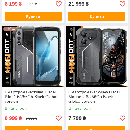
8 199
21 999
₴
₴
9 299 ₴
Купити
Купити
–10%
Смартфон Blackview Oscal
Смартфон Blackview Oscal
Pilot 1 6/256Gb Black Global
Marine 2 6/256Gb Black
version
Global version
В наявності
В наявності
8 999
7 799
₴
₴
9 999 ₴