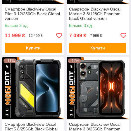
Смартфон Blackview Oscal
Смартфон Blackview Oscal
Pilot 3 12/256Gb Black Global
Marine 3 8/128Gb Phantom
version
Black Global version
Більше 3 од.
Більше 3 од.
11 999
7 099
₴
₴
12 499 ₴
7 999 ₴
Купити
Купити
–11%
–12%
Смартфон Blackview Oscal
Смартфон Blackview Oscal
Pilot 5 8/256Gb Black Global
Marine 3 8/256Gb Phantom