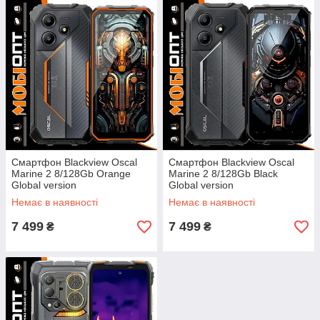
Смартфон Blackview Oscal
Смартфон Blackview Oscal
Marine 2 8/128Gb Orange
Marine 2 8/128Gb Black
Global version
Global version
Немає в наявності
Немає в наявності
7 499
7 499
₴
₴