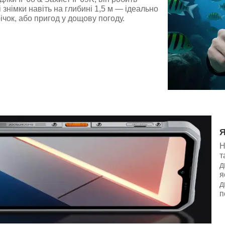
знімки навіть на глибині 1,5 м — ідеально
ічок, або пригод у дощову погоду.
Я
Н
т
д
я
д
п