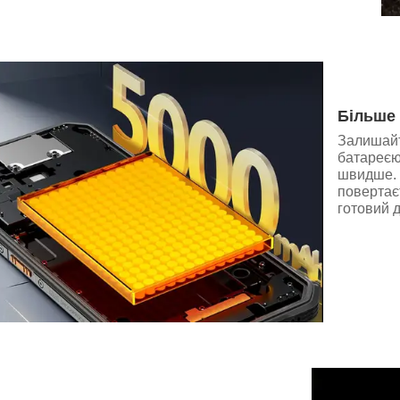
Більше 
Залишайт
батареєю
швидше. 
повертає
готовий д