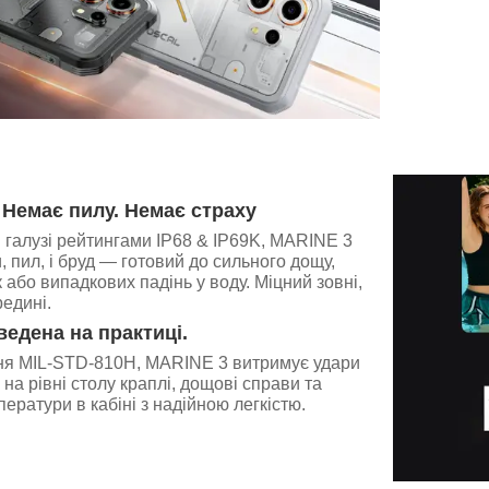
 Немає пилу. Немає страху
 галузі рейтингами IP68 & IP69K, MARINE 3
, пил, і бруд — готовий до сильного дощу,
 або випадкових падінь у воду. Міцний зовні,
едині.
ведена на практиці.
вня MIL-STD-810H, MARINE 3 витримує удари
, на рівні столу краплі, дощові справи та
ератури в кабіні з надійною легкістю.