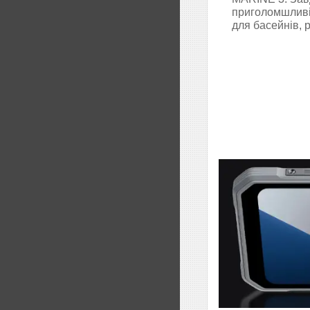
приголомшливі 
для басейнів, р