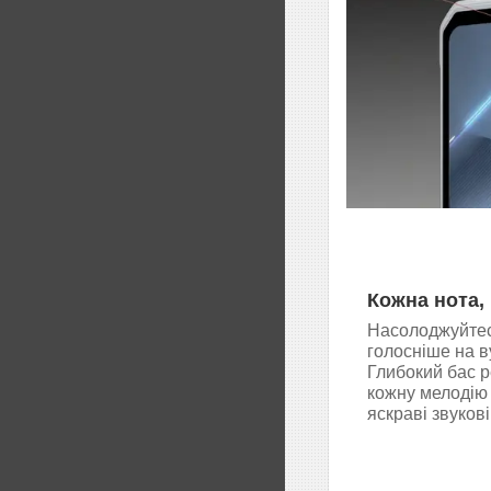
Кожна нота,
Насолоджуйтес
голосніше на ву
Глибокий бас р
кожну мелодію
яскраві звуков