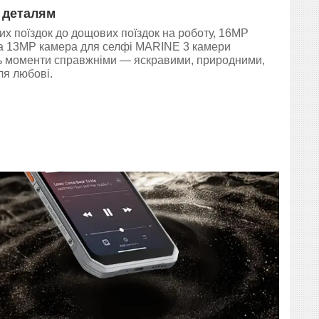
ь деталям
них поїздок до дощових поїздок на роботу, 16MP
а 13MP камера для селфі MARINE 3 камери
ь моменти справжніми — яскравими, природними,
ля любові.