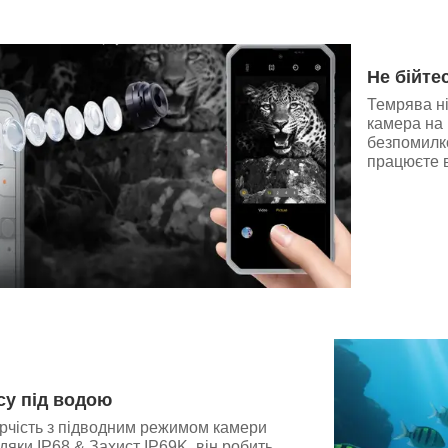
Не бійте
Темрява ні
камера на 
безпомилко
працюєте вн
су під водою
орчість з підводним режимом камери
яки IP68 & Захист IP69K, він робить