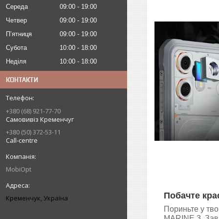
Середа
09:00
19:00
Четвер
09:00
19:00
Пʼятниця
09:00
19:00
Субота
10:00
18:00
Неділя
10:00
18:00
КОНТАКТИ
+380 (68) 921-77-70
Самовивіз Кременчуг
+380 (50) 372-53-11
Call-centre
MobiOpt
Побачте кра
Кременчук, Україна
Пориньте у тв
MARINE 3. Завд