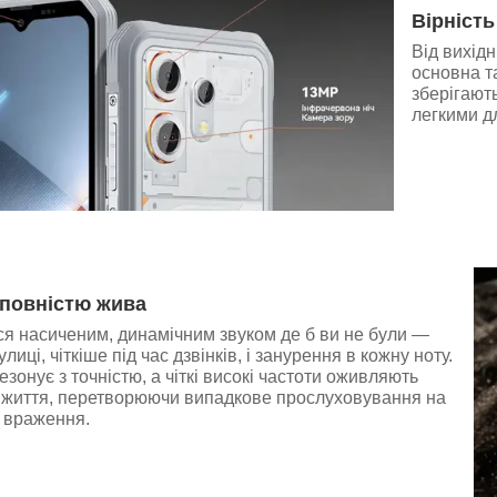
Вірніст
Від вихід
основна т
зберігают
легкими д
 повністю жива
я насиченим, динамічним звуком де б ви не були —
лиці, чіткіше під час дзвінків, і занурення в кожну ноту.
езонує з точністю, а чіткі високі частоти оживляють
 життя, перетворюючи випадкове прослуховування на
і враження.