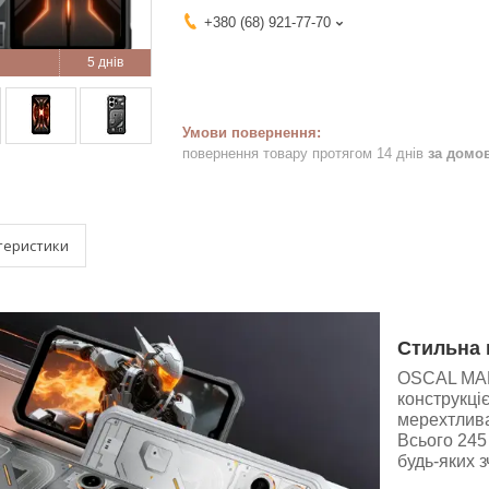
+380 (68) 921-77-70
5 днів
повернення товару протягом 14 днів
за домо
теристики
Стильна 
OSCAL MARI
конструкці
мерехтлива
Всього 245 
будь-яких з