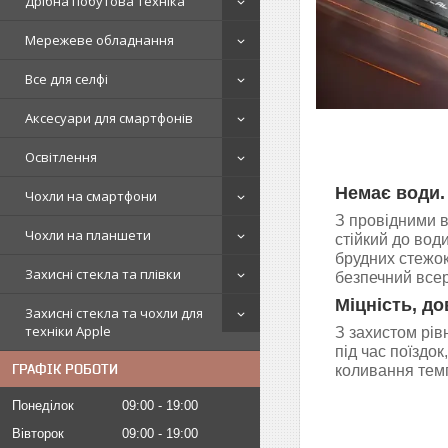
Дрібна побутова техніка
Мережеве обладнання
Все для селфі
Аксесуари для смартфонів
Освітлення
Немає води.
Чохли на смартфони
З провідними в
Чохли на планшети
стійкий до води
брудних стежок
Захисні стекла та плівки
безпечний всер
Міцність, до
Захисні стекла та чохли для
техніки Apple
З захистом рі
під час поїздок
ГРАФІК РОБОТИ
коливання темп
Понеділок
09:00
19:00
Вівторок
09:00
19:00