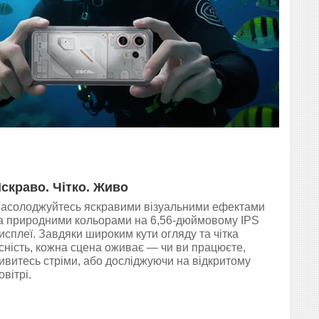
скраво. Чітко. Живо
асолоджуйтесь яскравими візуальними ефектами
а природними кольорами на 6,56-дюймовому IPS
исплеї. Завдяки широким кути огляду та чітка
сність, кожна сцена оживає — чи ви працюєте,
ивитесь стріми, або досліджуючи на відкритому
овітрі.