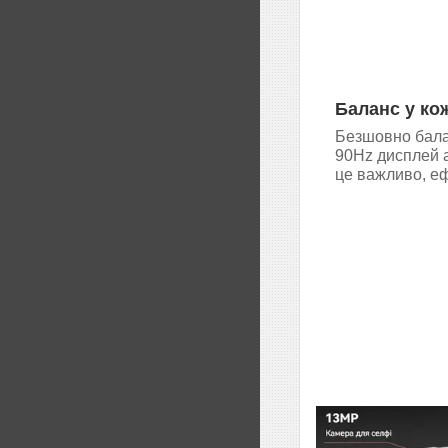
Баланс у ко
Безшовно балан
90Hz дисплей 
це важливо, еф