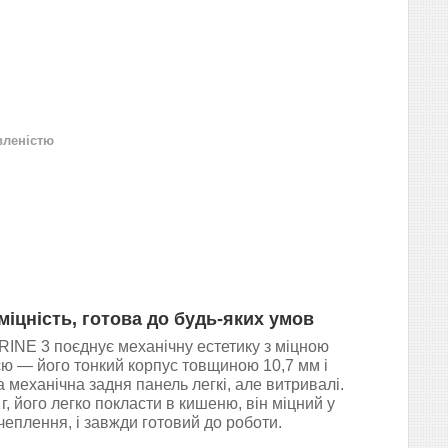
вленістю
міцність, готова до будь-яких умов
NE 3 поєднує механічну естетику з міцною
єю — його тонкий корпус товщиною 10,7 мм і
 механічна задня панель легкі, але витривалі.
г, його легко покласти в кишеню, він міцний у
чеплення, і завжди готовий до роботи.