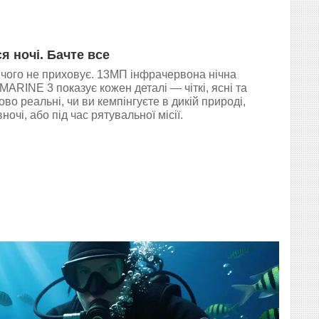
ся ночі. Бачте все
чого не приховує. 13МП інфрачервона нічна
MARINE 3 показує кожен деталі — чіткі, ясні та
во реальні, чи ви кемпінгуєте в дикій природі,
очі, або під час рятувальної місії.