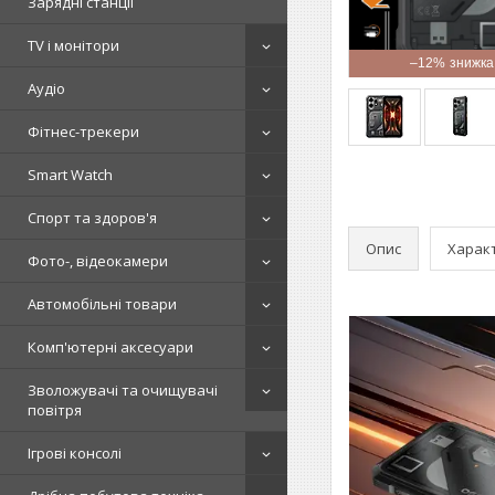
Зарядні станції
TV і монітори
–12%
Аудіо
Фітнес-трекери
Smart Watch
Спорт та здоров'я
Опис
Харак
Фото-, відеокамери
Автомобільні товари
Комп'ютерні аксесуари
Зволожувачі та очищувачі
повітря
Ігрові консолі