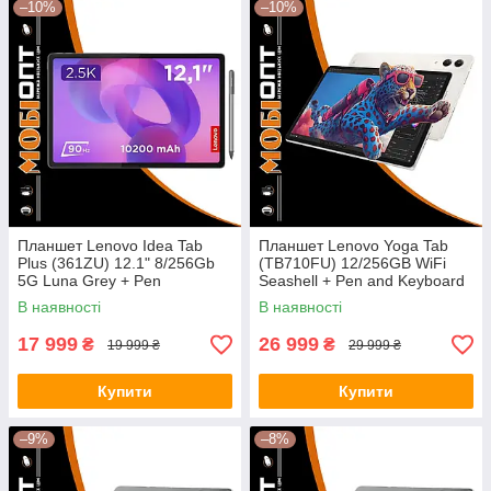
–10%
–10%
Планшет Lenovo Idea Tab
Планшет Lenovo Yoga Tab
Plus (361ZU) 12.1" 8/256Gb
(TB710FU) 12/256GB WiFi
5G Luna Grey + Pen
Seashell + Pen and Keyboard
(ZAGF0114UA) UA UCRF
(ZAG60180UA) UA UCRF
В наявності
В наявності
17 999
26 999
₴
₴
19 999 ₴
29 999 ₴
Купити
Купити
–9%
–8%