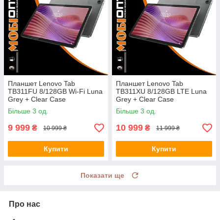
Планшет Lenovo Tab
Планшет Lenovo Tab
TB311FU 8/128GB Wi-Fi Luna
TB311XU 8/128GB LTE Luna
Grey + Clear Case
Grey + Clear Case
(ZAEH0195UA) UA UCRF
(ZAEJ0181UA) UA UCRF
Більше 3 од.
Більше 3 од.
9 999
10 999
₴
₴
10 999 ₴
11 999 ₴
Купити
Купити
Показати ще
Про нас