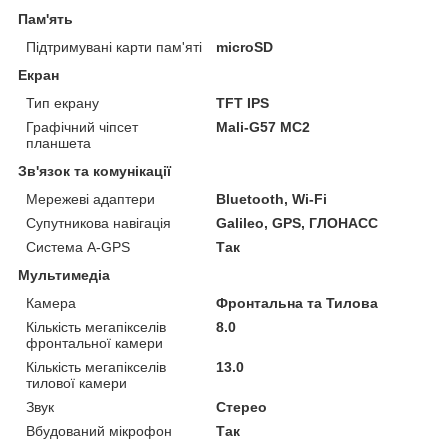
Пам'ять
Підтримувані карти пам'яті
microSD
Екран
Тип екрану
TFT IPS
Графічний чіпсет
Mali-G57 MC2
планшета
Зв'язок та комунікації
Мережеві адаптери
Bluetooth, Wi-Fi
Супутникова навігація
Galileo, GPS, ГЛОНАСС
Система A-GPS
Так
Мультимедіа
Камера
Фронтальна та Тилова
Кількість мегапікселів
8.0
фронтальної камери
Кількість мегапікселів
13.0
тилової камери
Звук
Стерео
Вбудований мікрофон
Так