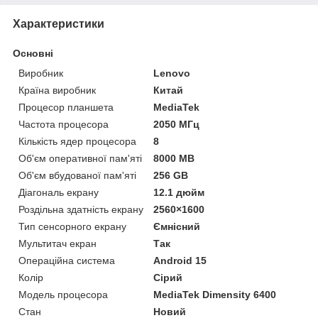
Характеристики
Основні
Виробник
Lenovo
Країна виробник
Китай
Процесор планшета
MediaTek
Частота процесора
2050 МГц
Кількість ядер процесора
8
Об'єм оперативної пам'яті
8000 MB
Об'єм вбудованої пам'яті
256 GB
Діагональ екрану
12.1 дюйм
Роздільна здатність екрану
2560×1600
Тип сенсорного екрану
Ємнісний
Мультитач екран
Так
Операційна система
Android 15
Колір
Сірий
Модель процесора
MediaTek Dimensity 6400
Стан
Новий