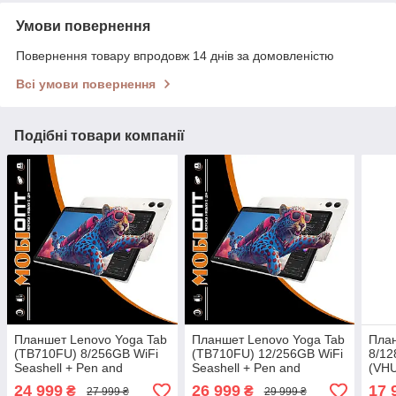
Умови повернення
Повернення товару впродовж 14 днів за домовленістю
Всі умови повернення
Подібні товари компанії
Планшет Lenovo Yoga Tab
Планшет Lenovo Yoga Tab
План
(TB710FU) 8/256GB WiFi
(TB710FU) 12/256GB WiFi
8/12
Seashell + Pen and
Seashell + Pen and
(VH
Keyboard (ZAG60147UA)
Keyboard (ZAG60180UA)
24 999
26 999
17 
₴
₴
27 999 ₴
29 999 ₴