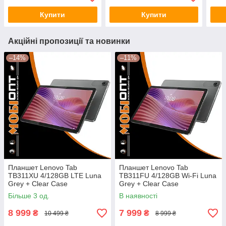
UA UCRF
UA UCRF
Купити
Купити
Акційні пропозиції та новинки
–14%
–11%
Планшет Lenovo Tab
Планшет Lenovo Tab
TB311XU 4/128GB LTE Luna
TB311FU 4/128GB Wi-Fi Luna
Grey + Clear Case
Grey + Clear Case
(ZAEJ0050UA) UA UCRF
(ZAEH0006UA) UA UCRF
Більше 3 од.
В наявності
8 999
7 999
₴
₴
10 499 ₴
8 999 ₴