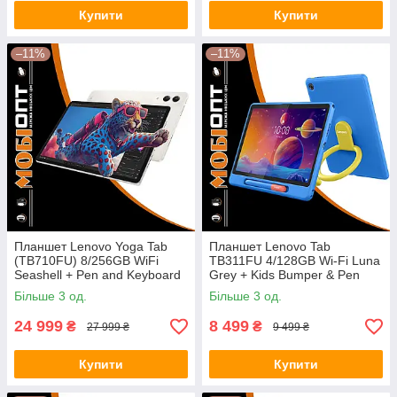
Купити
Купити
–11%
–11%
Планшет Lenovo Yoga Tab
Планшет Lenovo Tab
(TB710FU) 8/256GB WiFi
TB311FU 4/128GB Wi-Fi Luna
Seashell + Pen and Keyboard
Grey + Kids Bumper & Pen
(ZAG60147UA) UA UCRF
(ZAEH0075UA) UA UCRF
Більше 3 од.
Більше 3 од.
24 999
8 499
₴
₴
27 999 ₴
9 499 ₴
Купити
Купити