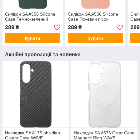
Силікон SA A556 Silicone
Силікон SA A556 Silicone
Силі
Case Темно-зелений
Case Рожевий пісок
Case
289
289
289
₴
₴
Купити
Купити
Акційні пропозиції та новинки
Накладка SA A175 obsidian
Накладка SA A576 Clear Case
Gleam Case WAVE
Magnetic Ring WAVE