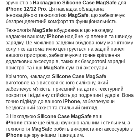
зручністю з
Накладкою Silicone Case MagSafe
для
iPhone 12/12 Pro
. Ця накладка обладнана
інноваційною технологією
MagSafe
, що забезпечує
безпрецедентний комфорт та функціональність.
Технологія
MagSafe
вбудована в цю накладку,
надаючи вашому
iPhone
надійне кріплення та швидку
зарядку. Це можливо завдяки вбудованому магнітному
колу, яке автоматично центрується на задній панелі
вашого пристрою, забезпечуючи точне кріплення
додаткових аксесуарів, таких як бездротові зарядні
пристрої та інші
MagSafe
-сумісні аксесуари.
Крім того, накладка
Silicone Case MagSafe
виготовлена з високоякісного силікону, який
забезпечує м'якість, приємний на дотик текстурний
покриття і відмінну стійкість до подряпин і ударів. Вона
точно підійде до вашого
iPhone
, забезпечуючи
бездоганний захист та стильний вигляд.
З Накладкою
Silicone Case MagSafe
ваш
iPhone
стане ще більш функціональним і стильним, а
технологія
MagSafe
робить використання аксесуарів з
iPhone
ще зручнішим і швидшим.