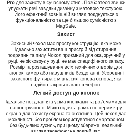
Pro
для захисту в сучасному стилі. Позбавтеся звички
упускати речі завдяки дизайну з матовою текстурою.
Його ефектний зовнішній вигляд поєднується з
функціональністю та ще більшою сумісністю з
MagSafe.
Захист
Захисний чохол має просту конструкцію, яка може
ідеально захистити ваш пристрій від стирання,
подряпин та пилу. Чохол приємний для ока, зручний у
руці, не зісковзує у руці, не має специфічного запаху.
Розмір та розташування всіх технічних отворів для
кнопок, камер або навушників бездоганні. Усередині
захисного футляра є міцна силіконова основа, яка
надійно закріпить ваш телефон.
Легкий доступ до кнопок
Ідеальне поєднання з усіма кнопками та роз'ємами для
вашої зручності. М'яко піднята рамка по периметру
екрана для захисту екрана та об'єктива. Цей чохол дає
можливість без проблем користуватися смартфоном
без будь-яких зусиль, при цьому збереже ідеальний
вигляд телефону на довгий час.