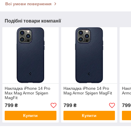
Всі умови повернення
Подібні товари компанії
Накладка iPhone 14 Pro
Накладка iPhone 14 Pro
Накл
Max Mag Armor Spigen
Mag Armor Spigen MagFit
Armo
MagFit
799
799
799
₴
₴
Купити
Купити