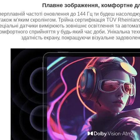
Плавне зображення, комфортне д
ерплавній частоті оновлення до 144 Гц ти будеш насолоджу
 також м'яким скролінгом. Трійна сертифікація TÜV Rheinlan
еціальні датчики вимірюють зовнішнє освітлення та автома
 комфортного сприйняття у будь-який час доби. Унікальна те
здатність екрану, покращуючи візуальне задоволен