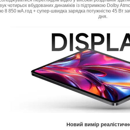
ук чотирьох вбудованих динаміків із підтримкою Dolby Atmo
ю 8 850 мА.год + супер-швидка зарядка потужністю 45 Вт з
дня.
Новий вимір реалістичн