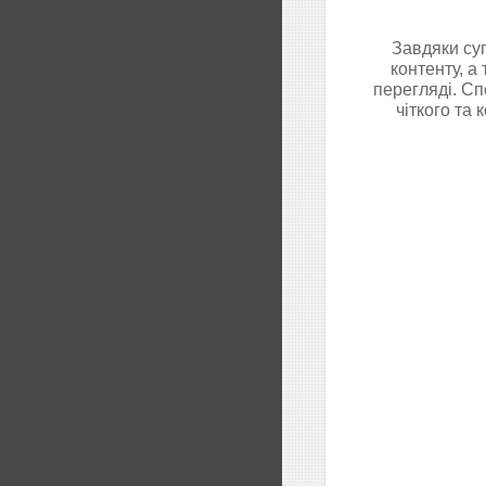
Завдяки суп
контенту, а
перегляді. Сп
чіткого та