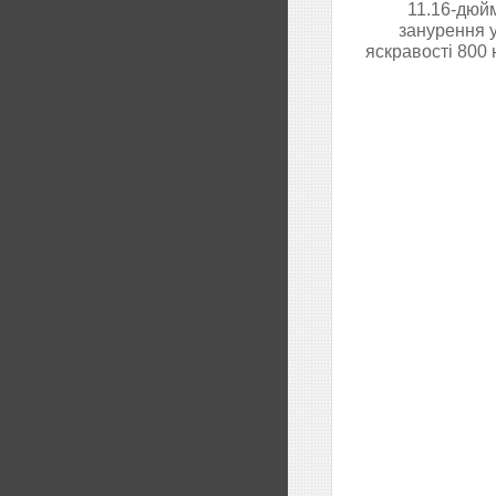
11.16-дюйм
занурення у
яскравості 800 