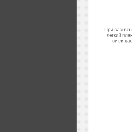
При вазі всь
легкий пла
виглядає