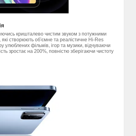
ія
джуючись кришталево чистим звуком з потужними
які створюють об'ємне та реалістичне Hi-Res
у улюблених фільмів, ігор та музики, відчуваючи
ість зростає на 200%, повністю зберігаючи чистоту