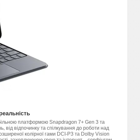
 реальність
більною платформою Snapdragon 7+ Gen 3 та
, від відпочинку та спілкування до роботи над
зширеної колірної гами DCI-Р3 та Dolby Vision
сті, захоплюючою грою та інтернет – серфінгом.