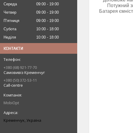
Середа
09:00
19:00
Потужний зв
Батарея ємніст
Четвер
09:00
19:00
Пʼятниця
09:00
19:00
Субота
10:00
18:00
Неділя
10:00
18:00
КОНТАКТИ
+380 (68) 921-77-70
Самовивіз Кременчуг
+380 (50) 372-53-11
Call-centre
MobiOpt
Кременчук, Україна