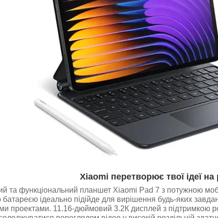
Xiaomi перетворює твої ідеї на
й та функціональний планшет Xiaomi Pad 7 з потужною мо
батареєю ідеально підійде для вирішення будь-яких завдань
и проектами. 11.16-дюймовий 3.2К дисплей з підтримкою ро
олоджуватися переглядом відео у високій роздільній здатно