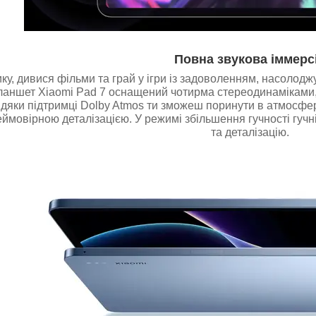
Повна звукова іммерс
ку, дивися фільми та грай у ігри із задоволенням, насоло
аншет Xiaomi Pad 7 оснащений чотирма стереодинаміками, 
дяки підтримці Dolby Atmos ти зможеш поринути в атмосфер
неймовірною деталізацією. У режимі збільшення гучності гучн
та деталізацію.