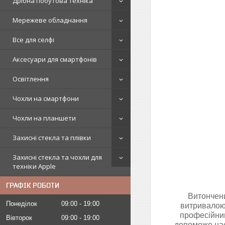
Дрібна побутова техніка
Мережеве обладнання
Все для селфі
Аксесуари для смартфонів
Освітлення
Чохли на смартфони
Чохли на планшети
Захисні стекла та плівки
Захисні стекла та чохли для
техніки Apple
ГРАФІК РОБОТИ
Витончени
Понеділок
09:00
19:00
витривалою 
професійним
Вівторок
09:00
19:00
допоможе нас