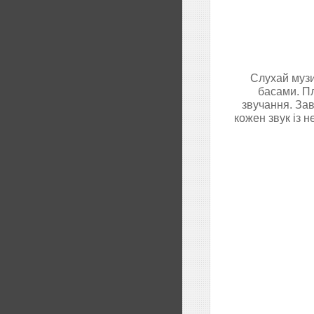
Слухай музи
басами. Пл
звучання. Зав
кожен звук із 