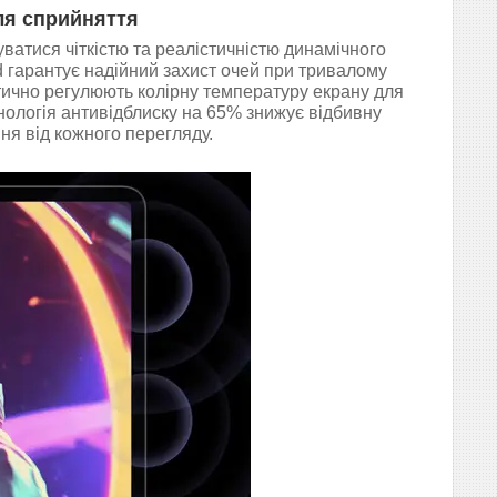
ля сприйняття
ватися чіткістю та реалістичністю динамічного
d гарантує надійний захист очей при тривалому
тично регулюють колірну температуру екрану для
хнологія антивідблиску на 65% знижує відбивну
ня від кожного перегляду.