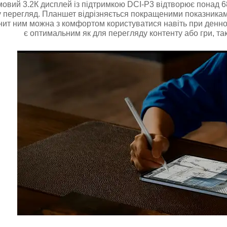
овий 3.2К дисплей із підтримкою DCI-Р3 відтворює понад 68 
 перегляд. Планшет відрізняється покращеними показниками
нит ним можна з комфортом користуватися навіть при денно
є оптимальним як для перегляду контенту або гри, так