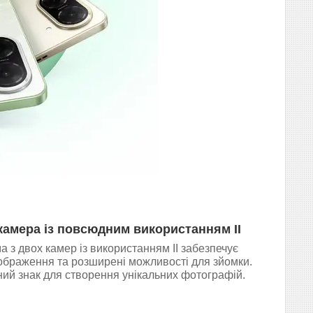
камера із повсюдним використанням ІІ
 з двох камер із використанням ІІ забезпечує
 зображення та розширені можливості для зйомки.
ий знак для створення унікальних фотографій.