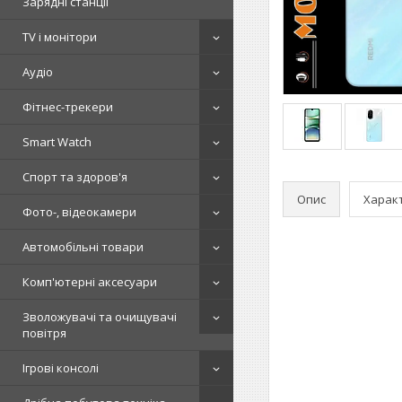
Зарядні станції
TV і монітори
Аудіо
Фітнес-трекери
Smart Watch
Спорт та здоров'я
Опис
Харак
Фото-, відеокамери
Автомобільні товари
Комп'ютерні аксесуари
Зволожувачі та очищувачі
повітря
Ігрові консолі