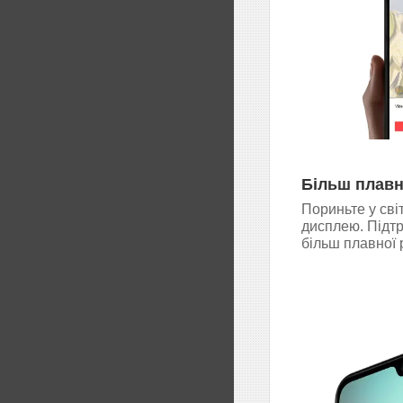
Більш плавн
Пориньте у сві
дисплею. Підтр
більш плавної 