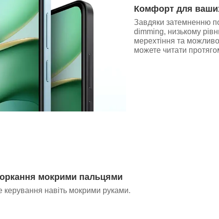
Комфорт для ваши
Завдяки затемненню по
dimming, низькому рівн
мерехтіння та можливос
можете читати протягом
торкання мокрими пальцями
е керування навіть мокрими руками.