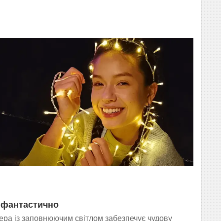
 фантастично
ра із заповнюючим світлом забезпечує чудову