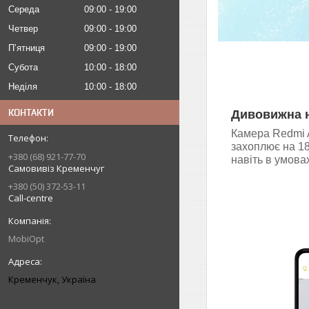
Середа
09:00
19:00
Четвер
09:00
19:00
Пʼятниця
09:00
19:00
Субота
10:00
18:00
Неділя
10:00
18:00
КОНТАКТИ
Дивовижна н
Камера Redmi 
захоплює на 18
+380 (68) 921-77-70
навіть в умова
Самовивіз Кременчуг
+380 (50) 372-53-11
Call-centre
MobiOpt
Кременчук, Україна