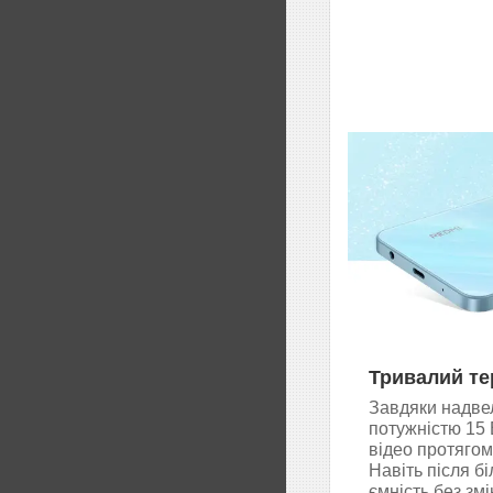
Тривалий те
Завдяки надвел
потужністю 15 
відео протягом
Навіть після б
ємність без змі