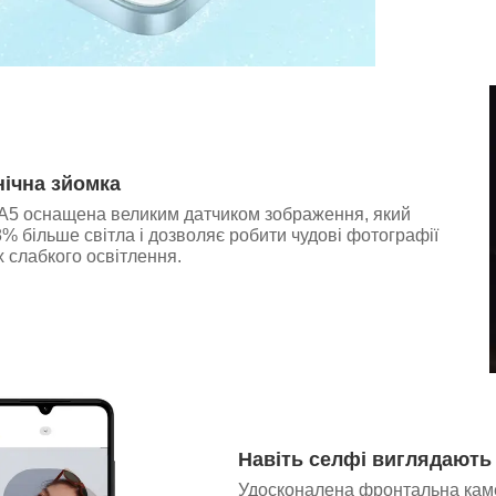
ічна зйомка
A5 оснащена великим датчиком зображення, який
% більше світла і дозволяє робити чудові фотографії
х слабкого освітлення.
Навіть селфі виглядають
Удосконалена фронтальна каме