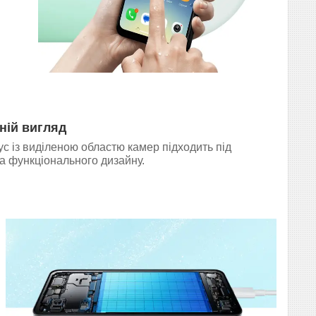
ній вигляд
с із виділеною областю камер підходить під
а функціонального дизайну.