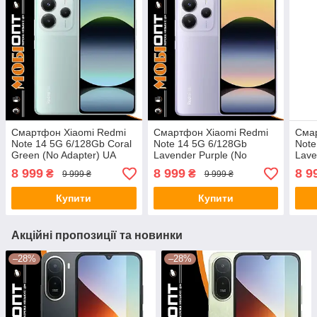
Смартфон Xiaomi Redmi
Смартфон Xiaomi Redmi
Сма
Note 14 5G 6/128Gb Coral
Note 14 5G 6/128Gb
Note
Green (No Adapter) UA
Lavender Purple (No
Lave
UCRF
Adapter) UA UCRF
Adap
8 999
8 999
8 9
₴
₴
9 999 ₴
9 999 ₴
Купити
Купити
Акційні пропозиції та новинки
–28%
–28%