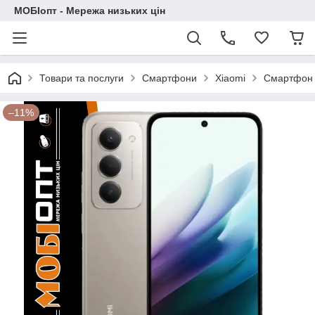
МОБІопт - Мережа низьких цін
Товари та послуги
Смартфони
Xiaomi
Смартфон X
–11%