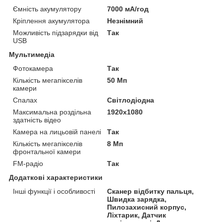
Ємність акумулятору
7000 мА/год
Кріплення акумулятора
Незнімний
Можливість підзарядки від
Так
USB
Мультимедіа
Фотокамера
Так
Кількість мегапікселів
50 Мп
камери
Спалах
Світлодіодна
Максимальна роздільна
1920x1080
здатність відео
Камера на лицьовій панелі
Так
Кількість мегапікселів
8 Мп
фронтальної камери
FM-радіо
Так
Додаткові характеристики
Інші функції і особливості
Сканер відбитку пальця,
Швидка зарядка,
Пилозахисний корпус,
Ліхтарик, Датчик