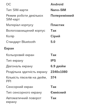
ОС
Android
Тип SIM-карти
Nano-SIM
Режим роботи декількох
Поперемінний
SIM-карт
Матеріал корпусу
Пластик
Вологозахищений корпус
Так
Колір
Сірий
Стандарт Bluetooth
5.0
Екран
Кольоровий екран
Так
Тип екрану
IPS
Діагональ екрану
6.9 дюйм
Роздільна здатність екрану
2340x1080
Кількість пікселів на дюйм,
374
PPI
Сенсорний екран
Так
Тип сенсорного екрану
Ємнісний
Автоматичний поворот
Так
екрану