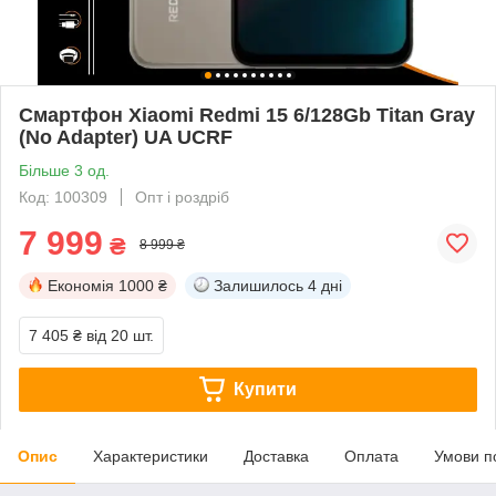
Смартфон Xiaomi Redmi 15 6/128Gb Titan Gray
(No Adapter) UA UCRF
Більше 3 од.
Код: 100309
Опт і роздріб
7 999
₴
8 999 ₴
Економія
1000 ₴
Залишилось
4 дні
7 405 ₴
від 20 шт.
Купити
Опис
Характеристики
Доставка
Оплата
Умови п