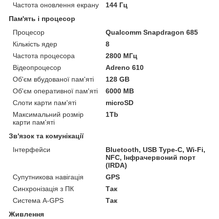
Частота оновлення екрану
144 Гц
Пам'ять і процесор
Процесор
Qualcomm Snapdragon 685
Кількість ядер
8
Частота процесора
2800 МГц
Відеопроцесор
Adreno 610
Об'єм вбудованої пам'яті
128 GB
Об'єм оперативної пам'яті
6000 MB
Слоти карти пам'яті
microSD
Максимальний розмір
1Tb
карти пам'яті
Зв'язок та комунікації
Інтерфейси
Bluetooth, USB Type-C, Wi-Fi,
NFC, Інфрачервоний порт
(IRDA)
Супутникова навігація
GPS
Синхронізація з ПК
Так
Система A-GPS
Так
Живлення