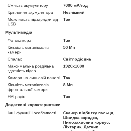
Ємність акумулятору
7000 мА/год
Кріплення акумулятора
Незнімний
Можливість підзарядки від
Так
USB
Мультимедіа
Фотокамера
Так
Кількість мегапікселів
50 Мп
камери
Спалах
Світлодіодна
Максимальна роздільна
1920x1080
здатність відео
Камера на лицьовій панелі
Так
Кількість мегапікселів
8 Мп
фронтальної камери
FM-радіо
Так
Додаткові характеристики
Інші функції і особливості
Сканер відбитку пальця,
Швидка зарядка,
Пилозахисний корпус,
Ліхтарик, Датчик