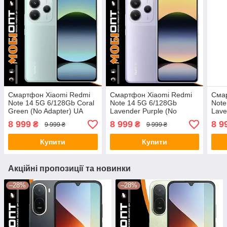
Смартфон Xiaomi Redmi
Смартфон Xiaomi Redmi
Сма
Note 14 5G 6/128Gb Coral
Note 14 5G 6/128Gb
Note
Green (No Adapter) UA
Lavender Purple (No
Lave
UCRF
Adapter) UA UCRF
Adap
8 999
8 999
8 9
₴
₴
9 999 ₴
9 999 ₴
Купити
Купити
Акційні пропозиції та новинки
–28%
–28%