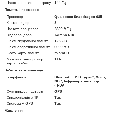
Частота оновлення екрану
144 Гц
Пам'ять і процесор
Процесор
Qualcomm Snapdragon 685
Кількість ядер
8
Частота процесора
2800 МГц
Відеопроцесор
Adreno 610
Об'єм вбудованої пам'яті
128 GB
Об'єм оперативної пам'яті
6000 MB
Слоти карти пам'яті
microSD
Максимальний розмір
1Tb
карти пам'яті
Зв'язок та комунікації
Інтерфейси
Bluetooth, USB Type-C, Wi-Fi,
NFC, Інфрачервоний порт
(IRDA)
Супутникова навігація
GPS
Синхронізація з ПК
Так
Система A-GPS
Так
Живлення