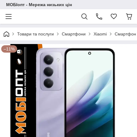
МОБІопт - Мережа низьких цін
Товари та послуги
Смартфони
Xiaomi
Смартфон X
–11%