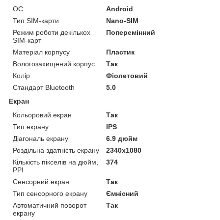
ОС
Android
Тип SIM-карти
Nano-SIM
Режим роботи декількох
Поперемінний
SIM-карт
Матеріал корпусу
Пластик
Вологозахищений корпус
Так
Колір
Фіолетовий
Стандарт Bluetooth
5.0
Екран
Кольоровий екран
Так
Тип екрану
IPS
Діагональ екрану
6.9 дюйм
Роздільна здатність екрану
2340x1080
Кількість пікселів на дюйм,
374
PPI
Сенсорний екран
Так
Тип сенсорного екрану
Ємнісний
Автоматичний поворот
Так
екрану