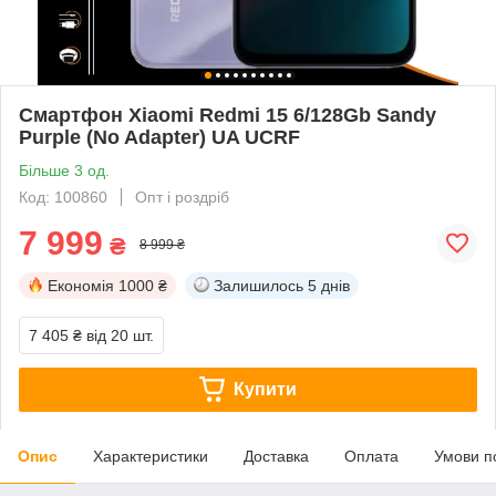
Смартфон Xiaomi Redmi 15 6/128Gb Sandy
Purple (No Adapter) UA UCRF
Більше 3 од.
Код: 100860
Опт і роздріб
7 999
₴
8 999 ₴
Економія
1000 ₴
Залишилось
5 днів
7 405 ₴
від 20 шт.
Купити
Опис
Характеристики
Доставка
Оплата
Умови п