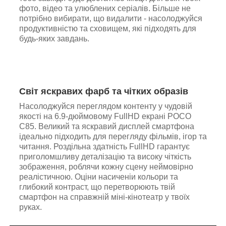
фото, відео та улюблених серіалів. Більше не
потрібно вибирати, що видалити - насолоджуйся
продуктивністю та сховищем, які підходять для
будь-яких завдань.
Світ яскравих фарб та чітких образів
Насолоджуйся переглядом контенту у чудовій
якості на 6.9-дюймовому FullHD екрані POCO
C85. Великий та яскравий дисплей смартфона
ідеально підходить для перегляду фільмів, ігор та
читання. Роздільна здатність FullHD гарантує
приголомшливу деталізацію та високу чіткість
зображення, роблячи кожну сцену неймовірно
реалістичною. Оціни насиченіи кольори та
глибокий контраст, що перетворюють твій
смартфон на справжній міні-кінотеатр у твоїх
руках.