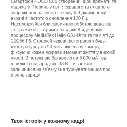
Смартфон POCO C85 створений, щоб вражати та
надихати. Поринь у світ яскравого та плавного
зображення на супер-чіткому 6.9-дюймовому
екрані з частотою оновлення 120 Гц.
Насолоджуйся блискавичною роботою додатків
та іграми без затримок завдяки 8-ядерному
процесору MediaTek Helio G81-Ultra та пам'яті до
12/256 Гб. Створюй чудові фотографії з будь-
якого ракурсу на 50-мегапіксельну камеру,
фіксуючи кожен яскравий момент життя у високій
якості. З потужною батареєю на 6 000 мА·годі
швидкою підзарядкою 33 Вт ти завжди
залишишся на зв'язку і не турбуватимешся про
рівень заряду.
Твоя історія у кожному кадрі