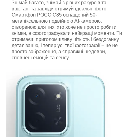
Знімай багато, знімай з різних ракурсів та
відстані та завжди отримуй ідеальні фото.
Смартфон POCO C85 оснащений 50-
мегапіксельною подвійною AI-камерою,
створеною для тих, хто хоче не просто робити
знімки, а сфотографувати найкращі моменти. Ти
отримаєш приголомшливу чіткість і бездоганну
деталізацію, і тепер усі твої фотографії – це не
просто зображення, а справжні шедеври,
сповнені емоцій та сенсу.