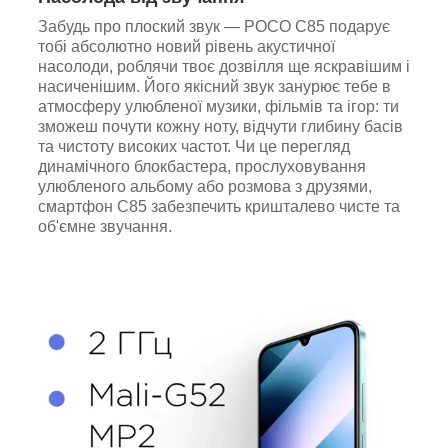
Забудь про плоский звук — POCO C85 подарує
тобі абсолютно новий рівень акустичної
насолоди, роблячи твоє дозвілля ще яскравішим і
насиченішим. Його якісний звук занурює тебе в
атмосферу улюбленої музики, фільмів та ігор: ти
зможеш почути кожну ноту, відчути глибину басів
та чистоту високих частот. Чи це перегляд
динамічного блокбастера, прослуховування
улюбленого альбому або розмова з друзями,
смартфон C85 забезпечить кришталево чисте та
об'ємне звучання.