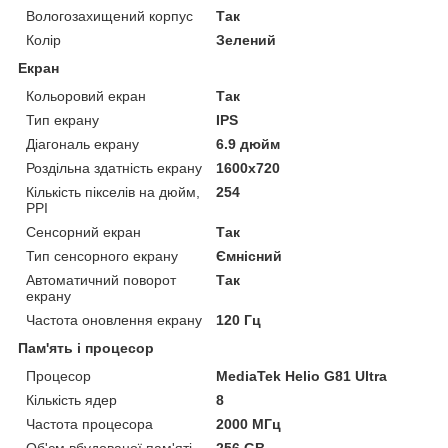
Вологозахищений корпус
Так
Колір
Зелений
Екран
Кольоровий екран
Так
Тип екрану
IPS
Діагональ екрану
6.9 дюйм
Роздільна здатність екрану
1600x720
Кількість пікселів на дюйм,
254
PPI
Сенсорний екран
Так
Тип сенсорного екрану
Ємнісний
Автоматичний поворот
Так
екрану
Частота оновлення екрану
120 Гц
Пам'ять і процесор
Процесор
MediaTek Helio G81 Ultra
Кількість ядер
8
Частота процесора
2000 МГц
Об'єм вбудованої пам'яті
256 GB