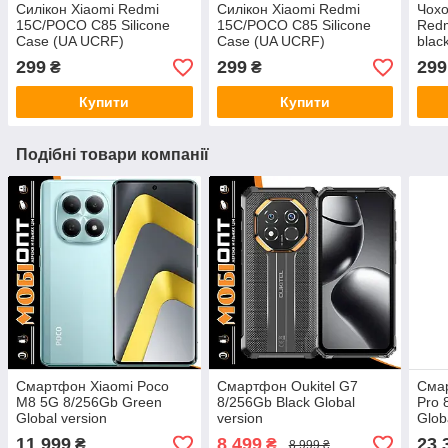
Силікон Xiaomi Redmi
Силікон Xiaomi Redmi
Чохо
15C/POCO C85 Silicone
15C/POCO C85 Silicone
Red
Case (UA UCRF)
Case (UA UCRF)
blac
Блакитний
(17
299
299
299
₴
₴
Купити
Купити
Подібні товари компанії
Смартфон Xiaomi Poco
Смартфон Oukitel G7
Смар
M8 5G 8/256Gb Green
8/256Gb Black Global
Pro 
Global version
version
Glob
11 999
8 499
23 
₴
₴
8 999 ₴