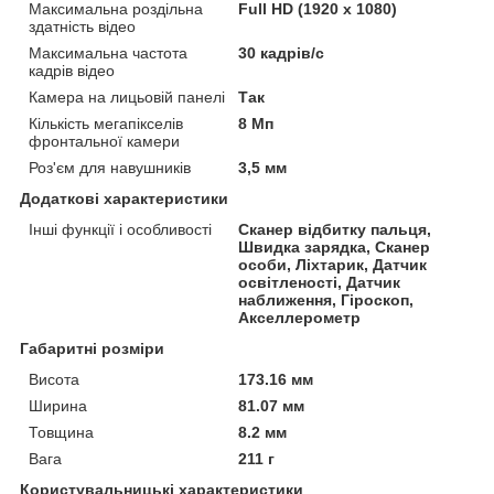
Максимальна роздільна
Full HD (1920 x 1080)
здатність відео
Максимальна частота
30 кадрів/с
кадрів відео
Камера на лицьовій панелі
Так
Кількість мегапікселів
8 Мп
фронтальної камери
Роз'єм для навушників
3,5 мм
Додаткові характеристики
Інші функції і особливості
Сканер відбитку пальця,
Швидка зарядка, Сканер
особи, Ліхтарик, Датчик
освітленості, Датчик
наближення, Гіроскоп,
Акселлерометр
Габаритні розміри
Висота
173.16 мм
Ширина
81.07 мм
Товщина
8.2 мм
Вага
211 г
Користувальницькі характеристики