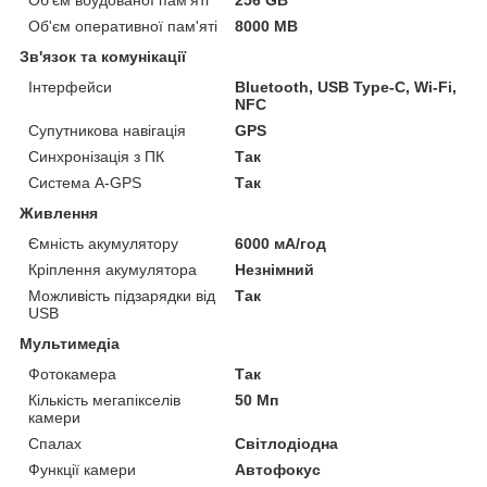
Об'єм оперативної пам'яті
8000 MB
Зв'язок та комунікації
Інтерфейси
Bluetooth, USB Type-C, Wi-Fi,
NFC
Супутникова навігація
GPS
Синхронізація з ПК
Так
Система A-GPS
Так
Живлення
Ємність акумулятору
6000 мА/год
Кріплення акумулятора
Незнімний
Можливість підзарядки від
Так
USB
Мультимедіа
Фотокамера
Так
Кількість мегапікселів
50 Мп
камери
Спалах
Світлодіодна
Функції камери
Автофокус