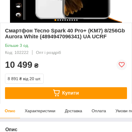
Смартфон Tecno Spark 40 Pro+ (KM7) 8/256Gb
Aurora White (4894947096341) UA UCRF
Більше 3 од.
Код: 102222
Опт і роздріб
10 499
₴
8 891 ₴
від 20 шт.
Купити
Опис
Характеристики
Доставка
Оплата
Умови п
Опис