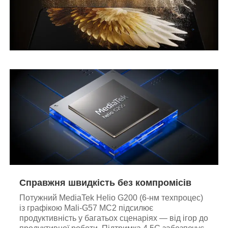
Справжня швидкість без компромісів
Потужний MediaTek Helio G200 (6‑нм техпроцес)
із графікою Mali‑G57 MC2 підсилює
продуктивність у багатьох сценаріях — від ігор до