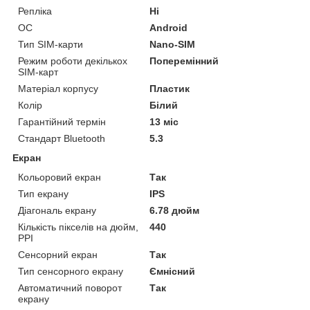
Репліка
Ні
ОС
Android
Тип SIM-карти
Nano-SIM
Режим роботи декількох
Поперемінний
SIM-карт
Матеріал корпусу
Пластик
Колір
Білий
Гарантійний термін
13 міс
Стандарт Bluetooth
5.3
Екран
Кольоровий екран
Так
Тип екрану
IPS
Діагональ екрану
6.78 дюйм
Кількість пікселів на дюйм,
440
PPI
Сенсорний екран
Так
Тип сенсорного екрану
Ємнісний
Автоматичний поворот
Так
екрану