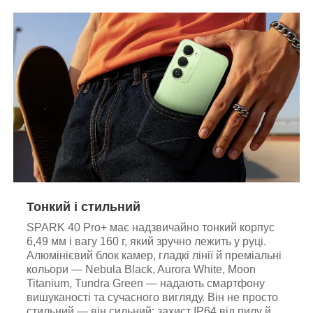
Тонкий і стильний
SPARK 40 Pro+ має надзвичайно тонкий корпус
6,49 мм і вагу 160 г, який зручно лежить у руці.
Алюмінієвий блок камер, гладкі лінії й преміальні
кольори — Nebula Black, Aurora White, Moon
Titanium, Tundra Green — надають смартфону
вишуканості та сучасного вигляду. Він не просто
стильний — він сильний: захист IP64 від пилу й