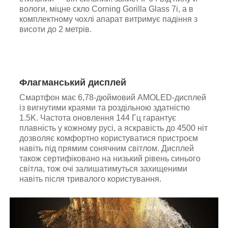
вологи, міцне скло Corning Gorilla Glass 7i, а в
комплектному чохлі апарат витримує падіння з
висоти до 2 метрів.
Флагманський дисплей
Смартфон має 6,78-дюймовий AMOLED-дисплей
із вигнутими краями та роздільною здатністю
1.5K. Частота оновлення 144 Гц гарантує
плавність у кожному русі, а яскравість до 4500 ніт
дозволяє комфортно користуватися пристроєм
навіть під прямим сонячним світлом. Дисплей
також сертифіковано на низький рівень синього
світла, тож очі залишатимуться захищеними
навіть після тривалого користування.