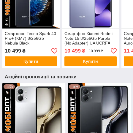
Смартфон Tecno Spark 40
Смартфон Xiaomi Redmi
Сма
Pro+ (KM7) 8/256Gb
Note 15 8/256Gb Purple
Note
Nebula Black
(No Adapter) UA UCRF#
Auro
(4894947096334) UA
UA 
10 499
10 499
11 
₴
₴
10 999 ₴
UCRF
Купити
Купити
Акційні пропозиції та новинки
–5%
–5%