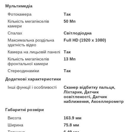
Мультимедіа
Фотокамера
Так
Кількість мегапікселів
50 Мп
камери
Спалах
Світлодіодна
Максимальна роздільна
Full HD (1920 x 1080)
здатність відео
Камера на лицьовій панелі
Так
Кількість мегапікселів
13 Мп
фронтальної камери
Стереодинаміки
Так
Додаткові характеристики
Інші функції і особливості
Сканер відбитку пальця,
Ліхтарик, Датчик
освітленості, Датчик
наближення, Акселлерометр
Габаритні розміри
Висота
163.9 мм
Ширина
75.8 мм
Товщина
6.49 мм