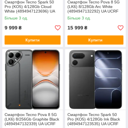
Смартфон Tecno Spark 50
Смартфон Tecno Pova 8 5G
Pro (KO5) 4/128Gb Cloud
(LK6) 8/128Gb Arc White
White (4894947123696) UA
(4894947132292) UA UCRF
UCRF
Більше 3 од.
Більше 3 од.
9 999
15 999
₴
₴
Купити
Купити
Смартфон Tecno Pova 8 5G
Смартфон Tecno Spark 50
(LK6) 8/256Gb Graphite Black
Pro (KO5) 4/128Gb Ink Black
(4894947132339) UA UCRF
(4894947123535) UA UCRF