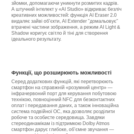
зйомки, допомагаючи уникнути розмитих кадрів.
А штучний інтелект у «AI Studio» відкриває безліч
креативних можливостей: функція AI Eraser 2.0
видаляє зайві об’єкти, AI Extender "домальовує"
втрачені частини зображення, а режим AI Light &
Shadow коригує світло й тіні для створення
ідеального результату.
Функції, що розширюють можливості
Серед додаткових функцій, які перетворюють
смартфон на справжній «розумний центр» —
інфрачервоний порт для керування побутовою
технікою, повноцінний NFC для безконтактних
оплат і передавання даних, а також інноваційна
система подвійної ОС, яка дозволяє розділити
робоче та особисте середовища. Завдяки
стереодинамікам із підтримкою Dolby Atmos
смартфон дарує глибоке, об’ємне звучання —