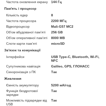
Частота оновлення екрану
144 Гц
Пам'ять і процесор
Кількість ядер
8
Частота процесора
2200 МГц
Відеопроцесор
Mali-G57 MC2
Об'єм вбудованої пам'яті
256 GB
Об'єм оперативної пам'яті
8000 MB
Слоти карти пам'яті
microSD
Зв'язок та комунікації
Інтерфейси
USB Type-C, Bluetooth, Wi-Fi,
NFC
Супутникова навігація
Galileo, GPS, ГЛОНАСС
Синхронізація з ПК
Так
Живлення
Ємність акумулятору
5200 мА/год
Функція бездротової
Так
зарядки
Можливість підзарядки від
Так
USB