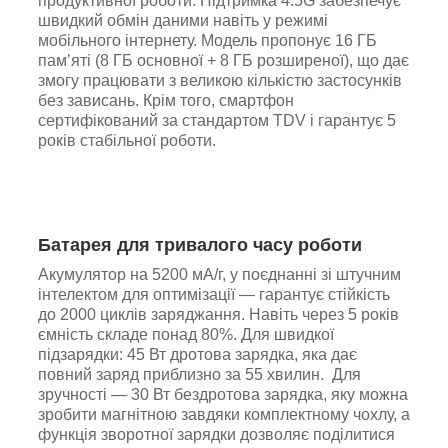
продуктивної роботи. Підтримка 4.5G забезпечує
швидкий обмін даними навіть у режимі
мобільного інтернету. Модель пропонує 16 ГБ
пам’яті (8 ГБ основної + 8 ГБ розширеної), що дає
змогу працювати з великою кількістю застосунків
без зависань. Крім того, смартфон
сертифікований за стандартом TDV і гарантує 5
років стабільної роботи.
Батарея для тривалого часу роботи
Акумулятор на 5200 мА/г, у поєднанні зі штучним
інтелектом для оптимізації — гарантує стійкість
до 2000 циклів заряджання. Навіть через 5 років
ємність складе понад 80%. Для швидкої
підзарядки: 45 Вт дротова зарядка, яка дає
повний заряд приблизно за 55 хвилин. Для
зручності — 30 Вт бездротова зарядка, яку можна
зробити магнітною завдяки комплектному чохлу, а
функція зворотної зарядки дозволяє поділитися