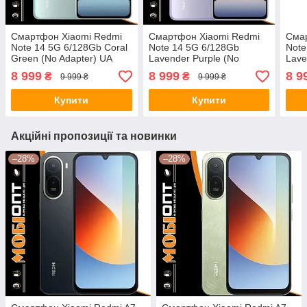
Смартфон Xiaomi Redmi
Смартфон Xiaomi Redmi
Сма
Note 14 5G 6/128Gb Coral
Note 14 5G 6/128Gb
Note
Green (No Adapter) UA
Lavender Purple (No
Lave
UCRF
Adapter) UA UCRF
Adap
8 999
8 999
8 9
₴
₴
9 999 ₴
9 999 ₴
Купити
Купити
Акційні пропозиції та новинки
–28%
–28%