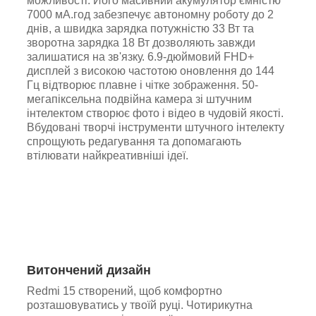
можливості. Його масивний акумулятор ємністю
7000 мА.год забезпечує автономну роботу до 2
днів, а швидка зарядка потужністю 33 Вт та
зворотна зарядка 18 Вт дозволяють завжди
залишатися на зв'язку. 6.9-дюймовий FHD+
дисплей з високою частотою оновлення до 144
Гц відтворює плавне і чітке зображення. 50-
мегапіксельна подвійна камера зі штучним
інтелектом створює фото і відео в чудовій якості.
Вбудовані творчі інструменти штучного інтелекту
спрощують редагування та допомагають
втілювати найкреативніші ідеї.
Витончений дизайн
Redmi 15 створений, щоб комфортно
розташовуватись у твоїй руці. Чотирикутна