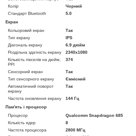
Колір
Чорний
Стандарт Bluetooth
5.0
Екран
Кольоровий екран
Так
Тип екрану
IPS
Діагональ екрану
6.9 дюйм
Роздільна здатність екрану
2340x1080
Кількість пікселів на дюйм,
374
PPI
Сенсорний екран
Так
Тип сенсорного екрану
Ємнісний
Автоматичний поворот
Так
екрану
Частота оновлення екрану
144 Гц
Пам'ять і процесор
Процесор
Qualcomm Snapdragon 685
Кількість ядер
8
Частота процесора
2800 МГц