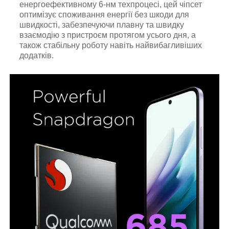
енергоефективному 6-нм техпроцесі, цей чіпсет
оптимізує споживання енергії без шкоди для
швидкості, забезпечуючи плавну та швидку
взаємодію з пристроєм протягом усього дня, а
також стабільну роботу навіть найвибагливіших
додатків.