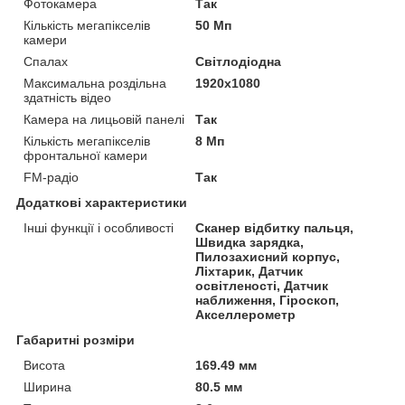
Фотокамера
Так
Кількість мегапікселів
50 Мп
камери
Спалах
Світлодіодна
Максимальна роздільна
1920x1080
здатність відео
Камера на лицьовій панелі
Так
Кількість мегапікселів
8 Мп
фронтальної камери
FM-радіо
Так
Додаткові характеристики
Інші функції і особливості
Сканер відбитку пальця,
Швидка зарядка,
Пилозахисний корпус,
Ліхтарик, Датчик
освітленості, Датчик
наближення, Гіроскоп,
Акселлерометр
Габаритні розміри
Висота
169.49 мм
Ширина
80.5 мм