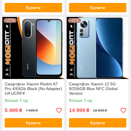
Купити
Купити
–27%
–21%
Смартфон Xiaomi Redmi A7
Смартфон Xiaomi 12 5G
Pro 4/64Gb Black (No Adapter)
8/256GB Blue NFC Global
UA UCRF#
Version
Більше 3 од.
Більше 3 од.
5 499
14 999
₴
₴
7 499 ₴
18 999 ₴
Купити
Купити