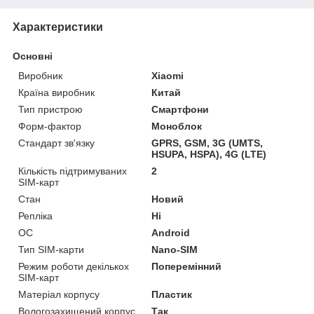
Характеристики
Основні
Виробник
Xiaomi
Країна виробник
Китай
Тип пристрою
Смартфони
Форм-фактор
Моноблок
Стандарт зв'язку
GPRS, GSM, 3G (UMTS,
HSUPA, HSPA), 4G (LTE)
Кількість підтримуваних
2
SIM-карт
Стан
Новий
Репліка
Ні
ОС
Android
Тип SIM-карти
Nano-SIM
Режим роботи декількох
Поперемінний
SIM-карт
Матеріал корпусу
Пластик
Вологозахищений корпус
Так