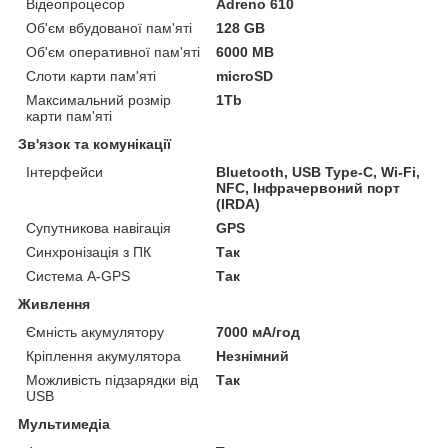
Відеопроцесор
Adreno 610
Об'єм вбудованої пам'яті
128 GB
Об'єм оперативної пам'яті
6000 MB
Слоти карти пам'яті
microSD
Максимальний розмір
1Tb
карти пам'яті
Зв'язок та комунікації
Інтерфейси
Bluetooth, USB Type-C, Wi-Fi,
NFC, Інфрачервоний порт
(IRDA)
Супутникова навігація
GPS
Синхронізація з ПК
Так
Система A-GPS
Так
Живлення
Ємність акумулятору
7000 мА/год
Кріплення акумулятора
Незнімний
Можливість підзарядки від
Так
USB
Мультимедіа