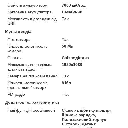
Ємність акумулятору
7000 мА/год
Кріплення акумулятора
Незнімний
Можливість підзарядки від
Так
USB
Мультимедіа
Фотокамера
Так
Кількість мегапікселів
50 Мп
камери
Спалах
Світлодіодна
Максимальна роздільна
1920x1080
здатність відео
Камера на лицьовій панелі
Так
Кількість мегапікселів
8 Мп
фронтальної камери
FM-радіо
Так
Додаткові характеристики
Інші функції і особливості
Сканер відбитку пальця,
Швидка зарядка,
Пилозахисний корпус,
Ліхтарик, Датчик