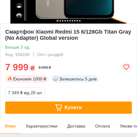
Смартфон Xiaomi Redmi 15 6/128Gb Titan Gray
(No Adapter) Global version
Більше 3 од.
Код: 104240
Опт і роздріб
7 999
₴
8 999 ₴
Економія
1000 ₴
Залишилось
5 днів
7 349 ₴
від 20 шт.
Купити
Опис
Характеристики
Доставка
Оплата
Умови п