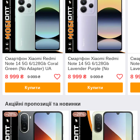
Смартфон Xiaomi Redmi
Смартфон Xiaomi Redmi
Сма
Note 14 5G 6/128Gb Coral
Note 14 5G 6/128Gb
Note
Green (No Adapter) UA
Lavender Purple (No
Lave
UCRF
Adapter) UA UCRF
Adap
8 999
8 999
8 9
₴
₴
9 999 ₴
9 999 ₴
Купити
Купити
Акційні пропозиції та новинки
–28%
–28%