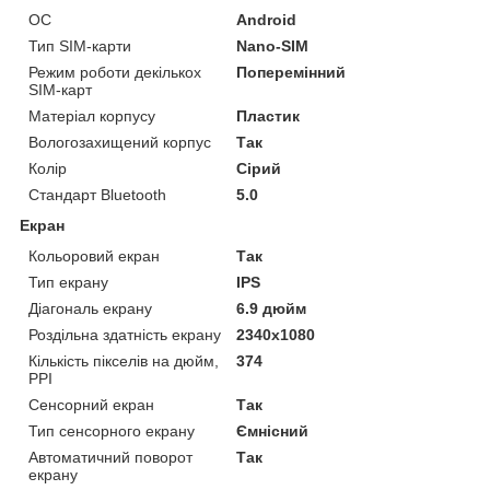
ОС
Android
Тип SIM-карти
Nano-SIM
Режим роботи декількох
Поперемінний
SIM-карт
Матеріал корпусу
Пластик
Вологозахищений корпус
Так
Колір
Сірий
Стандарт Bluetooth
5.0
Екран
Кольоровий екран
Так
Тип екрану
IPS
Діагональ екрану
6.9 дюйм
Роздільна здатність екрану
2340x1080
Кількість пікселів на дюйм,
374
PPI
Сенсорний екран
Так
Тип сенсорного екрану
Ємнісний
Автоматичний поворот
Так
екрану