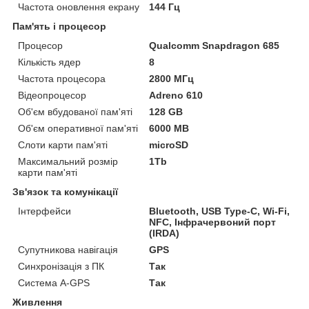
Частота оновлення екрану
144 Гц
Пам'ять і процесор
Процесор
Qualcomm Snapdragon 685
Кількість ядер
8
Частота процесора
2800 МГц
Відеопроцесор
Adreno 610
Об'єм вбудованої пам'яті
128 GB
Об'єм оперативної пам'яті
6000 MB
Слоти карти пам'яті
microSD
Максимальний розмір
1Tb
карти пам'яті
Зв'язок та комунікації
Інтерфейси
Bluetooth, USB Type-C, Wi-Fi,
NFC, Інфрачервоний порт
(IRDA)
Супутникова навігація
GPS
Синхронізація з ПК
Так
Система A-GPS
Так
Живлення