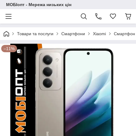
МОБІопт - Мережа низьких цін
Товари та послуги
Смартфони
Xiaomi
Смартфон X
–11%