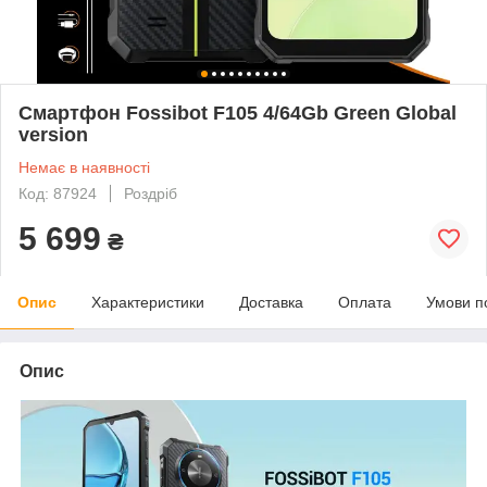
Смартфон Fossibot F105 4/64Gb Green Global
version
Немає в наявності
Код: 87924
Роздріб
5 699
₴
Опис
Характеристики
Доставка
Оплата
Умови п
Опис