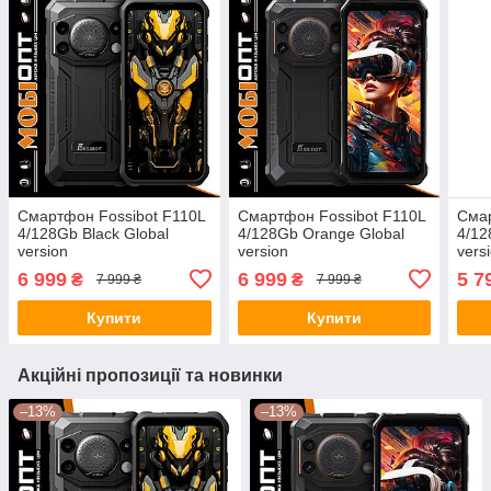
Смартфон Fossibot F110L
Смартфон Fossibot F110L
Смар
4/128Gb Black Global
4/128Gb Orange Global
4/12
version
version
vers
6 999
6 999
5 7
₴
₴
7 999 ₴
7 999 ₴
Купити
Купити
Акційні пропозиції та новинки
–13%
–13%