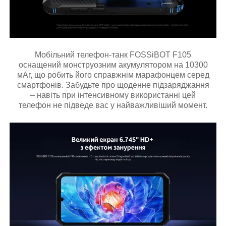
Мобільний телефон-танк FOSSiBOT F105
оснащений монструозним акумулятором на 10300
мАг, що робить його справжнім марафонцем серед
смартфонів. Забудьте про щоденне підзаряджання
– навіть при інтенсивному використанні цей
телефон не підведе вас у найважливіший момент.