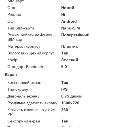
SIM-карт
Стан
Новий
Репліка
Ні
ОС
Android
Тип SIM-карти
Nano-SIM
Режим роботи декількох
Поперемінний
SIM-карт
Матеріал корпусу
Пластик
Вологозахищений корпус
Так
Колір
Зелений
Стандарт Bluetooth
5.0
Екран
Кольоровий екран
Так
Тип екрану
IPS
Діагональ екрану
6.75 дюйм
Роздільна здатність екрану
1600x720
Кількість пікселів на дюйм,
260
PPI
Сенсорний екран
Так