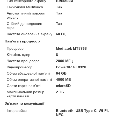
Тип сенсорного екрану
Ємнісний
Технологія Multitouch
Так
Автоматичний поворот
Так
екрану
Стійкий до подряпин
Так
екран
Частота оновлення екрану
60 Гц
Пам'ять і процесор
Процесор
Mediatek MT8768
Кількість ядер
8
Частота процесора
2000 МГц
Відеопроцесор
PowerVR GE8320
Об'єм вбудованої пам'яті
64 GB
Об'єм оперативної пам'яті
4000 MB
Слоти карти пам'яті
microSD
Максимальний розмір
2 ТБ
карти пам'яті
Зв'язок та комунікації
Інтерфейси
Bluetooth, USB Type-C, Wi-Fi,
NFC