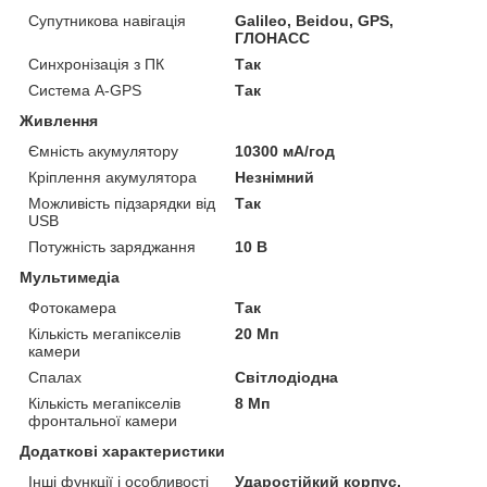
Супутникова навігація
Galileo, Beidou, GPS,
ГЛОНАСС
Синхронізація з ПК
Так
Система A-GPS
Так
Живлення
Ємність акумулятору
10300 мА/год
Кріплення акумулятора
Незнімний
Можливість підзарядки від
Так
USB
Потужність заряджання
10 В
Мультимедіа
Фотокамера
Так
Кількість мегапікселів
20 Мп
камери
Спалах
Світлодіодна
Кількість мегапікселів
8 Мп
фронтальної камери
Додаткові характеристики
Інші функції і особливості
Ударостійкий корпус,