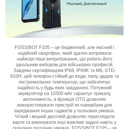
FOSSiBOT F105 – це бюджетний, але якісний і
надійний смартфон, який здатен витримати
найжорсткіші випробування, що робить його
ідеальним вибором для військових професій.
Завдяки сертифікаціям IP68, IP69K та MIL-STD-
810H, цей телефон стійкий до води, пилу, ударів та
екстремальних температур, що забезпечує
надійність у будь-яких завданнях. Потужний
акумулятор на 10300 мАг гарантує тривалу
автономність, а функція OTG дозволяє
використовувати пристрій як павербанк для
заряджання інших гаджетів у польових умовах.
Чіткий і міцний дисплей дозволяє переглядати
карти та виконувати інші важливі задачі навіть у
складних погодних умовах. FOSSiBOT F105 – це