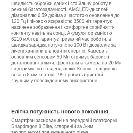
швидкість обробки даних і стабільну роботу в
режимі багатозадачності. AMOLED-дисплей
діагоналлю 6.59 дюйма з частотою оновлення до
120 Гц і піковою яскравістю 3500 ніт гарантує
насичене зображення і комфортне сприйняття
контенту навіть на сонці. Акумулятор ємністю
6210 мА·год гарантує тривалий час роботи, а
швидка зарядка потужністю 100 Вт дозволяє за
лічені хвилини відновити енергію. Камера з
основним сенсором 50 Мп отримує барвисті
деталізовані знімки, фронтальна камера на 20 Мп
і підтримує чіткі відеодзвінки. Корпус товщиною
всього 8 мм і вагою 199 г робить пристрій
зручним у повсякденному використанні.
Елітна потужність нового покоління
Смартфон заснований на передовій платформі
Snapdragon 8 Elite, створеній за 3-нм
техпроцесом для визначного рівня