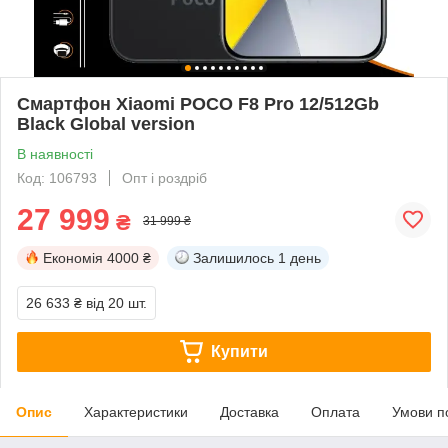
Смартфон Xiaomi POCO F8 Pro 12/512Gb
Black Global version
В наявності
Код: 106793
Опт і роздріб
27 999
₴
31 999 ₴
Економія
4000 ₴
Залишилось
1 день
26 633 ₴
від 20 шт.
Купити
Опис
Характеристики
Доставка
Оплата
Умови п