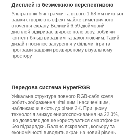
Дисплей із безмежною перспективою
Ультратонкі бічні рамки та всього 1.68 мм нижньої
рамки створюють ефект майже симетричного
оточення екрану. Великий 6.59-дюймовий
дисплей відкриває широке поле зору, роблячи
контент більш виразним та захоплюючим. Такий
дизайн посилює занурення у фільми, ігри та
програми завдяки розширеному візуальному
простору.
Передова система HyperRGB
Унікальна структура повного RGB-сабпікселя
робить зображення чіткішим і насиченішим,
наближаючи якість до рівня 2K. При цьому
технологія знижує енергоспоживання на 22.3%,
що дозволяє довше користуватися смартфоном
без підзарядки. Баланс яскравості, кольору та
економічності виводить екран на новий рівень