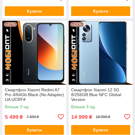
Купити
Купити
–27%
–21%
Смартфон Xiaomi Redmi A7
Смартфон Xiaomi 12 5G
Pro 4/64Gb Black (No Adapter)
8/256GB Blue NFC Global
UA UCRF#
Version
Більше 3 од.
Більше 3 од.
5 499
14 999
₴
₴
7 499 ₴
18 999 ₴
Купити
Купити