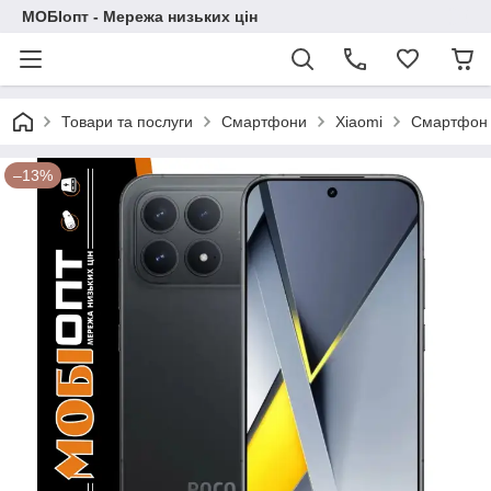
МОБІопт - Мережа низьких цін
Товари та послуги
Смартфони
Xiaomi
Смартфон X
–13%