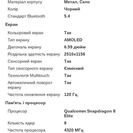
Матеріал корпусу
Метал, Скло
Колір
Чорний
Стандарт Bluetooth
5.4
Екран
Кольоровий екран
Так
Тип екрану
AMOLED
Діагональ екрану
6.59 дюйм
Роздільна здатність екрану
2510x1156
Сенсорний екран
Так
Тип сенсорного екрану
Ємнісний
Технологія Multitouch
Так
Автоматичний поворот
Так
екрану
Частота оновлення екрану
120 Гц
Пам'ять і процесор
Процесор
Qualcomm Snapdragon 8
Elite
Кількість ядер
8
Частота процесора
4320 МГц