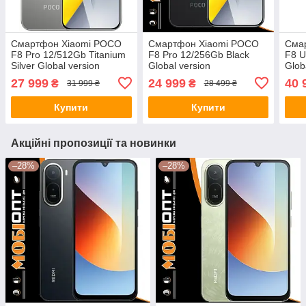
Смартфон Xiaomi POCO
Смартфон Xiaomi POCO
Сма
F8 Pro 12/512Gb Titanium
F8 Pro 12/256Gb Black
F8 U
Silver Global version
Global version
Glob
27 999
24 999
40 
₴
₴
31 999 ₴
28 499 ₴
Купити
Купити
Акційні пропозиції та новинки
–28%
–28%