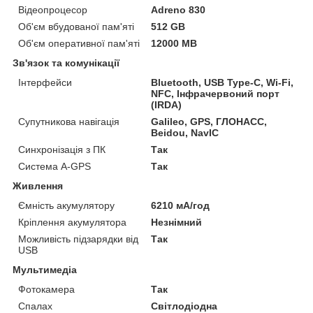
Відеопроцесор
Adreno 830
Об'єм вбудованої пам'яті
512 GB
Об'єм оперативної пам'яті
12000 MB
Зв'язок та комунікації
Інтерфейси
Bluetooth, USB Type-C, Wi-Fi,
NFC, Інфрачервоний порт
(IRDA)
Супутникова навігація
Galileo, GPS, ГЛОНАСС,
Beidou, NavIC
Синхронізація з ПК
Так
Система A-GPS
Так
Живлення
Ємність акумулятору
6210 мА/год
Кріплення акумулятора
Незнімний
Можливість підзарядки від
Так
USB
Мультимедіа
Фотокамера
Так
Спалах
Світлодіодна