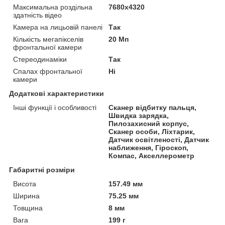
Максимальна роздільна
7680x4320
здатність відео
Камера на лицьовій панелі
Так
Кількість мегапікселів
20 Мп
фронтальної камери
Стереодинаміки
Так
Спалах фронтальної
Ні
камери
Додаткові характеристики
Інші функції і особливості
Сканер відбитку пальця,
Швидка зарядка,
Пилозахисний корпус,
Сканер особи, Ліхтарик,
Датчик освітленості, Датчик
наближення, Гіроскоп,
Компас, Акселлерометр
Габаритні розміри
Висота
157.49 мм
Ширина
75.25 мм
Товщина
8 мм
Вага
199 г