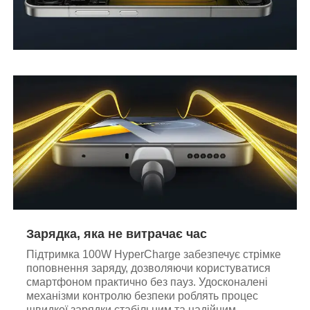
Зарядка, яка не витрачає час
Підтримка 100W HyperCharge забезпечує стрімке
поповнення заряду, дозволяючи користуватися
смартфоном практично без пауз. Удосконалені
механізми контролю безпеки роблять процес
швидкої зарядки стабільним та надійним.