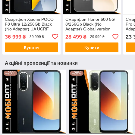
Смартфон Xiaomi POCO
Смартфон Honor 600 5G
Смар
F8 Ultra 12/256Gb Black
8/256Gb Black (No
Pro 
(No Adapter) UA UCRF
Adapter) Global version
Adap
36 999
28 499
23 
₴
₴
39 999 ₴
29 999 ₴
Купити
Купити
Акційні пропозиції та новинки
–28%
–28%