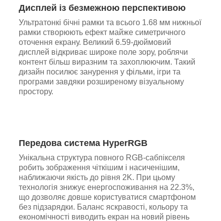
Дисплей із безмежною перспективою
Ультратонкі бічні рамки та всього 1.68 мм нижньої
рамки створюють ефект майже симетричного
оточення екрану. Великий 6.59-дюймовий
дисплей відкриває широке поле зору, роблячи
контент більш виразним та захоплюючим. Такий
дизайн посилює занурення у фільми, ігри та
програми завдяки розширеному візуальному
простору.
Передова система HyperRGB
Унікальна структура повного RGB-сабпікселя
робить зображення чіткішим і насиченішим,
наближаючи якість до рівня 2K. При цьому
технологія знижує енергоспоживання на 22.3%,
що дозволяє довше користуватися смартфоном
без підзарядки. Баланс яскравості, кольору та
економічності виводить екран на новий рівень