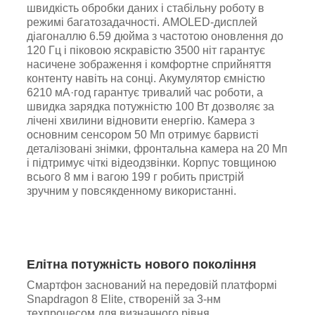
швидкість обробки даних і стабільну роботу в
режимі багатозадачності. AMOLED-дисплей
діагоналлю 6.59 дюйма з частотою оновлення до
120 Гц і піковою яскравістю 3500 ніт гарантує
насичене зображення і комфортне сприйняття
контенту навіть на сонці. Акумулятор ємністю
6210 мА·год гарантує тривалий час роботи, а
швидка зарядка потужністю 100 Вт дозволяє за
лічені хвилини відновити енергію. Камера з
основним сенсором 50 Мп отримує барвисті
деталізовані знімки, фронтальна камера на 20 Мп
і підтримує чіткі відеодзвінки. Корпус товщиною
всього 8 мм і вагою 199 г робить пристрій
зручним у повсякденному використанні.
Елітна потужність нового покоління
Смартфон заснований на передовій платформі
Snapdragon 8 Elite, створеній за 3-нм
техпроцесом для визначного рівня