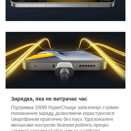
Зарядка, яка не витрачає час
Підтримка 100W HyperCharge забезпечує стрімке
поповнення заряду, дозволяючи користуватися
смартфоном практично без пауз. Удосконалені
механізми контролю безпеки роблять процес
швидкої зарядки стабільним та надійним.