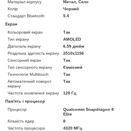
Матеріал корпусу
Метал, Скло
Колір
Чорний
Стандарт Bluetooth
5.4
Екран
Кольоровий екран
Так
Тип екрану
AMOLED
Діагональ екрану
6.59 дюйм
Роздільна здатність екрану
2510x1156
Сенсорний екран
Так
Тип сенсорного екрану
Ємнісний
Технологія Multitouch
Так
Автоматичний поворот
Так
екрану
Частота оновлення екрану
120 Гц
Пам'ять і процесор
Процесор
Qualcomm Snapdragon 8
Elite
Кількість ядер
8
Частота процесора
4320 МГц