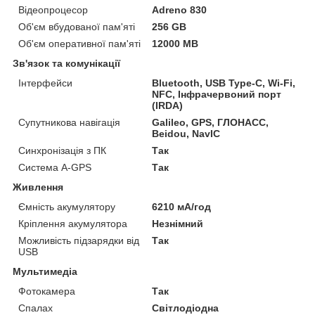
Відеопроцесор
Adreno 830
Об'єм вбудованої пам'яті
256 GB
Об'єм оперативної пам'яті
12000 MB
Зв'язок та комунікації
Інтерфейси
Bluetooth, USB Type-C, Wi-Fi,
NFC, Інфрачервоний порт
(IRDA)
Супутникова навігація
Galileo, GPS, ГЛОНАСС,
Beidou, NavIC
Синхронізація з ПК
Так
Система A-GPS
Так
Живлення
Ємність акумулятору
6210 мА/год
Кріплення акумулятора
Незнімний
Можливість підзарядки від
Так
USB
Мультимедіа
Фотокамера
Так
Спалах
Світлодіодна