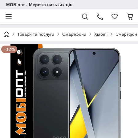
МОБІопт - Мережа низьких цін
Товари та послуги
Смартфони
Xiaomi
Смартфон 
–12%