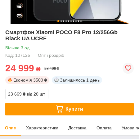
Смартфон Xiaomi POCO F8 Pro 12/256Gb
Black UA UCRF
Більше 3 од.
Код: 107126
Опт і роздріб
24 999
₴
28 499 ₴
Економія
3500 ₴
Залишилось
1 день
23 669 ₴
від 20 шт.
Купити
Опис
Характеристики
Доставка
Оплата
Умови п