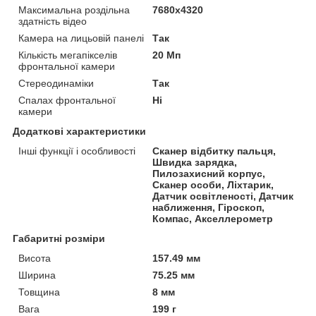
Максимальна роздільна
7680x4320
здатність відео
Камера на лицьовій панелі
Так
Кількість мегапікселів
20 Мп
фронтальної камери
Стереодинаміки
Так
Спалах фронтальної
Ні
камери
Додаткові характеристики
Інші функції і особливості
Сканер відбитку пальця,
Швидка зарядка,
Пилозахисний корпус,
Сканер особи, Ліхтарик,
Датчик освітленості, Датчик
наближення, Гіроскоп,
Компас, Акселлерометр
Габаритні розміри
Висота
157.49 мм
Ширина
75.25 мм
Товщина
8 мм
Вага
199 г