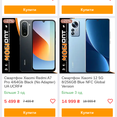
Купити
Купити
–27%
–21%
Смартфон Xiaomi Redmi A7
Смартфон Xiaomi 12 5G
Pro 4/64Gb Black (No Adapter)
8/256GB Blue NFC Global
UA UCRF#
Version
Більше 3 од.
Більше 3 од.
5 499
14 999
₴
₴
7 499 ₴
18 999 ₴
Купити
Купити