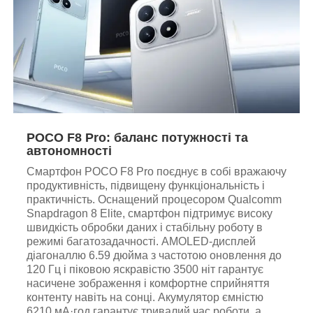
POCO F8 Pro: баланс потужності та
автономності
Смартфон POCO F8 Pro поєднує в собі вражаючу
продуктивність, підвищену функціональність і
практичність. Оснащений процесором Qualcomm
Snapdragon 8 Elite, смартфон підтримує високу
швидкість обробки даних і стабільну роботу в
режимі багатозадачності. AMOLED-дисплей
діагоналлю 6.59 дюйма з частотою оновлення до
120 Гц і піковою яскравістю 3500 ніт гарантує
насичене зображення і комфортне сприйняття
контенту навіть на сонці. Акумулятор ємністю
6210 мА·год гарантує тривалий час роботи, а