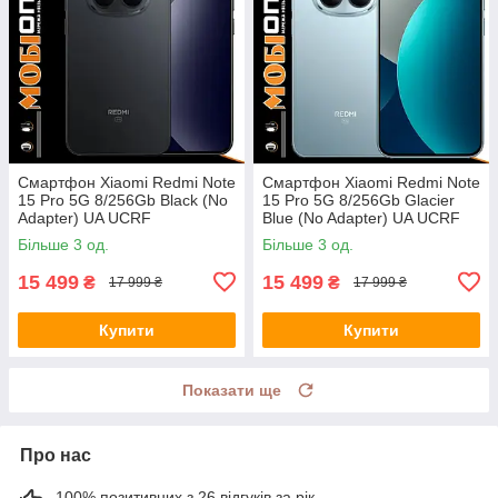
Смартфон Xiaomi Redmi Note
Смартфон Xiaomi Redmi Note
15 Pro 5G 8/256Gb Black (No
15 Pro 5G 8/256Gb Glacier
Adapter) UA UCRF
Blue (No Adapter) UA UCRF
Більше 3 од.
Більше 3 од.
15 499
15 499
₴
₴
17 999 ₴
17 999 ₴
Купити
Купити
Показати ще
Про нас
100% позитивних з 26 відгуків за рік