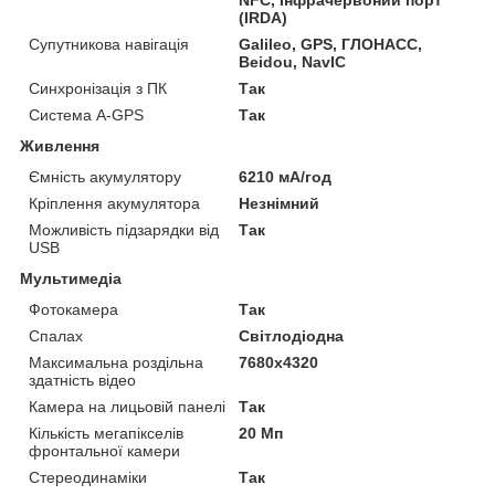
NFC, Інфрачервоний порт
(IRDA)
Супутникова навігація
Galileo, GPS, ГЛОНАСС,
Beidou, NavIC
Синхронізація з ПК
Так
Система A-GPS
Так
Живлення
Ємність акумулятору
6210 мА/год
Кріплення акумулятора
Незнімний
Можливість підзарядки від
Так
USB
Мультимедіа
Фотокамера
Так
Спалах
Світлодіодна
Максимальна роздільна
7680x4320
здатність відео
Камера на лицьовій панелі
Так
Кількість мегапікселів
20 Мп
фронтальної камери
Стереодинаміки
Так