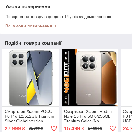
Умови повернення
Повернення товару впродовж 14 днів за домовленістю
Всі умови повернення
Подібні товари компанії
Смартфон Xiaomi POCO
Смартфон Xiaomi Redmi
Сма
F8 Pro 12/512Gb Titanium
Note 15 Pro 5G 8/256Gb
F8 P
Silver Global version
Titanium Color (No
UCR
Adapter) UA UCRF
27 999
15 499
24 
₴
₴
31 999 ₴
17 999 ₴