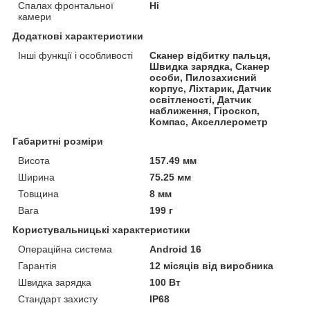
Спалах фронтальної
Ні
камери
Додаткові характеристики
Інші функції і особливості
Сканер відбитку пальця,
Швидка зарядка, Сканер
особи, Пилозахисний
корпус, Ліхтарик, Датчик
освітленості, Датчик
наближення, Гіроскоп,
Компас, Акселлерометр
Габаритні розміри
Висота
157.49 мм
Ширина
75.25 мм
Товщина
8 мм
Вага
199 г
Користувальницькі характеристики
Операційна система
Android 16
Гарантія
12 місяців від виробника
Швидка зарядка
100 Вт
Стандарт захисту
IP68