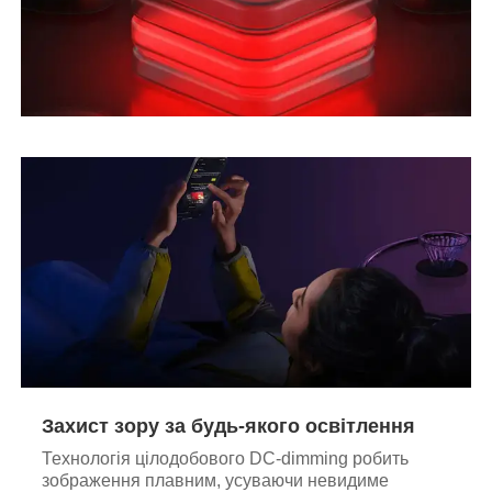
Захист зору за будь-якого освітлення
Технологія цілодобового DC-dimming робить
зображення плавним, усуваючи невидиме