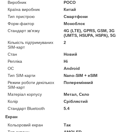
Виробник
POCO
Країна виробник
Китай
Тип пристрою
Смартфони
Форм-фактор
Моноблок
Стандарт зв'язку
4G (LTE), GPRS, GSM, 3G
(UMTS, HSUPA, HSPA), 5G
Кількість підтримуваних
2
SIM-карт
Стан
Новий
Репліка
Ні
ОС
Android
Тип SIM-карти
Nano-SIM + eSIM
Режим роботи декількох
Поперемінний
SIM-карт
Матеріал корпусу
Метал, Скло
Колір
Сріблястий
Стандарт Bluetooth
5.4
Екран
Кольоровий екран
Так