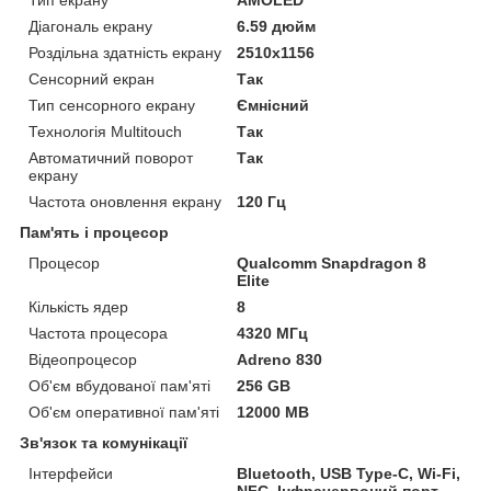
Тип екрану
AMOLED
Діагональ екрану
6.59 дюйм
Роздільна здатність екрану
2510x1156
Сенсорний екран
Так
Тип сенсорного екрану
Ємнісний
Технологія Multitouch
Так
Автоматичний поворот
Так
екрану
Частота оновлення екрану
120 Гц
Пам'ять і процесор
Процесор
Qualcomm Snapdragon 8
Elite
Кількість ядер
8
Частота процесора
4320 МГц
Відеопроцесор
Adreno 830
Об'єм вбудованої пам'яті
256 GB
Об'єм оперативної пам'яті
12000 MB
Зв'язок та комунікації
Інтерфейси
Bluetooth, USB Type-C, Wi-Fi,