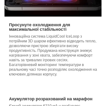
Просунуте охолодження для
максимальної стабільності
Інноваційна система LiquidCool IceLoop з
потрійним 3D шаром ефективно відводить тепло,
дозволяючи пристрою зберігати високу
продуктивність. Продумана конструкція знижує
нагрівання у зоні хвата, забезпечуючи комфорт
навіть за тривалих ігрових сесіях.
Багаторівневий моніторинг температури в
реальному часі точно розподіляє охолодження на
ключових ділянках корпусу.
Акумулятор розрахований на марафон
Ємний акумулятор 6210 мА·ч позбавляє