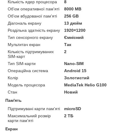
Кількість ядер процесора
8
Об'єм оперативної пам'яті
8000 MB
Об'єм вбудованої пам'яті
256 GB
Діагональ екрану
13 дюйм
Роздільна здатність екрану
1920×1200
Тип сенсорного екрану
Ємнісний
Мультитач екран
Так
Кількість підтримуваних
2
SIM-карт
Тип SIM-карти
Nano-SIM
Операційна система
Android 15
Колір
Золотистий
Модель процесора
MediaTek Helio G100
Стан
Новий
Пам'ять
Підтримувані карти пам'яті
microSD
Максимальний розмір
2 ТБ
карти пам'яті
Екран