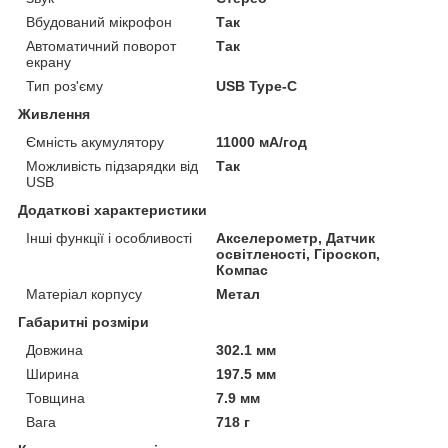
Вбудований мікрофон
Так
Автоматичний поворот
Так
екрану
Тип роз'єму
USB Type-C
Живлення
Ємність акумулятору
11000 мА/год
Можливість підзарядки від
Так
USB
Додаткові характеристики
Інші функції і особливості
Акселерометр, Датчик
освітленості, Гіроскоп,
Компас
Матеріал корпусу
Метал
Габаритні розміри
Довжина
302.1 мм
Ширина
197.5 мм
Товщина
7.9 мм
Вага
718 г