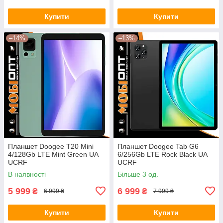
Купити
Купити
–14%
–13%
Планшет Doogee T20 Mini
Планшет Doogee Tab G6
4/128Gb LTE Mint Green UA
6/256Gb LTE Rock Black UA
UCRF
UCRF
В наявності
Більше 3 од.
5 999
6 999
₴
₴
6 999 ₴
7 999 ₴
Купити
Купити