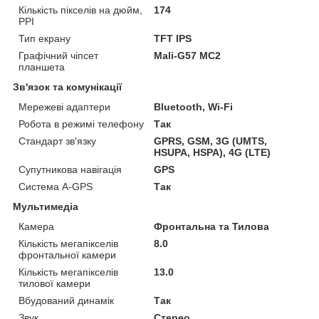
Кількість пікселів на дюйм,
174
PPI
Тип екрану
TFT IPS
Графічний чіпсет
Mali-G57 MC2
планшета
Зв'язок та комунікації
Мережеві адаптери
Bluetooth, Wi-Fi
Робота в режимі телефону
Так
Стандарт зв'язку
GPRS, GSM, 3G (UMTS,
HSUPA, HSPA), 4G (LTE)
Супутникова навігація
GPS
Система A-GPS
Так
Мультимедіа
Камера
Фронтальна та Тилова
Кількість мегапікселів
8.0
фронтальної камери
Кількість мегапікселів
13.0
тилової камери
Вбудований динамік
Так
Звук
Стерео