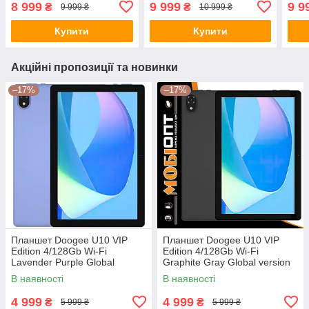
8 999
9 999
9 9
₴
₴
9 999 ₴
10 999 ₴
Купити
Купити
Акційні пропозиції та новинки
–17%
–17%
Планшет Doogee U10 VIP
Планшет Doogee U10 VIP
Edition 4/128Gb Wi-Fi
Edition 4/128Gb Wi-Fi
Lavender Purple Global
Graphite Gray Global version
version
В наявності
В наявності
4 999
4 999
₴
₴
5 999 ₴
5 999 ₴