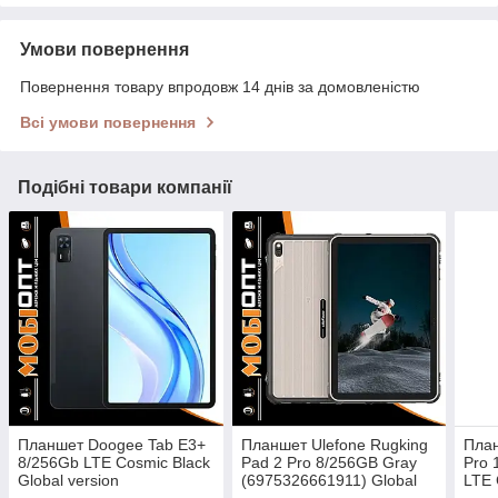
Умови повернення
Повернення товару впродовж 14 днів за домовленістю
Всі умови повернення
Подібні товари компанії
Планшет Doogee Tab E3+
Планшет Ulefone Rugking
План
8/256Gb LTE Cosmic Black
Pad 2 Pro 8/256GB Gray
Pro 
Global version
(6975326661911) Global
LTE 
version