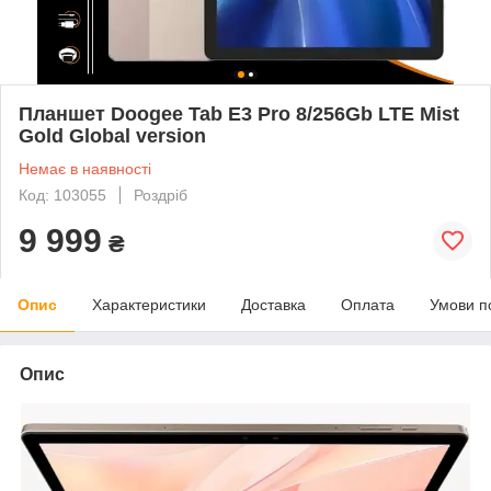
Планшет Doogee Tab E3 Pro 8/256Gb LTE Mist
Gold Global version
Немає в наявності
Код: 103055
Роздріб
9 999
₴
Опис
Характеристики
Доставка
Оплата
Умови п
Опис