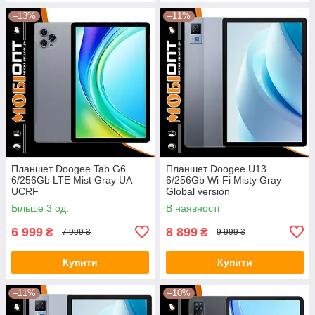
–13%
–11%
Планшет Doogee Tab G6
Планшет Doogee U13
6/256Gb LTE Mist Gray UA
6/256Gb Wi-Fi Misty Gray
UCRF
Global version
Більше 3 од.
В наявності
6 999
8 899
₴
₴
7 999 ₴
9 999 ₴
Купити
Купити
–11%
–10%