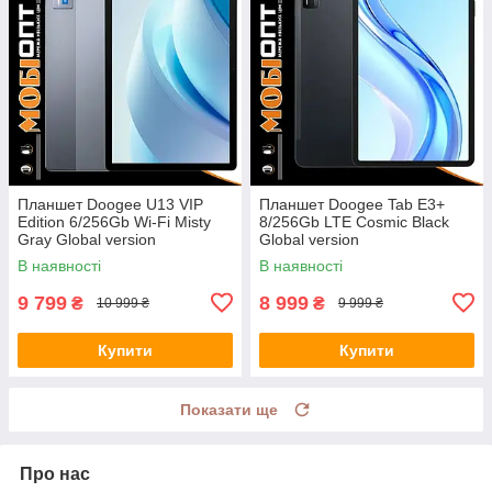
Планшет Doogee U13 VIP
Планшет Doogee Tab E3+
Edition 6/256Gb Wi-Fi Misty
8/256Gb LTE Cosmic Black
Gray Global version
Global version
В наявності
В наявності
9 799
8 999
₴
₴
10 999 ₴
9 999 ₴
Купити
Купити
Показати ще
Про нас