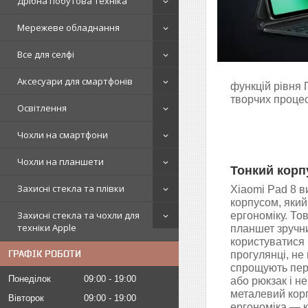
Дрібна побутова техніка
Мережеве обладнання
Все для селфі
Аксесуари для смартфонів
функцій рівня 
творчих процес
Освітлення
Чохли на смартфони
Чохли на планшети
Тонкий корп
Захисні стекла та плівки
Xiaomi Pad 8 в
корпусом, який 
Захисні стекла та чохли для
ергономіку. То
техніки Apple
планшет зручни
користуватися 
ГРАФІК РОБОТИ
прогулянці, не
спрощують пер
Понеділок
09:00
19:00
або рюкзак і н
металевий корп
Вівторок
09:00
19:00
ергономіка — к