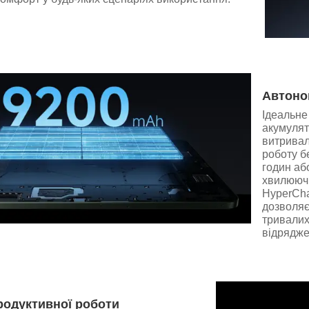
Автоно
Ідеальне
акумулят
витривал
роботу б
годин аб
хвилюючи
HyperCha
дозволяє
тривалих
відрядже
родуктивної роботи