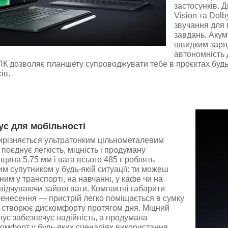
застосунків. 
Vision та Dolb
звучання для 
завдань. Акум
швидким заря
автономність 
ПК дозволяє планшету супроводжувати тебе в проєктах будь
ів.
ус для мобільності
ирізняється ультратонким цільнометалевим
поєднує легкість, міцність і продуману
вщина 5.75 мм і вага всього 485 г роблять
м супутником у будь-якій ситуації: ти можеш
ним у транспорті, на навчанні, у кафе чи на
 відчуваючи зайвої ваги. Компактні габарити
енесення — пристрій легко поміщається в сумку
е створює дискомфорту протягом дня. Міцний
ус забезпечує надійність, а продумана
омфорт у будь-яких сценаріях використання.