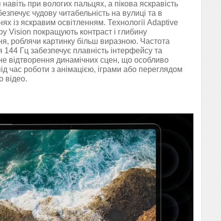
 навіть при вологих пальцях, а пікова яскравість
безпечує чудову читабельність на вулиці та в
ях із яскравим освітленням. Технології Adaptive
by Vision покращують контраст і глибину
я, роблячи картинку більш виразною. Частота
 144 Гц забезпечує плавність інтерфейсу та
не відтворення динамічних сцен, що особливо
ід час роботи з анімацією, іграми або переглядом
о відео.