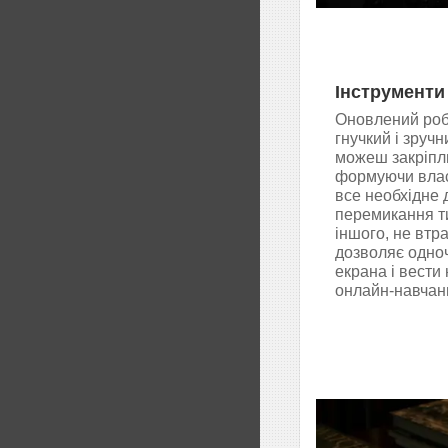
Інструменти
Оновлений роб
гнучкий і зручн
можеш закріплю
формуючи влас
все необхідне 
перемикання ти
іншого, не втр
дозволяє одноч
екрана і вести
онлайн-навчанн