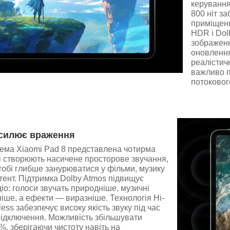
керування
800 ніт за
приміщенн
HDR і Dol
зображенн
оновлення
реалістич
важливо п
потоковог
дсилює враження
тема Xiaomi Pad 8 представлена чотирма
і створюють насичене просторове звучання,
обі глибше занурюватися у фільми, музику
тент. Підтримка Dolby Atmos підвищує
діо: голоси звучать природніше, музичні
ніше, а ефекти — виразніше. Технологія Hi-
ess забезпечує високу якість звуку під час
підключення. Можливість збільшувати
0%, зберігаючи чистоту навіть на