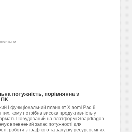
вленістю
льна потужність, порівнянна з
 ПК
кий і функціональний планшет Xiaomi Pad 8
 тих, кому потрібна висока продуктивність у
орматі. Побудований на платформі Snapdragon
печує впевнений запас потужності для
сті, роботи з графікою та запуску ресурсоємних