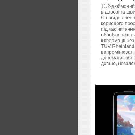
11.2-дюймовий
в дорозі та шв
Співвідношення
корисного прос
під час читанн
обробки офісн
інформації без
TÜV Rheinland
випромінювання
допомагає збер
довше, незалежн