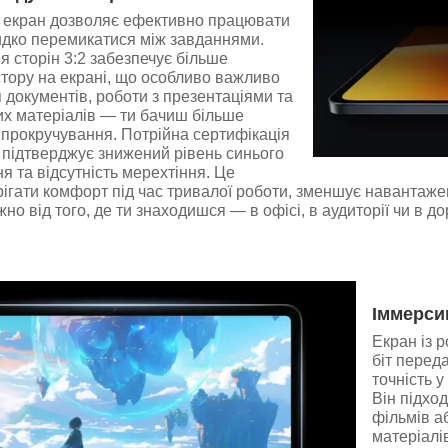
 екран дозволяє ефективно працювати
идко перемикатися між завданнями.
 сторін 3:2 забезпечує більше
тору на екрані, що особливо важливо
я документів, роботи з презентаціями та
их матеріалів — ти бачиш більше
 прокручування. Потрійна сертифікація
 підтверджує знижений рівень синього
 та відсутність мерехтіння. Це
ігати комфорт під час тривалої роботи, зменшує навантаже
о від того, де ти знаходишся — в офісі, в аудиторії чи в до
Іммерси
Екран із 
біт переда
точність 
Він підход
фільмів а
матеріалі