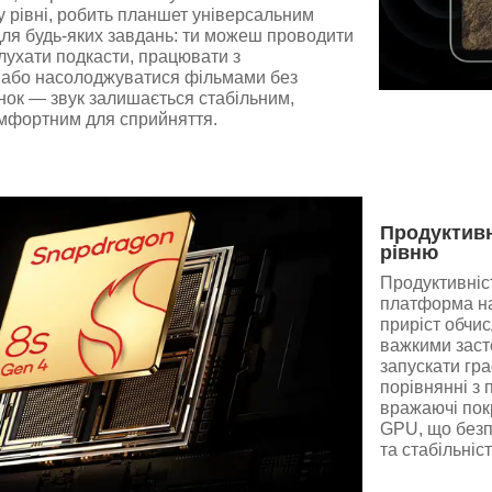
 рівні, робить планшет універсальним
ля будь-яких завдань: ти можеш проводити
слухати подкасти, працювати з
 або насолоджуватися фільмами без
нок — звук залишається стабільним,
омфортним для сприйняття.
Продуктивн
рівню
Продуктивніс
платформа на
приріст обчи
важкими заст
запускати гра
порівнянні з
вражаючі пок
GPU, що безп
та стабільніс