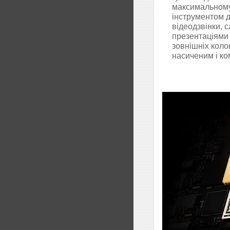
максимальному
інструментом д
відеодзвінки, 
презентаціями
зовнішніх коло
насиченим і к