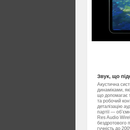
Звук, що пі
Акустична сис
динаміками, як
що допомагає т
та робочий кон
деталізацію ау
партії — об’єм
Res Audio Wirel
бездротового 
гучність до 20