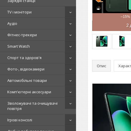
Зарядні станції
TV і монітори
–15%
Аудіо
2 
Фітнес-трекери
Smart Watch
Спорт та здоров'я
Опис
Харак
Фото-, відеокамери
Автомобільні товари
Комп'ютерні аксесуари
Зволожувачі та очищувачі
повітря
Ігрові консолі