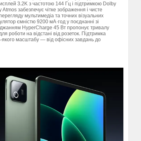
Дисплей 3.2K з частотою 144 Гц і підтримкою Dolby
y Atmos забезпечує чітке зображення і чисте
перегляду мультимедіа та точних візуальних
улятор ємністю 9200 мА·год у поєднанні зі
джанням HyperCharge 45 Вт пропонує тривалу
для роботи на відстані від розеток. Підтримка
-якого масштабу — від офісних завдань до