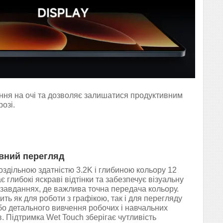
ння на очі та дозволяє залишатися продуктивним
розі.
вний перегляд
роздільною здатністю 3.2K і глибиною кольору 12
є глибокі яскраві відтінки та забезпечує візуальну
у завданнях, де важлива точна передача кольору.
ить як для роботи з графікою, так і для перегляду
бо детального вивчення робочих і навчальних
в. Підтримка Wet Touch зберігає чутливість