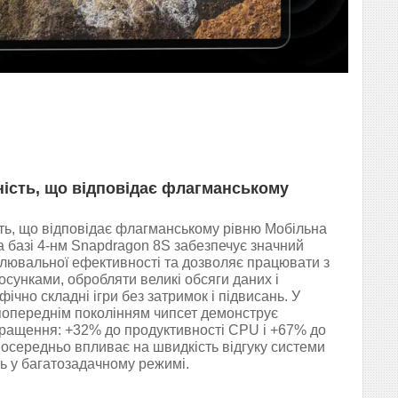
ість, що відповідає флагманському
ть, що відповідає флагманському рівню Мобільна
 базі 4-нм Snapdragon 8S забезпечує значний
слювальної ефективності та дозволяє працювати з
осунками, обробляти великі обсяги даних і
фічно складні ігри без затримок і підвисань. У
 попереднім поколінням чипсет демонструє
ращення: +32% до продуктивності CPU і +67% до
осередньо впливає на швидкість відгуку системи
ть у багатозадачному режимі.