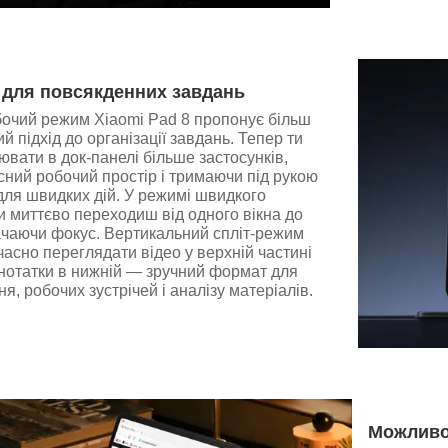
 для повсякденних завдань
очий режим Xiaomi Pad 8 пропонує більш
ий підхід до організації завдань. Тепер ти
вати в док-панелі більше застосунків,
ний робочий простір і тримаючи під рукою
для швидких дій. У режимі швидкого
 миттєво переходиш від одного вікна до
ачаючи фокус. Вертикальний спліт-режим
асно переглядати відео у верхній частині
 нотатки в нижній — зручний формат для
я, робочих зустрічей і аналізу матеріалів.
Можливо