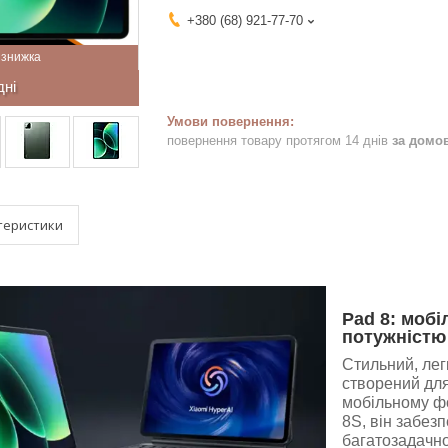
+380 (68) 921-77-70
дні
повернення товару протягом 14 днів
за домо
теристики
Pad 8: мобі
потужністю
Стильний, лег
створений для
мобільному ф
8S, він забез
багатозадачно