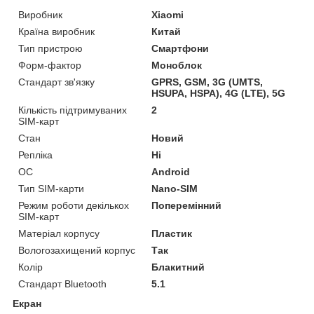
Виробник
Xiaomi
Країна виробник
Китай
Тип пристрою
Смартфони
Форм-фактор
Моноблок
Стандарт зв'язку
GPRS, GSM, 3G (UMTS,
HSUPA, HSPA), 4G (LTE), 5G
Кількість підтримуваних
2
SIM-карт
Стан
Новий
Репліка
Ні
ОС
Android
Тип SIM-карти
Nano-SIM
Режим роботи декількох
Поперемінний
SIM-карт
Матеріал корпусу
Пластик
Вологозахищений корпус
Так
Колір
Блакитний
Стандарт Bluetooth
5.1
Екран