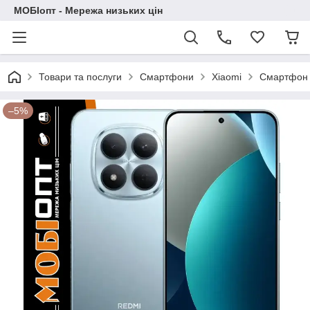
МОБІопт - Мережа низьких цін
Товари та послуги
Смартфони
Xiaomi
Смартфон X
–5%