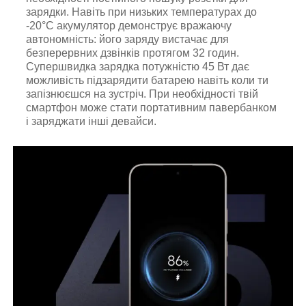
зарядки. Навіть при низьких температурах до
-20°C акумулятор демонструє вражаючу
автономність: його заряду вистачає для
безперервних дзвінків протягом 32 годин.
Супершвидка зарядка потужністю 45 Вт дає
можливість підзарядити батарею навіть коли ти
запізнюєшся на зустріч. При необхідності твій
смартфон може стати портативним павербанком
і заряджати інші девайси.