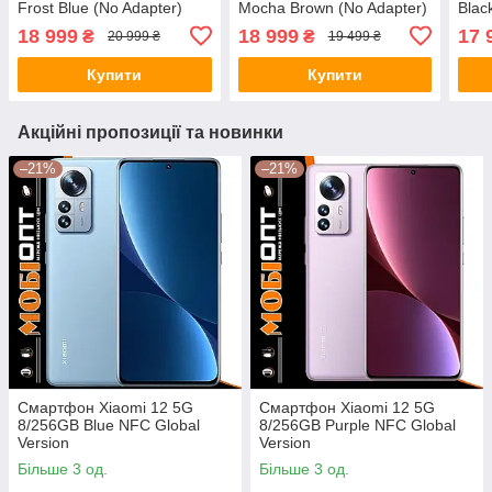
Frost Blue (No Adapter)
Mocha Brown (No Adapter)
Blac
Global version
Global version
UCR
18 999
18 999
17 
₴
₴
20 999 ₴
19 499 ₴
Купити
Купити
Акційні пропозиції та новинки
–21%
–21%
Смартфон Xiaomi 12 5G
Смартфон Xiaomi 12 5G
8/256GB Blue NFC Global
8/256GB Purple NFC Global
Version
Version
Більше 3 од.
Більше 3 од.