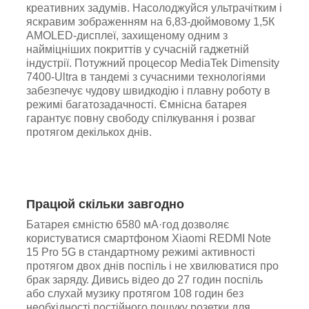
креативних задумів. Насолоджуйся ультрачітким і
яскравим зображенням на 6,83-дюймовому 1,5К
AMOLED-дисплеї, захищеному одним з
найміцніших покриттів у сучасній гаджетній
індустрії. Потужний процесор MediaTek Dimensity
7400-Ultra в тандемі з сучасними технологіями
забезпечує чудову швидкодію і плавну роботу в
режимі багатозадачності. Ємнісна батарея
гарантує повну свободу спілкування і розваг
протягом декількох днів.
Працюй скільки завгодно
Батарея ємністю 6580 мА·год дозволяє
користуватися смартфоном Xiaomi REDMI Note
15 Pro 5G в стандартному режимі активності
протягом двох днів поспіль і не хвилюватися про
брак заряду. Дивись відео до 27 годин поспіль
або слухай музику протягом 108 годин без
необхідності постійного пошуку розетки для