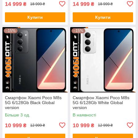
14 999
14 999
₴
₴
18 999 ₴
18 999 ₴
Купити
Купити
–15%
–15%
Смартфон Xiaomi Poco M8s
Смартфон Xiaomi Poco M8s
5G 6/128Gb Black Global
5G 6/128Gb White Global
version
version
Більше 3 од.
В наявності
10 999
10 999
₴
₴
12 999 ₴
12 999 ₴