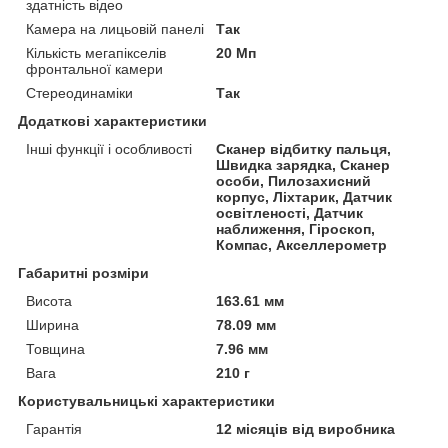
здатність відео
Камера на лицьовій панелі
Так
Кількість мегапікселів
20 Мп
фронтальної камери
Стереодинаміки
Так
Додаткові характеристики
Інші функції і особливості
Сканер відбитку пальця,
Швидка зарядка, Сканер
особи, Пилозахисний
корпус, Ліхтарик, Датчик
освітленості, Датчик
наближення, Гіроскоп,
Компас, Акселлерометр
Габаритні розміри
Висота
163.61 мм
Ширина
78.09 мм
Товщина
7.96 мм
Вага
210 г
Користувальницькі характеристики
Гарантія
12 місяців від виробника