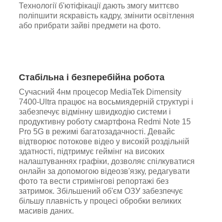
Технології б'ютіфікації дають змогу миттєво
поліпшити яскравість кадру, змінити освітлення
або прибрати зайві предмети на фото.
Стабільна і безперебійна робота
Сучасний 4нм процесор MediaTek Dimensity
7400-Ultra працює на восьмиядерній структурі і
забезпечує відмінну швидкодію системи і
продуктивну роботу смартфона Redmi Note 15
Pro 5G в режимі багатозадачності. Девайс
відтворює потокове відео у високій роздільній
здатності, підтримує геймінг на високих
налаштуваннях графіки, дозволяє спілкуватися
онлайн за допомогою відеозв'язку, редагувати
фото та вести стримінгові репортажі без
затримок. Збільшений об'єм ОЗУ забезпечує
більшу плавність у процесі обробки великих
масивів даних.