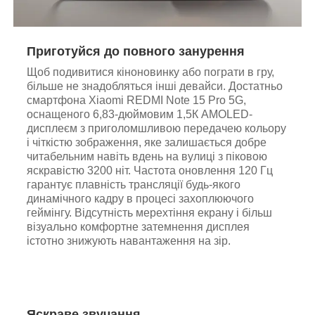
Приготуйся до повного занурення
Щоб подивитися кіноновинку або пограти в гру,
більше не знадобляться інші девайси. Достатньо
смартфона Xiaomi REDMI Note 15 Pro 5G,
оснащеного 6,83-дюймовим 1,5К AMOLED-
дисплеєм з приголомшливою передачею кольору
і чіткістю зображення, яке залишається добре
читабельним навіть вдень на вулиці з піковою
яскравістю 3200 ніт. Частота оновлення 120 Гц
гарантує плавність трансляції будь-якого
динамічного кадру в процесі захоплюючого
геймінгу. Відсутність мерехтіння екрану і більш
візуально комфортне затемнення дисплея
істотно знижують навантаження на зір.
Яскраве звучання