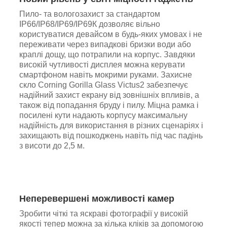
Пило- та вологозахист за стандартом
IP66/IP68/IP69/IP69К дозволяє вільно
користуватися девайсом в будь-яких умовах і не
переживати через випадкові бризки води або
краплі дощу, що потрапили на корпус. Завдяки
високій чутливості дисплея можна керувати
смартфоном навіть мокрими руками. Захисне
скло Corning Gorilla Glass Victus2 забезпечує
надійний захист екрану від зовнішніх впливів, а
також від попадання бруду і пилу. Міцна рамка і
посилені кути надають корпусу максимальну
надійність для використання в різних сценаріях і
захищають від пошкоджень навіть під час падінь
з висоти до 2,5 м.
Неперевершені можливості камер
Зробити чіткі та яскраві фотографії у високій
якості тепер можна за кілька кліків за допомогою