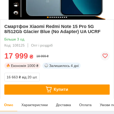
Смартфон Xiaomi Redmi Note 15 Pro 5G
8/512Gb Glacier Blue (No Adapter) UA UCRF
Більше 3 од.
Код: 108125
Опт і роздріб
17 999
₴
18 999 ₴
Економія
1000 ₴
Залишилось
4 дні
16 663 ₴
від 20 шт.
Купити
Опис
Характеристики
Доставка
Оплата
Умови п