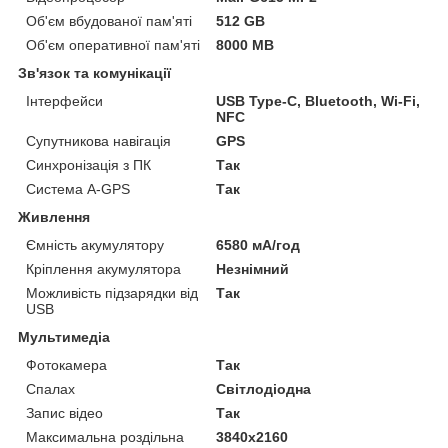
Об'єм вбудованої пам'яті
512 GB
Об'єм оперативної пам'яті
8000 MB
Зв'язок та комунікації
Інтерфейси
USB Type-C, Bluetooth, Wi-Fi,
NFC
Супутникова навігація
GPS
Синхронізація з ПК
Так
Система A-GPS
Так
Живлення
Ємність акумулятору
6580 мА/год
Кріплення акумулятора
Незнімний
Можливість підзарядки від
Так
USB
Мультимедіа
Фотокамера
Так
Спалах
Світлодіодна
Запис відео
Так
Максимальна роздільна
3840x2160