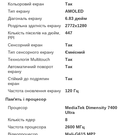
Кольоровий екран
Так
Тип екрану
AMOLED
Діагональ екрану
6.83 дюйм
Роздільна здатність екрану
2772x1280
Кількість пікселів на дюйм,
447
PPI
Сенсорний екран
Так
Тип сенсорного екрану
Ємнісний
Технологія Multitouch
Так
Автоматичний поворот
Так
екрану
Стійкий до подряпин
Так
екран
Частота оновлення екрану
120 Гц
Пам'ять і процесор
Процесор
MediaTek Dimensity 7400
Ultra
Кількість ядер
8
Частота процесора
2600 МГц
Відеопроцесор
Mali-G615 MP2