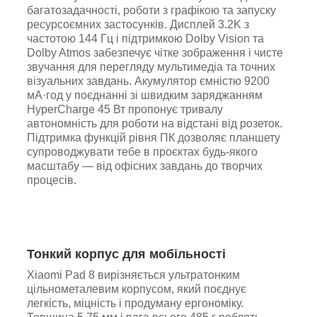
багатозадачності, роботи з графікою та запуску
ресурсоємних застосунків. Дисплей 3.2K з
частотою 144 Гц і підтримкою Dolby Vision та
Dolby Atmos забезпечує чітке зображення і чисте
звучання для перегляду мультимедіа та точних
візуальних завдань. Акумулятор ємністю 9200
мА·год у поєднанні зі швидким заряджанням
HyperCharge 45 Вт пропонує тривалу
автономність для роботи на відстані від розеток.
Підтримка функцій рівня ПК дозволяє планшету
супроводжувати тебе в проєктах будь-якого
масштабу — від офісних завдань до творчих
процесів.
Тонкий корпус для мобільності
Xiaomi Pad 8 вирізняється ультратонким
цільнометалевим корпусом, який поєднує
легкість, міцність і продуману ергономіку.