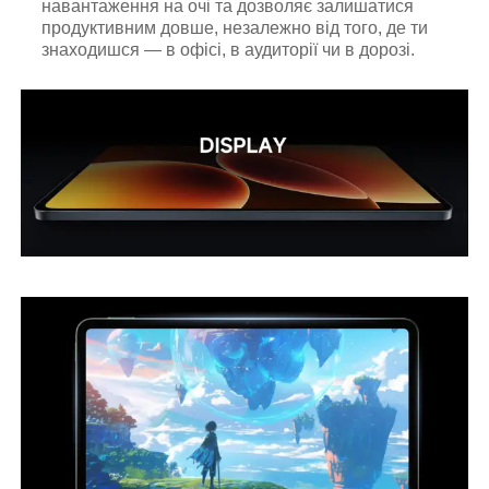
навантаження на очі та дозволяє залишатися
продуктивним довше, незалежно від того, де ти
знаходишся — в офісі, в аудиторії чи в дорозі.