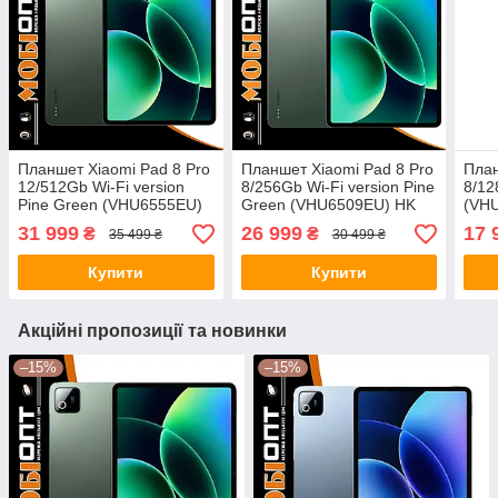
Планшет Xiaomi Pad 8 Pro
Планшет Xiaomi Pad 8 Pro
План
12/512Gb Wi-Fi version
8/256Gb Wi-Fi version Pine
8/12
Pine Green (VHU6555EU)
Green (VHU6509EU) HK
(VH
UA UCRF
31 999
26 999
17 
₴
₴
35 499 ₴
30 499 ₴
Купити
Купити
Акційні пропозиції та новинки
–15%
–15%