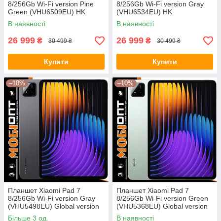
8/256Gb Wi-Fi version Pine
8/256Gb Wi-Fi version Gray
Green (VHU6509EU) HK
(VHU6534EU) HK
В наявності
В наявності
26 999
26 999
₴
₴
30 499 ₴
30 499 ₴
Купити
Купити
–10%
–10%
Планшет Xiaomi Pad 7
Планшет Xiaomi Pad 7
8/256Gb Wi-Fi version Gray
8/256Gb Wi-Fi version Green
(VHU5498EU) Global version
(VHU5368EU) Global version
Більше 3 од.
В наявності