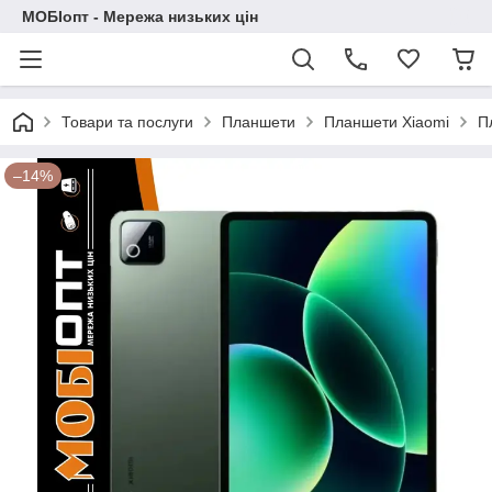
МОБІопт - Мережа низьких цін
Товари та послуги
Планшети
Планшети Xiaomi
П
–14%