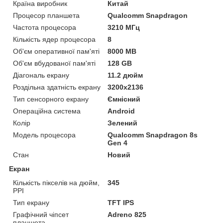
Країна виробник
Китай
Процесор планшета
Qualcomm Snapdragon
Частота процесора
3210 МГц
Кількість ядер процесора
8
Об'єм оперативної пам'яті
8000 MB
Об'єм вбудованої пам'яті
128 GB
Діагональ екрану
11.2 дюйм
Роздільна здатність екрану
3200x2136
Тип сенсорного екрану
Ємнісний
Операційна система
Android
Колір
Зелений
Модель процесора
Qualcomm Snapdragon 8s
Gen 4
Стан
Новий
Екран
Кількість пікселів на дюйм,
345
PPI
Тип екрану
TFT IPS
Графічний чіпсет
Adreno 825
планшета