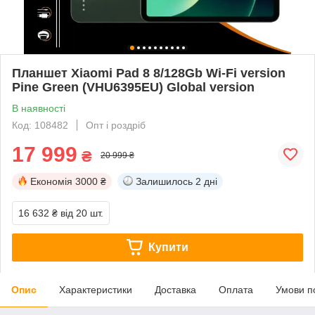
Планшет Xiaomi Pad 8 8/128Gb Wi-Fi version
Pine Green (VHU6395EU) Global version
В наявності
Код: 108482
Опт і роздріб
17 999
₴
20 999 ₴
Економія
3000 ₴
Залишилось
2 дні
16 632 ₴
від 20 шт.
Купити
Опис
Характеристики
Доставка
Оплата
Умови п