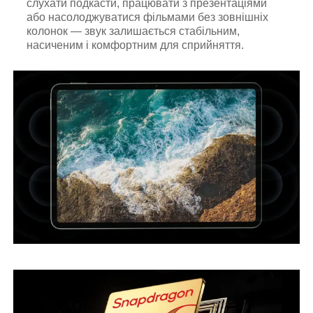
слухати подкасти, працювати з презентаціями
або насолоджуватися фільмами без зовнішніх
колонок — звук залишається стабільним,
насиченим і комфортним для сприйняття.