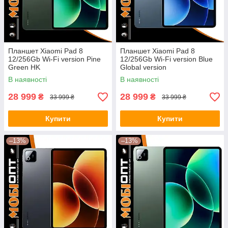
Планшет Xiaomi Pad 8
Планшет Xiaomi Pad 8
12/256Gb Wi-Fi version Pine
12/256Gb Wi-Fi version Blue
Green HK
Global version
В наявності
В наявності
28 999
28 999
₴
₴
33 999 ₴
33 999 ₴
Купити
Купити
–13%
–13%