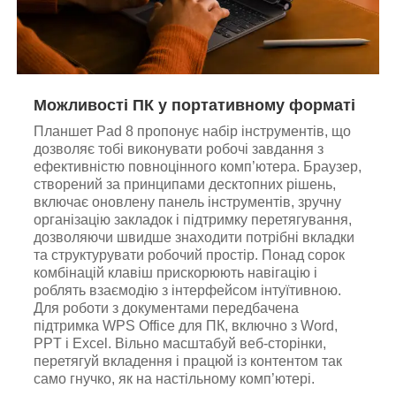
Можливості ПК у портативному форматі
Планшет Pad 8 пропонує набір інструментів, що
дозволяє тобі виконувати робочі завдання з
ефективністю повноцінного комп’ютера. Браузер,
створений за принципами десктопних рішень,
включає оновлену панель інструментів, зручну
організацію закладок і підтримку перетягування,
дозволяючи швидше знаходити потрібні вкладки
та структурувати робочий простір. Понад сорок
комбінацій клавіш прискорюють навігацію і
роблять взаємодію з інтерфейсом інтуїтивною.
Для роботи з документами передбачена
підтримка WPS Office для ПК, включно з Word,
PPT і Excel. Вільно масштабуй веб-сторінки,
перетягуй вкладення і працюй із контентом так
само гнучко, як на настільному комп’ютері.