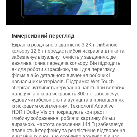
Іммерсивний перегляд
Екран із роздільною здатністю 3.2K і глибиною
кольору 12 біт передає глибокі яскраві відтінки та
забезпечує візуальну точність у завданнях, де
важлива точна передача кольору. Він підходить
як для роботи з графікою, так і для перегляду
фільмів або детального вивчення робочих і
навчальних матеріалів. Підтримка Wet Touch
зберігає чутливість керування навіть при вологих
пальцях, а пікова яскравість 800 ніт забезпечує
чудову читабельність на вулиці та в приміщеннях
із яскравим освітленням. Технології Adaptive
HDR і Dolby Vision покращують контраст і
глибину зображення, роблячи картинку більш
виразною. Частота оновлення 144 Гц забезпечує
плавність інтерфейсу та реалістичне відтворення
динамічних сцен, що особливо важливо під час