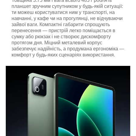
Товщина 5.75 мм і вага всього 485 г роблять
планшет зручним супутником у будь-якій ситуації:
ти можеш користуватися ним у транспорті, на
навчанні, у кафе чи на прогулянці, не відчуваючи
зайвої ваги. Компактні габарити спрощують
перенесення — пристрій легко поміщається в
сумку або рюкзак і не створює дискомфорту
протягом дня. Міцний металевий корпус
забезпечує надійність, а продумана ергономіка —
комфорт у будь-яких сценаріях використання.