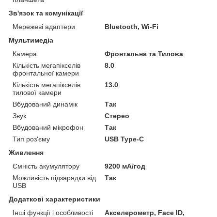
Зв'язок та комунікації
Мережеві адаптери
Bluetooth, Wi-Fi
Мультимедіа
Камера
Фронтальна та Тилова
Кількість мегапікселів
8.0
фронтальної камери
Кількість мегапікселів
13.0
тилової камери
Вбудований динамік
Так
Звук
Стерео
Вбудований мікрофон
Так
Тип роз'єму
USB Type-C
Живлення
Ємність акумулятору
9200 мА/год
Можливість підзарядки від
Так
USB
Додаткові характеристики
Інші функції і особливості
Акселерометр, Face ID,