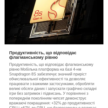
Продуктивність, що відповідає
флагманському рівню
Продуктивність, що відповідає флагманському
рівню Мобільна платформа на базі 4-нм
Snapdragon 8S забезпечує значний приріст
обчислювальної ефективності та дозволяє
працювати з важкими застосунками, обробляти
великі обсяги даних і запускати графічно складні
ігри без затримок і підвисань. У порівнянні з
попереднім поколінням чипсет демонструє
вражаючі покращення: +32% до продуктивності
CPU і +67% до GPU, що безпосередньо впливає