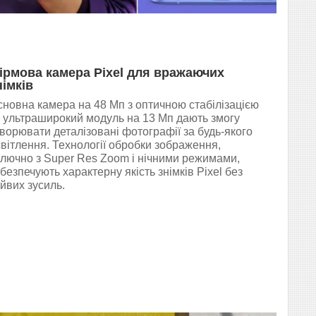
ірмова камера Pixel для вражаючих
німків
новна камера на 48 Мп з оптичною стабілізацією
а ультраширокий модуль на 13 Мп дають змогу
ворювати деталізовані фотографії за будь-якого
вітлення. Технології обробки зображення,
ключно з Super Res Zoom і нічними режимами,
безпечують характерну якість знімків Pixel без
йвих зусиль.