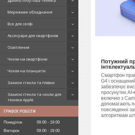
Дрібна побутова техніка
Мережеве обладнання
Все для селфі
Аксесуари для смартфонів
Освітлення
Чохли на смартфони
Потужний пр
інтелектуал
Чохли на планшети
Смартфон прац
G4 і оснащений
Захисні стекла та плівки
забезпечує вис
просунутих AI-
Захисні стекла та чохли для
включно з Came
техніки Apple
допомагають п
повсякденні з
ГРАФІК РОБОТИ
алгоритмам шту
Понеділок
09:00
19:00
Вівторок
09:00
19:00