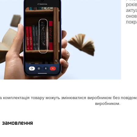
рокі
акту
онов
покр
а комплектація товару можуть змінюватися виробником без повідомле
виробником.
я замовлення