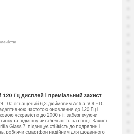
вленістю
 120 Гц дисплей і преміальний захист
xel 10a оснащений 6,3-дюймовим Actua pOLED-
адаптивною частотою оновлення до 120 Гц і
ковою яскравістю до 2000 ніт, забезпечуючи
тинку та відмінну читабельність на сонці. Захист
illa Glass 7i підвищує стійкість до подряпин і
ь, роблячи смартфон надійним для щоденного