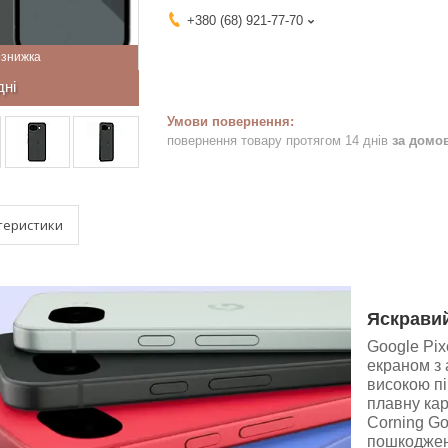
+380 (68) 921-77-70
дні
повернення товару протягом 14 днів
за домо
теристики
Яскравий
Google Pi
екраном з 
високою пі
плавну кар
Corning Gor
пошкоджен