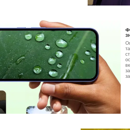
Ф
з
Ос
т
ст
ос
в
за
за