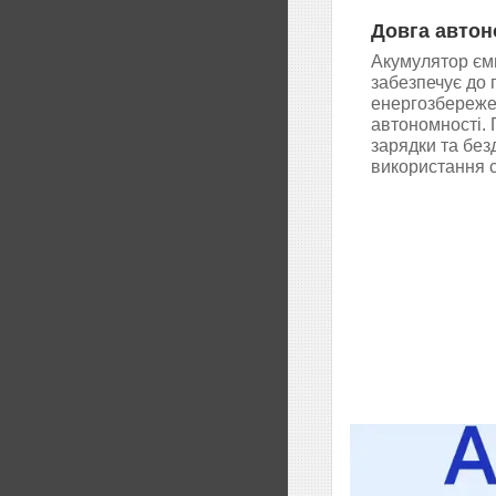
Довга автон
Акумулятор єм
забезпечує до 
енергозбереже
автономності. 
зарядки та без
використання 