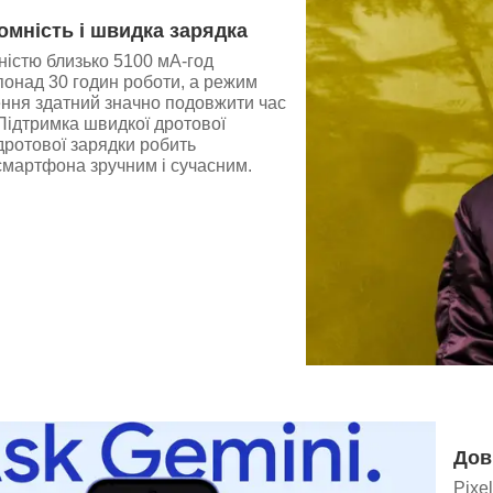
омність і швидка зарядка
ністю близько 5100 мА-год
понад 30 годин роботи, а режим
ння здатний значно подовжити час
Підтримка швидкої дротової
дротової зарядки робить
смартфона зручним і сучасним.
Дов
Pixe