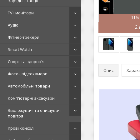
Зарядні станції
TV і монітори
–11%
Аудіо
2 
Фітнес-трекери
Smart Watch
Спорт та здоров'я
Опис
Харак
Фото-, відеокамери
Автомобільні товари
Комп'ютерні аксесуари
Зволожувачі та очищувачі
повітря
Ігрові консолі