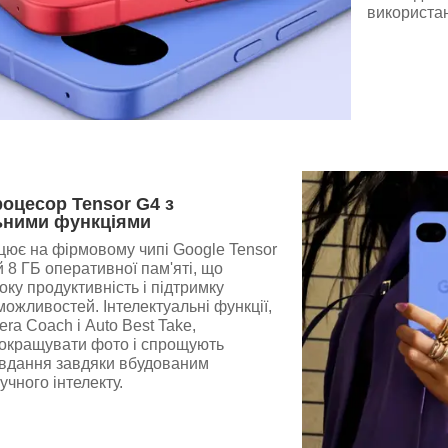
використа
оцесор Tensor G4 з
ьними функціями
ює на фірмовому чипі Google Tensor
 8 ГБ оперативної пам'яті, що
оку продуктивність і підтримку
можливостей. Інтелектуальні функції,
ra Coach і Auto Best Take,
окращувати фото і спрощують
авдання завдяки вбудованим
чного інтелекту.