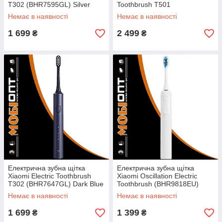
T302 (BHR7595GL) Silver
Toothbrush T501
Gray UA
(BHR7791GL) White UA
Немає в наявності
Немає в наявності
1 699
2 499
₴
₴
Електрична зубна щітка
Електрична зубна щітка
Xiaomi Electric Toothbrush
Xiaomi Oscillation Electric
T302 (BHR7647GL) Dark Blue
Toothbrush (BHR9818EU)
UA
White UA
Немає в наявності
Немає в наявності
1 699
1 399
₴
₴