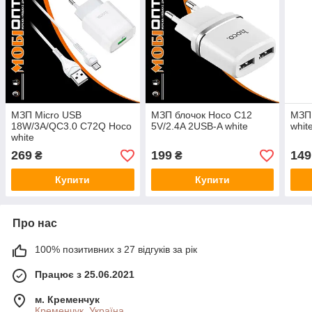
МЗП Micro USB
МЗП блочок Hoco C12
МЗП 
18W/3A/QC3.0 C72Q Hoco
5V/2.4A 2USB-A white
whit
white
269
199
149
₴
₴
Купити
Купити
Про нас
100% позитивних з 27 відгуків за рік
Працює з 25.06.2021
м. Кременчук
Кременчук, Україна