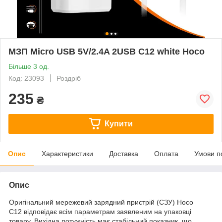
МЗП Micro USB 5V/2.4A 2USB C12 white Hoco
Більше 3 од.
Код: 23093
Роздріб
235
₴
Купити
Опис
Характеристики
Доставка
Оплата
Умови п
Опис
Оригінальний мережевий зарядний пристрій (СЗУ) Hoco
C12 відповідає всім параметрам заявленим на упаковці
товару. Вихідна потужність має стабільний показник, що