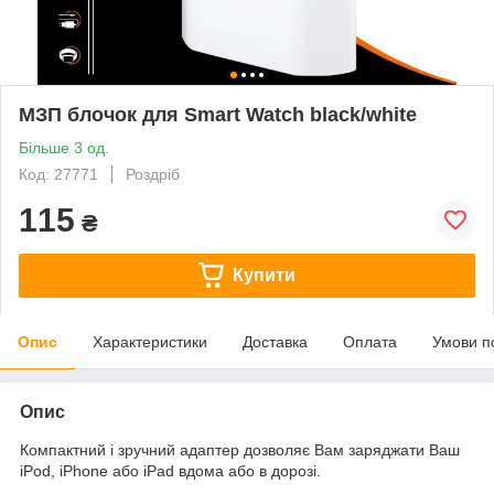
МЗП блочок для Smart Watch black/white
Більше 3 од.
Код: 27771
Роздріб
115
₴
Купити
Опис
Характеристики
Доставка
Оплата
Умови п
Опис
Компактний і зручний адаптер дозволяє Вам заряджати Ваш
iPod, iPhone або iPad вдома або в дорозі.