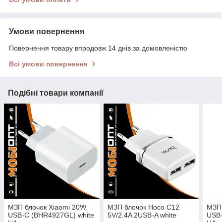
Умови повернення
Повернення товару впродовж 14 днів за домовленістю
Всі умови повернення
Подібні товари компанії
МЗП блочок Xiaomi 20W
МЗП блочок Hoco C12
МЗП 
USB-C (BHR4927GL) white
5V/2.4A 2USB-A white
USB-