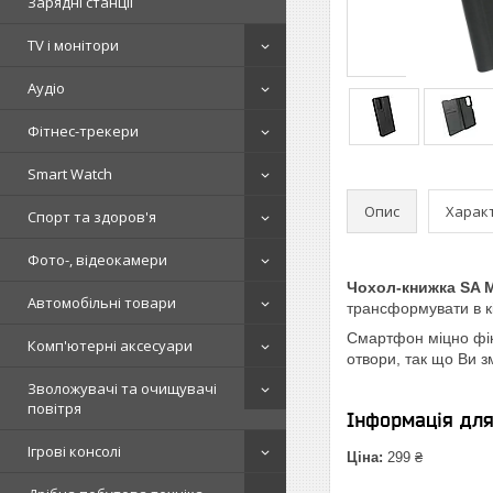
Зарядні станції
TV і монітори
Аудіо
Фітнес-трекери
Smart Watch
Опис
Харак
Спорт та здоров'я
Фото-, відеокамери
Чохол-книжка SA M
Автомобільні товари
трансформувати в кі
Смартфон міцно фікс
Комп'ютерні аксесуари
отвори, так що Ви 
Зволожувачі та очищувачі
повітря
Інформація дл
Ігрові консолі
Ціна:
299 ₴