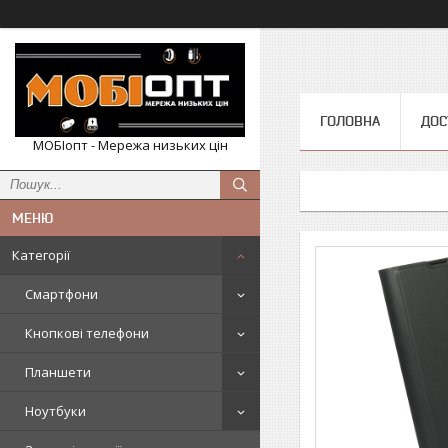
ГОЛОВНА
ДОС
МОБІопт - Мережа низьких цін
Категорії
Смартфони
Кнопкові телефони
Планшети
Ноутбуки