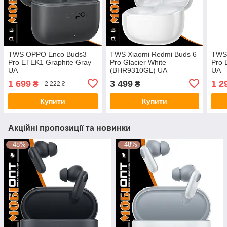
TWS OPPO Enco Buds3
TWS Xiaomi Redmi Buds 6
TWS
Pro ETEK1 Graphite Gray
Pro Glacier White
Pro 
UA
(BHR9310GL) UA
UA
1 699
3 499
1 2
₴
₴
2 222 ₴
Купити
Купити
Акційні пропозиції та новинки
–48%
–48%