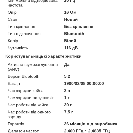
Мінімальна відтворювана
20 Гц
частота
Опір
16 Ом
Стан
Новий
Тип кріплення
Без кріплення
Тип підключення
Bluetooth
Колір
Білий
Чутливість
116 дБ
Користувальницькі характеристики
Активне шумозаглушення
Да
(ANC)
Версія Bluetooth
5.2
Вага, г
1900/02/08 00:00:00
Час зарядки кейса
2 ч
Час зарядки навушників
1 г
Час роботи від кейса
30 г
Час роботи від одного
7,5 г
заряду
Гарантія
36 місяців від виробника
Діапазон частот
2,400 ГГц ~ 2,4835 ГГц