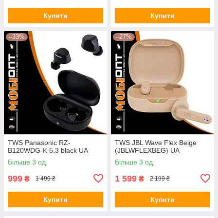
Купити
Купити
–33%
–27%
TWS Panasonic RZ-
TWS JBL Wave Flex Beige
B120WDG-K 5.3 black UA
(JBLWFLEXBEG) UA
Більше 3 од.
Більше 3 од.
999
1 599
₴
₴
1 499 ₴
2 199 ₴
Купити
Купити