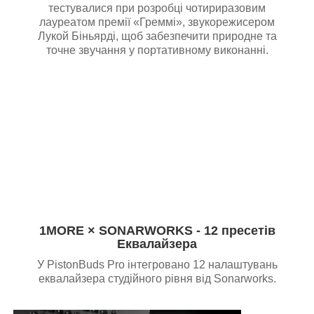
тестувалися при розробці чотириразовим
лауреатом премії «Греммі», звукорежисером
Лукой Біньярді, щоб забезпечити природне та
точне звучання у портативному виконанні.
1MORE × SONARWORKS - 12 пресетів
Еквалайзера
У PistonBuds Pro інтегровано 12 налаштувань
еквалайзера студійного рівня від Sonarworks.