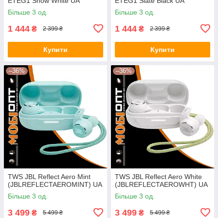
ETEG1 Snow White UA
ETEG1 Slate Black UA
Більше 3 од.
Більше 3 од.
1 444
1 444
₴
₴
2 399 ₴
2 399 ₴
Купити
Купити
–36%
–36%
TWS JBL Reflect Aero Mint
TWS JBL Reflect Aero White
(JBLREFLECTAEROMINT) UA
(JBLREFLECTAEROWHT) UA
Більше 3 од.
Більше 3 од.
3 499
3 499
₴
₴
5 499 ₴
5 499 ₴