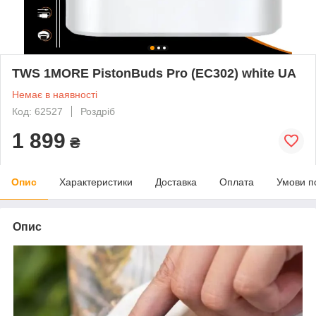
TWS 1MORE PistonBuds Pro (EC302) white UA
Немає в наявності
Код: 62527
Роздріб
1 899
₴
Опис
Характеристики
Доставка
Оплата
Умови п
Опис