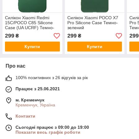
Силікон Xiaomi Redmi
Силікон Xiaomi POCO X7
Силі
15C/POCO C85 Silicone
Pro Silicone Case Темно-
Pro 
Case (UA UCRF) Темно-
зелений
Тем
зелений
299
299
299
₴
₴
Купити
Купити
Про нас
100% позитивних з 26 відгуків за рік
Працює з 25.06.2021
м. Кременчук
Кременчук, Україна
Контакти
Сьогодні працює з 09:00 до 19:00
Показати весь графік роботи