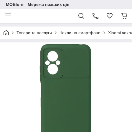
МОБІопт - Мережа низьких цін
Товари та послуги
Чохли на смартфони
Xiaomi чохл