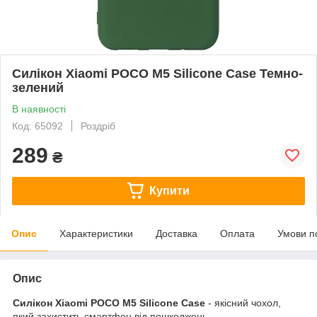
Силікон Xiaomi POCO M5 Silicone Case Темно-
зелений
В наявності
Код: 65092
Роздріб
289
₴
Купити
Опис
Характеристики
Доставка
Оплата
Умови п
Опис
Силікон Xiaomi POCO M5 Silicone Case
- якісний чохол,
який захистить смартфон від пошкоджень.