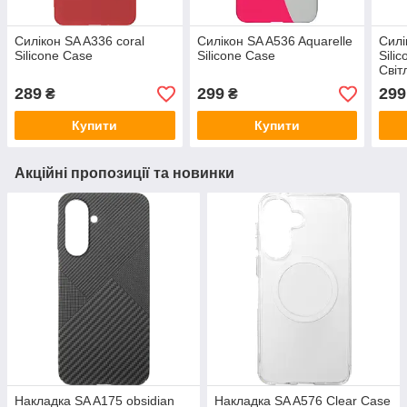
Силікон SA A336 coral
Силікон SA A536 Aquarelle
Силі
Silicone Case
Silicone Case
Sili
Світ
289
299
299
₴
₴
Купити
Купити
Акційні пропозиції та новинки
Накладка SA A175 obsidian
Накладка SA A576 Clear Case