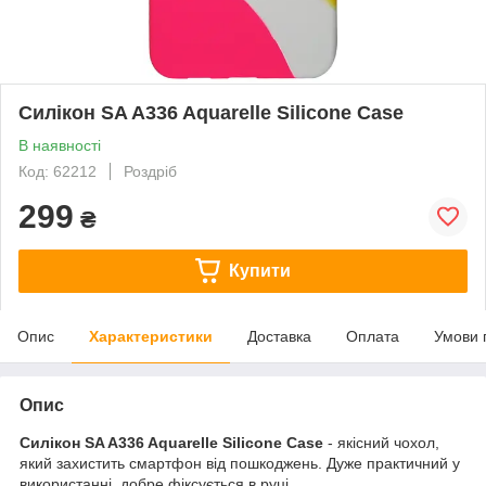
Силікон SA A336 Aquarelle Silicone Case
В наявності
Код: 62212
Роздріб
299
₴
Купити
Опис
Характеристики
Доставка
Оплата
Умови 
Опис
Силікон SA A336 Aquarelle Silicone Case
- якісний чохол,
який захистить смартфон від пошкоджень. Дуже практичний у
використанні, добре фіксується в руці.