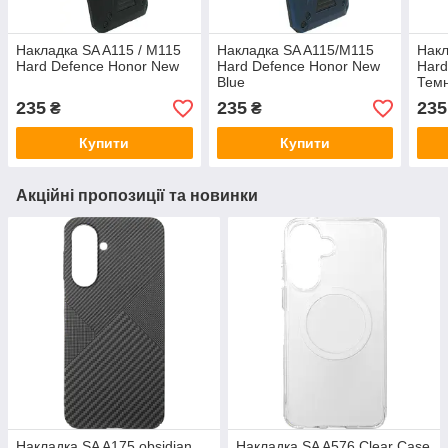
Накладка SA A115 / M115
Накладка SA A115/M115
Накл
Hard Defence Honor New
Hard Defence Honor New
Hard
Blue
Тем
235
235
235
₴
₴
Купити
Купити
Акційні пропозиції та новинки
Накладка SA A175 obsidian
Накладка SA A576 Clear Case