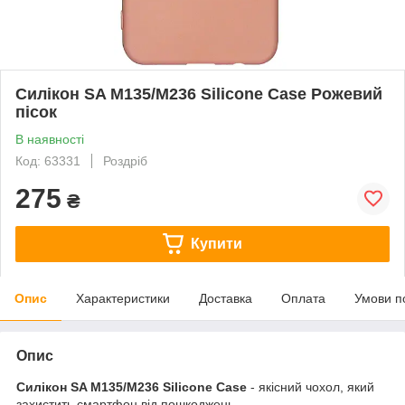
Силікон SA M135/M236 Silicone Case Рожевий
пісок
В наявності
Код: 63331
Роздріб
275
₴
Купити
Опис
Характеристики
Доставка
Оплата
Умови п
Опис
Силікон SA M135/M236 Silicone Case
- якісний чохол, який
захистить смартфон від пошкоджень.