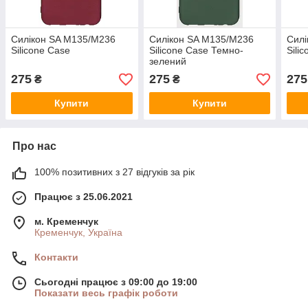
Силікон SA M135/M236
Силікон SA M135/M236
Силі
Silicone Case
Silicone Case Темно-
Sili
зелений
275
275
275
₴
₴
Купити
Купити
Про нас
100% позитивних з 27 відгуків за рік
Працює з 25.06.2021
м. Кременчук
Кременчук, Україна
Контакти
Сьогодні працює з 09:00 до 19:00
Показати весь графік роботи