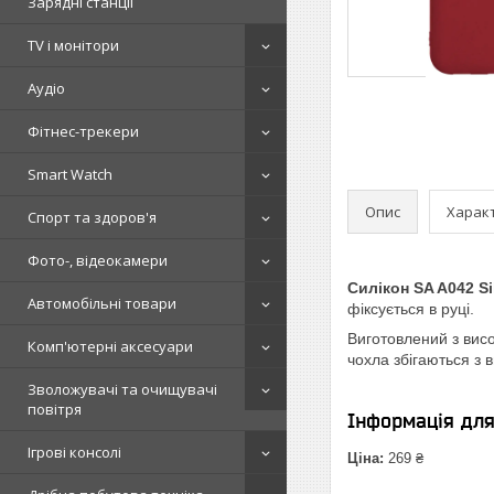
Зарядні станції
TV і монітори
Аудіо
Фітнес-трекери
Smart Watch
Опис
Харак
Спорт та здоров'я
Фото-, відеокамери
Силікон SA A042 Si
Автомобільні товари
фіксується в руці.
Виготовлений з висо
Комп'ютерні аксесуари
чохла збігаються з
Зволожувачі та очищувачі
повітря
Інформація дл
Ігрові консолі
Ціна:
269 ₴