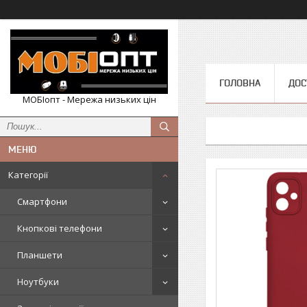
ГОЛОВНА
ДОС
МОБІопт - Мережа низьких цін
Категорії
Смартфони
Кнопкові телефони
Планшети
Ноутбуки