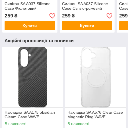
Силікон SA A037 Silicone
Силікон SA A037 Silicone
Силі
Case Фіолетовий
Case Світло-рожевий
Cas
259
259
259
₴
₴
Купити
Купити
Акційні пропозиції та новинки
Накладка SA A175 obsidian
Накладка SA A576 Clear Case
Gleam Case WAVE
Magnetic Ring WAVE
В наявності
В наявності