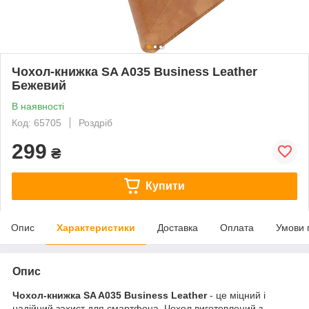
Чохол-книжка SA A035 Business Leather
Бежевий
В наявності
Код: 65705
Роздріб
299
₴
Купити
Опис
Характеристики
Доставка
Оплата
Умови 
Опис
Чохол-книжка SA A035 Business Leather
- це міцний і
надійний захист для смартфона. Чохол виготовлений з