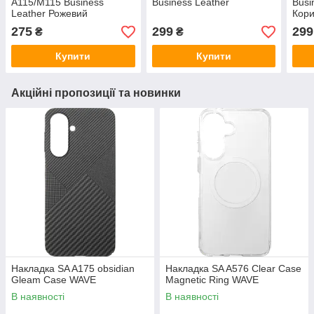
A115/M115 Business
Business Leather
Busi
Leather Рожевий
Кор
275
299
299
₴
₴
Купити
Купити
Акційні пропозиції та новинки
Накладка SA A175 obsidian
Накладка SA A576 Clear Case
Gleam Case WAVE
Magnetic Ring WAVE
В наявності
В наявності