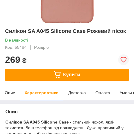
Силікон SA A045 Silicone Case Рожевий пісок
В наявності
Код: 65484
Роздріб
269
₴
Купити
Опис
Характеристики
Доставка
Оплата
Умови 
Опис
Силікон SA A045 Silicone Case
- стильний чохол, який
захистить Ваш телефон від пошкоджень. Дуже практичний у
використанні, добре фіксується в руці.