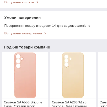
Всі умови оплати
Умови повернення
Повернення товару впродовж 14 днів за домовленістю
Всі умови повернення
Подібні товари компанії
Силікон SA A556 Silicone
Силікон SA A266/A175
Силі
Case Рожевий пісок
Silicone Case Рожевий
Sili