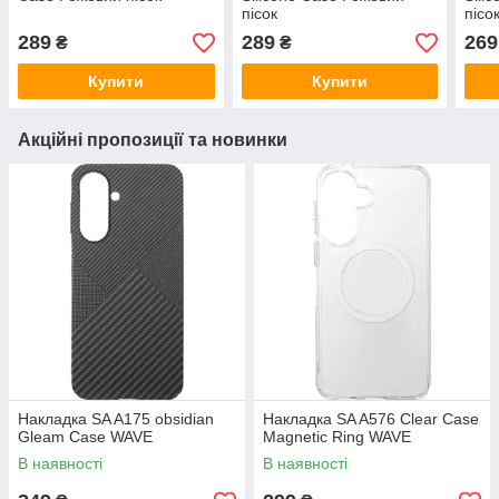
пісок
пісо
289
289
269
₴
₴
Купити
Купити
Акційні пропозиції та новинки
Накладка SA A175 obsidian
Накладка SA A576 Clear Case
Gleam Case WAVE
Magnetic Ring WAVE
В наявності
В наявності