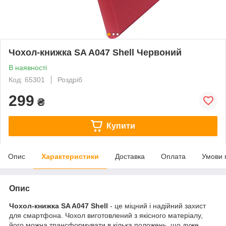
Чохол-книжка SA A047 Shell Червоний
В наявності
Код: 65301
Роздріб
299
₴
Купити
Опис
Характеристики
Доставка
Оплата
Умови 
Опис
Чохол-книжка SA A047 Shell
- це міцний і надійний захист
для смартфона. Чохол виготовлений з якісного матеріалу,
його можна трансформувати в кілька положень, що дуже