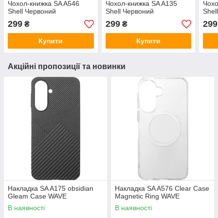
Чохол-книжка SA A546
Чохол-книжка SA A135
Чохо
Shell Червоний
Shell Червоний
Shel
299
299
299
₴
₴
Купити
Купити
Акційні пропозиції та новинки
Накладка SA A175 obsidian
Накладка SA A576 Clear Case
Gleam Case WAVE
Magnetic Ring WAVE
В наявності
В наявності