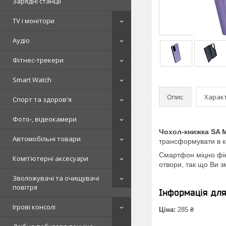
Зарядні станції
TV і монітори
Аудіо
Фітнес-трекери
Smart Watch
Опис
Харак
Спорт та здоров'я
Фото-, відеокамери
Чохол-книжка SA M
Автомобільні товари
трансформувати в кі
Смартфон міцно фікс
Комп'ютерні аксесуари
отвори, так що Ви 
Зволожувачі та очищувачі
повітря
Інформація дл
Ігрові консолі
Ціна:
285 ₴