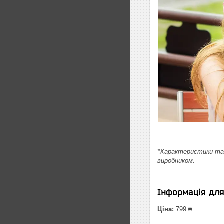
*Характеристики та 
виробником.
Інформація дл
Ціна:
799 ₴