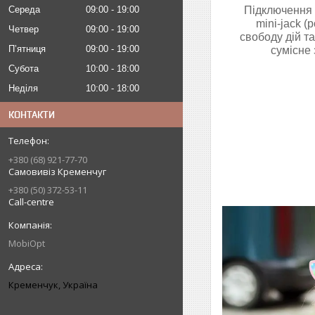
Середа
09:00
19:00
Підключення 
mini-jack (
Четвер
09:00
19:00
свободу дій т
Пʼятниця
09:00
19:00
сумісне
Субота
10:00
18:00
Неділя
10:00
18:00
КОНТАКТИ
+380 (68) 921-77-70
Самовивіз Кременчуг
+380 (50) 372-53-11
Call-centre
MobiOpt
Кременчук, Україна