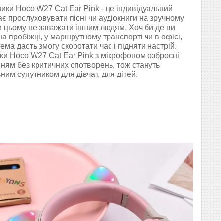
ики Hoco W27 Cat Ear Pink - це індивідуальний
є прослуховувати пісні чи аудіокниги на зручному
при цьому не заважати іншим людям. Хоч би де ви
на пробіжці, у маршрутному транспорті чи в офісі,
ема дасть змогу скоротати час і підняти настрій.
и Hoco W27 Cat Ear Pink з мікрофоном озброєні
ням без критичних спотворень, тож стануть
ним супутником для дівчат, для дітей.