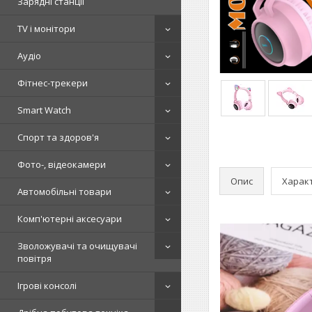
Зарядні станції
TV і монітори
Аудіо
Фітнес-трекери
Smart Watch
Спорт та здоров'я
Фото-, відеокамери
Опис
Харак
Автомобільні товари
Комп'ютерні аксесуари
Зволожувачі та очищувачі
повітря
Ігрові консолі