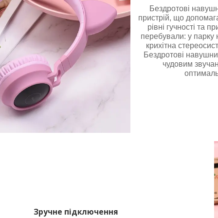
Бездротові навушн
пристрій, що допомага
рівні гучності та 
перебували: у парку 
крихітна стереосист
Бездротові навушник
чудовим звучан
оптималь
Зручне підключення