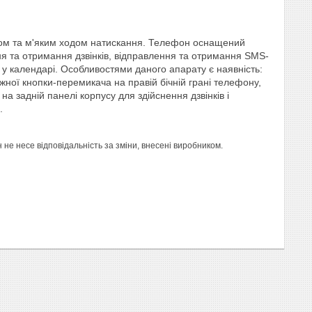
фтом та м'яким ходом натискання. Телефон оснащений
я та отримання дзвінків, відправлення та отримання SMS-
у календарі. Особливостями даного апарату є наявність:
жної кнопки-перемикача на правій бічній грані телефону,
а задній панелі корпусу для здійснення дзвінків і
.
е несе відповідальність за зміни, внесені виробником.