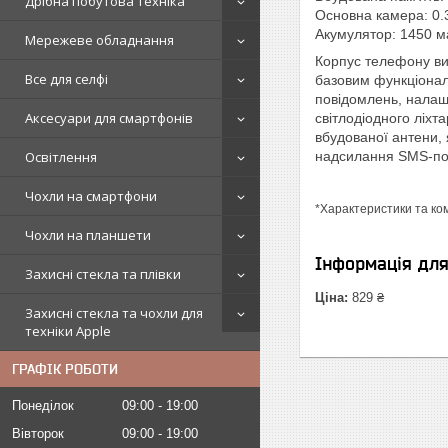
Дрібна побутова техніка
Основна камера: 0.
Акумулятор: 1450 м
Мережеве обладнання
Корпус телефону ви
Все для селфі
базовим функціонал
повідомлень, налаш
Аксесуари для смартфонів
світлодіодного ліхт
вбудованої антени, 
Освітлення
надсилання SMS-пов
Чохли на смартфони
*Характеристики та ко
Чохли на планшети
Інформація дл
Захисні стекла та плівки
Ціна:
829 ₴
Захисні стекла та чохли для
техніки Apple
ГРАФІК РОБОТИ
Понеділок
09:00
19:00
Вівторок
09:00
19:00