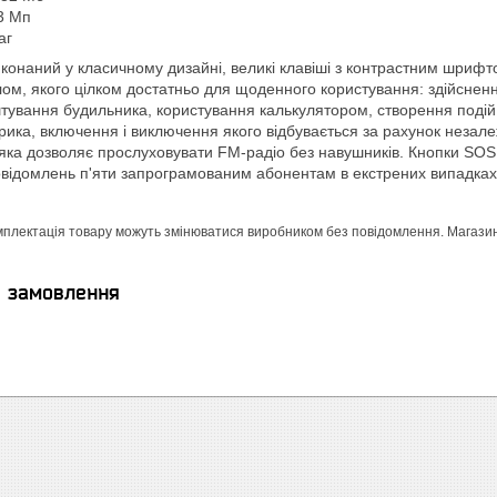
3 Мп
аг
конаний у класичному дизайні, великі клавіші з контрастним шри
ом, якого цілком достатньо для щоденного користування: здійсненн
тування будильника, користування калькулятором, створення подій 
арика, включення і виключення якого відбувається за рахунок незале
яка дозволяє прослуховувати FM-радіо без навушників. Кнопки SOS н
ідомлень п'яти запрограмованим абонентам в екстрених випадках
мплектація товару можуть змінюватися виробником без повідомлення. Магазин н
я замовлення