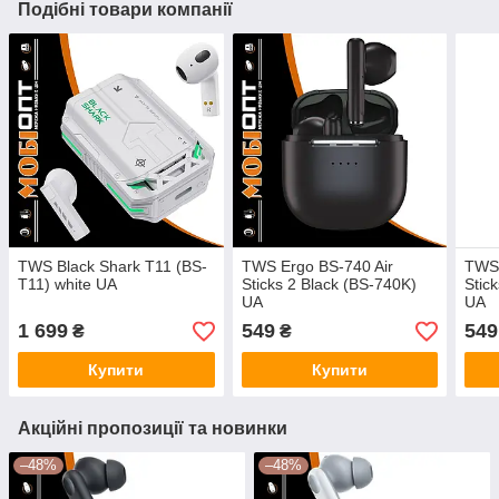
Подібні товари компанії
TWS Black Shark T11 (BS-
TWS Ergo BS-740 Air
TWS 
T11) white UA
Sticks 2 Black (BS-740K)
Stic
UA
UA
1 699
549
549
₴
₴
Купити
Купити
Акційні пропозиції та новинки
–48%
–48%