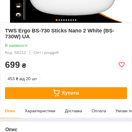
TWS Ergo BS-730 Sticks Nano 2 White (BS-
730W) UA
В наявності
Код: 68212
Опт і роздріб
699
₴
453 ₴
від 20 шт.
Купити
Опис
Характеристики
Доставка
Оплата
Умови п
Опис