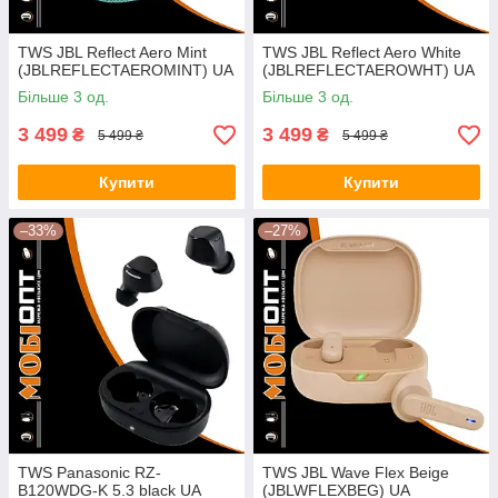
TWS JBL Reflect Aero Mint
TWS JBL Reflect Aero White
(JBLREFLECTAEROMINT) UA
(JBLREFLECTAEROWHT) UA
Більше 3 од.
Більше 3 од.
3 499
3 499
₴
₴
5 499 ₴
5 499 ₴
Купити
Купити
–33%
–27%
TWS Panasonic RZ-
TWS JBL Wave Flex Beige
B120WDG-K 5.3 black UA
(JBLWFLEXBEG) UA