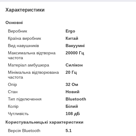
Характеристики
Основні
Виробник
Ergo
Країна виробник
Китай
Вид навушників
Вакуумні
Максимальна відтворна
20000 Гц
частота
Матеріал амбушюра
Силікон
Мінімальна відтворювана
20 Гц
частота
Опір
32 Ом
Стан
Новий
Тип підключення
Bluetooth
Колір
Білий
Чутливість
108 дБ
Користувальницькі характеристики
Версія Bluetooth
5.1