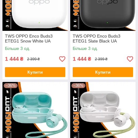
TWS OPPO Enco Buds3
TWS OPPO Enco Buds3
ETEG1 Snow White UA
ETEG1 Slate Black UA
Більше 3 од.
Більше 3 од.
1 444
1 444
₴
₴
2 399 ₴
2 399 ₴
Купити
Купити
–36%
–36%