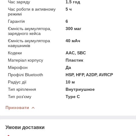
Час заряду
1.5 год
Час роботи в активному
5 ч
режимі
Гарантія
6
Ємність акумулятора,
300 маг
зарядного кейса
Ємність акумулятора
40 мАч
навушників
Кодеки
AAC, SBC
Матеріал корпусу
Пластик
Мікрофон
Да
Профілі Bluetooth
HSP, HFP, A2DP, AVRCP
Радіус дії
10 м
Тип кріплення
Внутриушное
Тип роз'єму
Type C
Приховати
Умови доставки